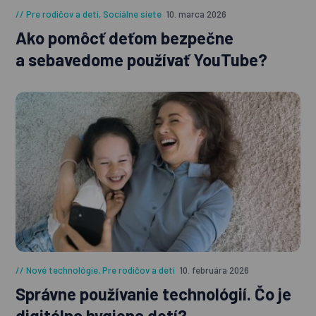
Pre rodičov a deti
,
Sociálne siete
10. marca 2026
Ako pomôcť deťom bezpečne
a sebavedome používať YouTube?
Nové technológie
,
Pre rodičov a deti
10. februára 2026
Správne používanie technológií. Čo je
digitálna hygiena detí?