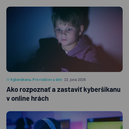
Kyberšikana
,
Pre rodičov a deti
22. júna 2026
Ako rozpoznať a zastaviť kyberšikanu
v online hrách