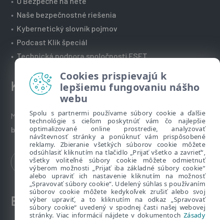
•
O Bezpečne na nete
•
Naše bezpečnostné riešenia
•
Kybernetický slovník pojmov
•
Podcast Klik špeciál
•
Technická podpora spoločnosti ESET
Cookies prispievajú k
Kontakt
lepšiemu fungovaniu nášho
webu
Spolu s partnermi používame súbory cookie a ďalšie
Máte nezodpovedané otázky? Napíšte nám:
technológie s cieľom poskytnúť vám čo najlepšie
optimalizované online prostredie, analyzovať
bezpecnenanete@eset.sk
návštevnosť stránky a ponúknuť vám prispôsobené
reklamy. Zbieranie všetkých súborov cookie môžete
odsúhlasiť kliknutím na tlačidlo „Prijať všetko a zavrieť“,
všetky voliteľné súbory cookie môžete odmietnuť
výberom možnosti „Prijať iba základné súbory cookie“
alebo upraviť ich nastavenie kliknutím na možnosť
„Spravovať súbory cookie“. Udelený súhlas s používaním
súborov cookie môžete kedykoľvek zrušiť alebo svoj
ESET zákaznícka zóna
výber upraviť, a to kliknutím na odkaz „Spravovať
súbory cookie“ uvedený v spodnej časti našej webovej
stránky. Viac informácií nájdete v dokumentoch
Zásady