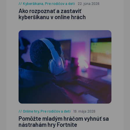
Kyberšikana
,
Pre rodičov a deti
22. júna 2026
Ako rozpoznať a zastaviť
kyberšikanu v online hrách
Online hry
,
Pre rodičov a deti
19. mája 2026
Pomôžte mladým hráčom vyhnúť sa
nástrahám hry Fortnite