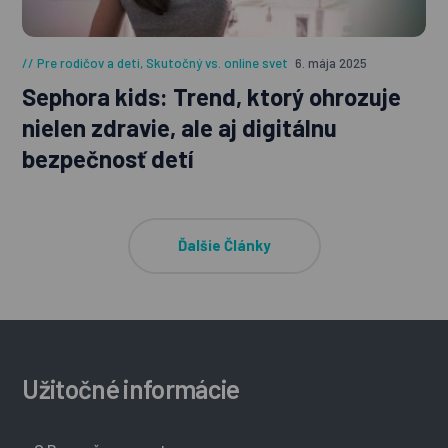
Pre rodičov a deti
,
Skutočný vs. online svet
6. mája 2025
Sephora kids: Trend, ktorý ohrozuje
nielen zdravie, ale aj digitálnu
bezpečnosť detí
Ďalšie Články
Užitočné informácie