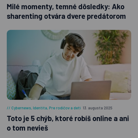
Milé momenty, temné dôsledky: Ako
sharenting otvára dvere predátorom
Cybernews
,
Identita
,
Pre rodičov a deti
13. augusta 2025
Toto je 5 chýb, ktoré robíš online a ani
o tom nevieš