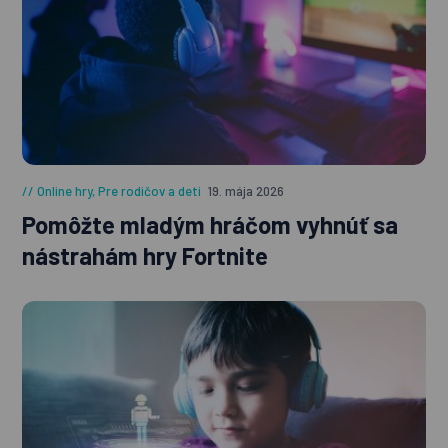
Online hry
,
Pre rodičov a deti
19. mája 2026
Pomôžte mladým hráčom vyhnúť sa
nástrahám hry Fortnite