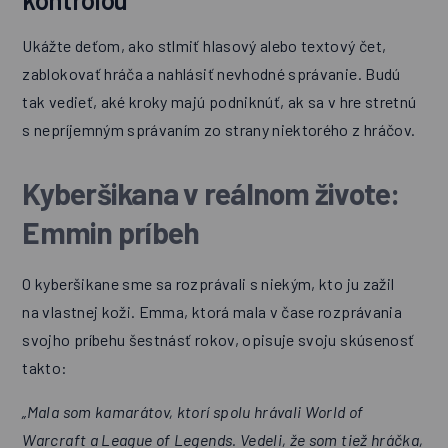
Ukážte deťom, ako stlmiť hlasový alebo textový čet,
zablokovať hráča a nahlásiť nevhodné správanie. Budú
tak vedieť, aké kroky majú podniknúť, ak sa v hre stretnú
s nepríjemným správaním zo strany niektorého z hráčov.
Kyberšikana v reálnom živote:
Emmin príbeh
O kyberšikane sme sa rozprávali s niekým, kto ju zažil
na vlastnej koži. Emma, ktorá mala v čase rozprávania
svojho príbehu šestnásť rokov, opisuje svoju skúsenosť
takto:
„Mala som kamarátov, ktorí spolu hrávali World of
Warcraft a League of Legends. Vedeli, že som tiež hráčka,