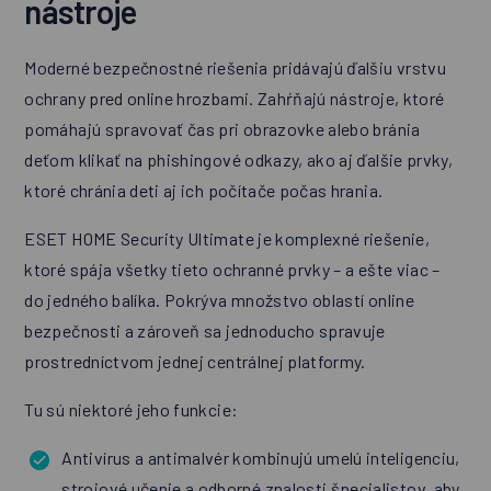
nástroje
Moderné bezpečnostné riešenia pridávajú ďalšiu vrstvu
ochrany pred online hrozbami. Zahŕňajú nástroje, ktoré
pomáhajú spravovať čas pri obrazovke alebo bránia
deťom klikať na phishingové odkazy, ako aj ďalšie prvky,
ktoré chránia deti aj ich počítače počas hrania.
ESET HOME Security Ultimate je komplexné riešenie,
ktoré spája všetky tieto ochranné prvky – a ešte viac –
do jedného balíka. Pokrýva množstvo oblastí online
bezpečnosti a zároveň sa jednoducho spravuje
prostredníctvom jednej centrálnej platformy.
Tu sú niektoré jeho funkcie:
Antivírus a antimalvér kombinujú umelú inteligenciu,
strojové učenie a odborné znalosti špecialistov, aby