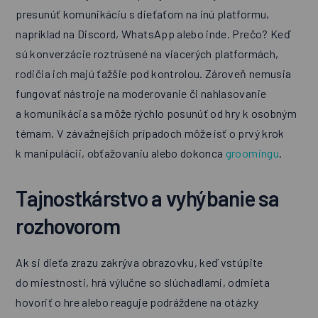
presunúť komunikáciu s dieťaťom na inú platformu,
napríklad na Discord, WhatsApp alebo inde. Prečo? Keď
sú konverzácie roztrúsené na viacerých platformách,
rodičia ich majú ťažšie pod kontrolou. Zároveň nemusia
fungovať nástroje na moderovanie či nahlasovanie
a komunikácia sa môže rýchlo posunúť od hry k osobným
témam. V závažnejších prípadoch môže ísť o prvý krok
k manipulácii, obťažovaniu alebo dokonca
groomingu
.
Tajnostkárstvo a vyhýbanie sa
rozhovorom
Ak si dieťa zrazu zakrýva obrazovku, keď vstúpite
do miestnosti, hrá výlučne so slúchadlami, odmieta
hovoriť o hre alebo reaguje podráždene na otázky