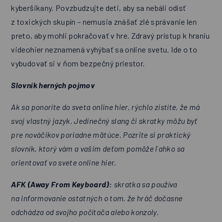
kyberšikany. Povzbudzujte deti, aby sa nebáli odísť
z toxických skupín – nemusia znášať zlé správanie len
preto, aby mohli pokračovať v hre. Zdravý prístup k hraniu
videohier neznamená vyhýbať sa online svetu. Ide o to
vybudovať si v ňom bezpečný priestor.
Slovník herných pojmov
Ak sa ponoríte do sveta online hier, rýchlo zistíte, že má
svoj vlastný jazyk. Jedinečný slang či skratky môžu byť
pre nováčikov poriadne mätúce. Pozrite si praktický
slovník, ktorý vám a vašim deťom pomôže ľahko sa
orientovať vo svete online hier.
AFK (Away From Keyboard):
skratka sa používa
na informovanie ostatných o tom, že hráč dočasne
odchádza od svojho počítača alebo konzoly.