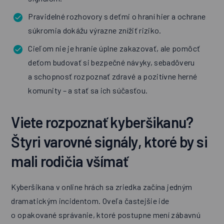
Pravidelné rozhovory s deťmi o hraní hier a ochrane
súkromia dokážu výrazne znížiť riziko.
Cieľom nie je hranie úplne zakazovať, ale pomôcť
deťom budovať si bezpečné návyky, sebadôveru
a schopnosť rozpoznať zdravé a pozitívne herné
komunity – a stať sa ich súčasťou.
Viete rozpoznať kyberšikanu?
Štyri varovné signály, ktoré by si
mali rodičia všímať
Kyberšikana v online hrách sa zriedka začína jedným
dramatickým incidentom. Oveľa častejšie ide
o opakované správanie, ktoré postupne mení zábavnú