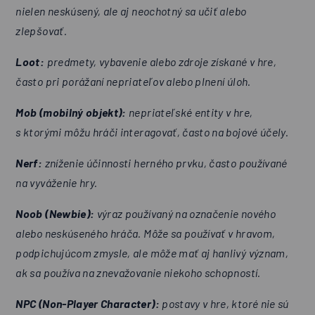
nielen neskúsený, ale aj neochotný sa učiť alebo
zlepšovať.
Loot:
predmety, vybavenie alebo zdroje získané v hre,
často pri porážaní nepriateľov alebo plnení úloh.
Mob (mobilný objekt):
nepriateľské entity v hre,
s ktorými môžu hráči interagovať, často na bojové účely.
Nerf:
zníženie účinnosti herného prvku, často používané
na vyváženie hry.
Noob (Newbie):
výraz používaný na označenie nového
alebo neskúseného hráča. Môže sa používať v hravom,
podpichujúcom zmysle, ale môže mať aj hanlivý význam,
ak sa používa na znevažovanie niekoho schopností.
NPC (Non-Player Character):
postavy v hre, ktoré nie sú