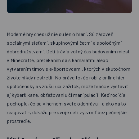
Moderné hry dnes už nie sú len o hraní. Sú zároveň
sociálnymi sieťami, skupinovými četmi a spoločnými
dobrodružstvami. Deti trávia voľný čas budovaním miest
v Minecrafte, pretekaním sa s kamarátmi alebo
vytváraním tímov s e‑športovcami, ktorých v skutočnom
živote nikdy nestretli. No práve to, čo robí z online hier
spoločenský a vzrušujúci zážitok, môže hráčov vystaviť
aj kyberšikane, obťažovaniu či manipulácii. Keď rodičia
pochopia, čo sa v hernom svete odohráva – a ako na to
reagovať –, dokážu pre svoje deti vytvoriť bezpečnejšie
prostredie.