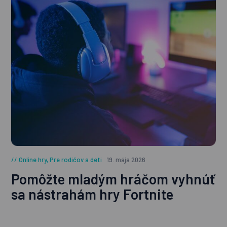
Online hry
,
Pre rodičov a deti
19. mája 2026
Pomôžte mladým hráčom vyhnúť
sa nástrahám hry Fortnite