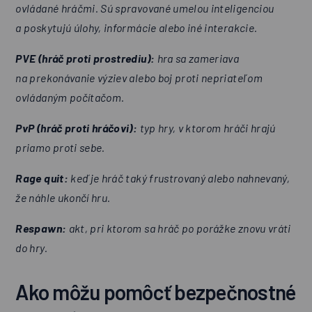
ovládané hráčmi. Sú spravované umelou inteligenciou
a poskytujú úlohy, informácie alebo iné interakcie.
PVE (hráč proti prostrediu):
hra sa zameriava
na prekonávanie výziev alebo boj proti nepriateľom
ovládaným počítačom.
PvP (hráč proti hráčovi):
typ hry, v ktorom hráči hrajú
priamo proti sebe.
Rage quit:
keď je hráč taký frustrovaný alebo nahnevaný,
že náhle ukončí hru.
Respawn:
akt, pri ktorom sa hráč po porážke znovu vráti
do hry.
Ako môžu pomôcť bezpečnostné