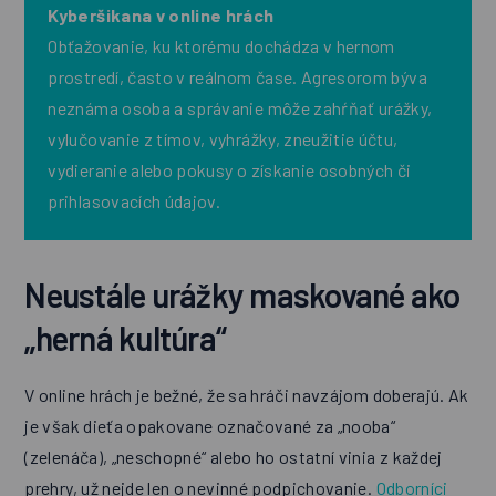
Kyberšikana v online hrách
Obťažovanie, ku ktorému dochádza v hernom
prostredí, často v reálnom čase. Agresorom býva
neznáma osoba a správanie môže zahŕňať urážky,
vylučovanie z tímov, vyhrážky, zneužitie účtu,
vydieranie alebo pokusy o získanie osobných či
prihlasovacích údajov.
Neustále urážky maskované ako
„herná kultúra“
V online hrách je bežné, že sa hráči navzájom doberajú. Ak
je však dieťa opakovane označované za „nooba“
(zelenáča), „neschopné“ alebo ho ostatní vinia z každej
prehry, už nejde len o nevinné podpichovanie.
Odborníci