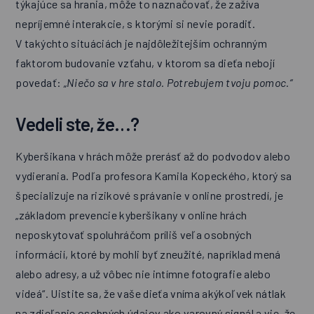
týkajúce sa hrania, môže to naznačovať, že zažíva
nepríjemné interakcie, s ktorými si nevie poradiť.
V takýchto situáciách je najdôležitejším ochranným
faktorom budovanie vzťahu, v ktorom sa dieťa nebojí
povedať:
„Niečo sa v hre stalo. Potrebujem tvoju pomoc.“
Vedeli ste, že…?
Kyberšikana v hrách môže prerásť až do podvodov alebo
vydierania. Podľa profesora Kamila Kopeckého, ktorý sa
špecializuje na rizikové správanie v online prostredí, je
„základom prevencie kyberšikany v online hrách
neposkytovať spoluhráčom príliš veľa osobných
informácií, ktoré by mohli byť zneužité, napríklad mená
alebo adresy, a už vôbec nie intímne fotografie alebo
videá“. Uistite sa, že vaše dieťa vníma akýkoľvek nátlak
na zdieľanie osobných údajov ako varovný signál a vie, že