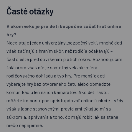
Časté otázky
V akom veku je pre deti bezpečné začať hrať online
hry?
Neexistuje jeden univerzálny „bezpečný vek“, mnohé deti
však začínajú s hraním skôr, než rodičia očakávajú –
často ešte pred dovŕšením piatich rokov. Rozhodujúcim
faktorom však nie je samotný vek, ale miera
rodičovského dohľadu a typ hry. Pre menšie deti
vyberajte hry bez otvoreného četu alebo obmedzte
komunikáciu len na ich kamarátov. Ako deti rastú,
môžete im postupne sprístupňovať online funkcie – vždy
však s jasne stanovenými pravidlami týkajúcimi sa
súkromia, správania a toho, čo majú robiť, ak sa stane
niečo nepríjemné.