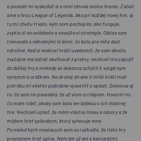
a ponúkli mi vyskúšať si s nimi tímové online hranie. Začali
sme s hrou League of Legends. Ako pri každej novej hre, aj
tu mi chvíľu trvalo, kým som pochopila, ako funguje,
zvykla si na ovládanie a osvojila si stratégie. Občas som
trénovala s náhodnými hráčmi, čo bolo pre mňa dosť
náročné. Keď si niektorí hráči uvedomili, že som dievča,
zvyčajne ma začali obviňovať z prehry, nechceli ma zapojiť
do ďalšej hry a niekedy sa dokonca uchýlili k vulgárnym
výrazom a urážkam. Na druhej strane tí milší hráči mali
potrebu mi všetko podrobne vysvetliť a opísať. Dokonca aj
to, čo som im povedala, že už viem a chápem. Hovorili mi,
čo mám robiť, akoby som bola len bábkou v ich vlastnej
hre. Nechceli uznať, že mám vlastnú hlavu a názory a že
môžem hrať spôsobom, ktorý vyhovuje mne.
Po niekoľkých mesiacoch som sa rozhodla, že tieto hry
prestanem hrať úplne. Nehrám už ani s kamarátmi,