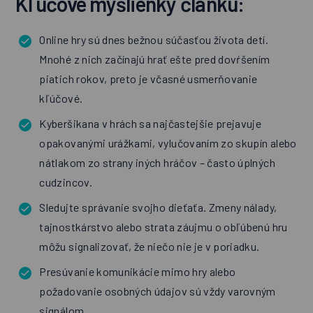
Kľúčové myšlienky článku:
Online hry sú dnes bežnou súčasťou života detí.
Mnohé z nich začínajú hrať ešte pred dovŕšením
piatich rokov, preto je včasné usmerňovanie
kľúčové.
Kyberšikana v hrách sa najčastejšie prejavuje
opakovanými urážkami, vylučovaním zo skupín alebo
nátlakom zo strany iných hráčov – často úplných
cudzincov.
Sledujte správanie svojho dieťaťa. Zmeny nálady,
tajnostkárstvo alebo strata záujmu o obľúbenú hru
môžu signalizovať, že niečo nie je v poriadku.
Presúvanie komunikácie mimo hry alebo
požadovanie osobných údajov sú vždy varovným
signálom.