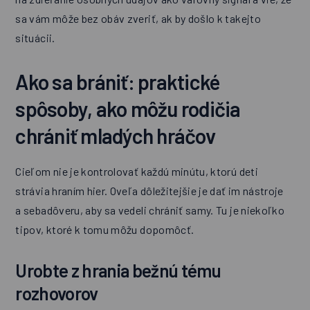
sa vám môže bez obáv zveriť, ak by došlo k takejto
situácii.
Ako sa brániť: praktické
spôsoby, ako môžu rodičia
chrániť mladých hráčov
Cieľom nie je kontrolovať každú minútu, ktorú deti
strávia hraním hier. Oveľa dôležitejšie je dať im nástroje
a sebadôveru, aby sa vedeli chrániť samy. Tu je niekoľko
tipov, ktoré k tomu môžu dopomôcť.
Urobte z hrania bežnú tému
rozhovorov