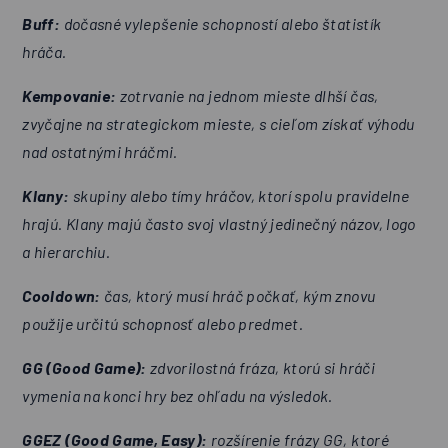
Buff:
dočasné vylepšenie schopností alebo štatistík
hráča.
Kempovanie:
zotrvanie na jednom mieste dlhší čas,
zvyčajne na strategickom mieste, s cieľom získať výhodu
nad ostatnými hráčmi.
Klany:
skupiny alebo tímy hráčov, ktorí spolu pravidelne
hrajú. Klany majú často svoj vlastný jedinečný názov, logo
a hierarchiu.
Cooldown:
čas, ktorý musí hráč počkať, kým znovu
použije určitú schopnosť alebo predmet.
GG (Good Game):
zdvorilostná fráza, ktorú si hráči
vymenia na konci hry bez ohľadu na výsledok.
GGEZ (Good Game, Easy):
rozšírenie frázy GG, ktoré