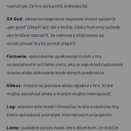
naznačuje, že hra bola príliš jednoduchá.
Git Gud
:
zámerne nesprávne napísané slovné spojenie
„get good“ (zlepši sa). Ide o bežný, často humorný spôsob,
ako hráčovi naznačiť, že namiesto sťažovania sa
na náročnosť hry by sa mal zlepšiť.
Farmenie:
vykonávanie opakovaných úloh v hre
na dosiahnutie určitého cieľa, ako je napríklad zvyšovanie
úrovne alebo získavanie konkrétnych predmetov.
Hitbox:
miesto na postave alebo objekte v hre, ktoré
možno zasiahnuť alebo s ktorým možno interagovať.
Lag:
oneskorenie medzi činnosťou hráča a reakciou hry,
často spôsobené pomalým internetovým pripojením.
Lama:
podobné výrazu noob, ale s dôvetkom, že hráč je