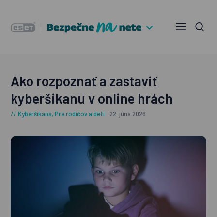
Ako rozpoznať a zastaviť
kyberšikanu v online hrách
Kyberšikana
,
Pre rodičov a deti
22. júna 2026