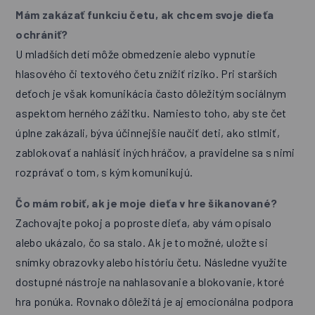
Mám zakázať funkciu četu, ak chcem svoje dieťa
ochrániť?
U mladších detí môže obmedzenie alebo vypnutie
hlasového či textového četu znížiť riziko. Pri starších
deťoch je však komunikácia často dôležitým sociálnym
aspektom herného zážitku. Namiesto toho, aby ste čet
úplne zakázali, býva účinnejšie naučiť deti, ako stlmiť,
zablokovať a nahlásiť iných hráčov, a pravidelne sa s nimi
rozprávať o tom, s kým komunikujú.
Čo mám robiť, ak je moje dieťa v hre šikanované?
Zachovajte pokoj a poproste dieťa, aby vám opísalo
alebo ukázalo, čo sa stalo. Ak je to možné, uložte si
snímky obrazovky alebo históriu četu. Následne využite
dostupné nástroje na nahlasovanie a blokovanie, ktoré
hra ponúka. Rovnako dôležitá je aj emocionálna podpora