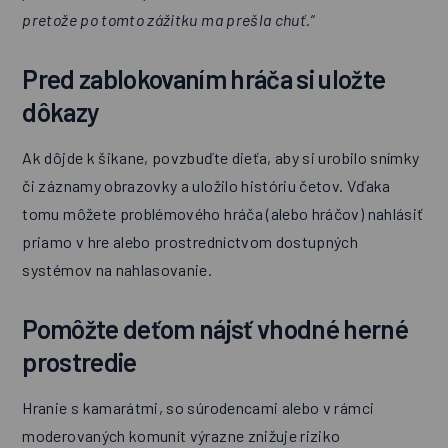
pretože po tomto zážitku ma prešla chuť.“
Pred zablokovaním hráča si uložte
dôkazy
Ak dôjde k šikane, povzbuďte dieťa, aby si urobilo snímky
či záznamy obrazovky a uložilo históriu četov. Vďaka
tomu môžete problémového hráča (alebo hráčov) nahlásiť
priamo v hre alebo prostredníctvom dostupných
systémov na nahlasovanie.
Pomôžte deťom nájsť vhodné herné
prostredie
Hranie s kamarátmi, so súrodencami alebo v rámci
moderovaných komunít výrazne znižuje riziko