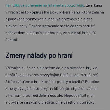
na rizikové správanie na internete upozorňujú
, že šikana
v hrách často kopíruje klasickú kyberšikanu, ktorá zahŕňa
opakované ponižovanie, hanlivé prezývky a cielené
slovné útoky. Takéto správanie môže časom narušiť
sebavedomie dieťaťa a spôsobiť, že bude pri hre cítiť
úzkosť.
Zmeny nálady po hraní
Všímajte si, čo sa s dieťaťom deje
po
skončení hry. Je
napäté, nahnevané, nezvyčajne tiché alebo rozrušené?
Stráca záujem o hru, ktorá ho predtým bavila? Emočné
zmeny bývajú často prvým viditeľným signálom, že sa
v hernom prostredí deje niečo zlé. Nepodceňujte ich
a opýtajte sa svojho dieťaťa, či je všetko v poriadku.