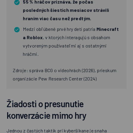
55 % hráčov priznáva, že počas
posledných šiestich mesiacov strávili
hraním viac času než predtým.
Medzi obľúbené prvé hry detí patria
Minecraft
a Roblox
, v ktorých interagujú s obsahom
vytvoreným používateľmi aj s ostatnými
hráčmi.
Zdroje:
správa BCG o videohrách
(2026),
prieskum
organizácie Pew Research Center
(2024)
Žiadosti o presunutie
konverzácie mimo hry
Jednou z častých taktík pri kyberšikane je snaha