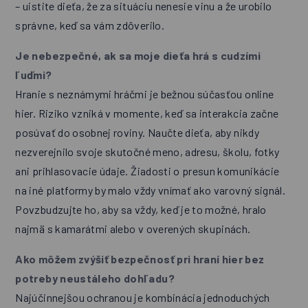
– uistite dieťa, že za situáciu nenesie vinu a že urobilo
správne, keď sa vám zdôverilo.
Je nebezpečné, ak sa moje dieťa hrá s cudzími
ľuďmi?
Hranie s neznámymi hráčmi je bežnou súčasťou online
hier. Riziko vzniká v momente, keď sa interakcia začne
posúvať do osobnej roviny. Naučte dieťa, aby nikdy
nezverejnilo svoje skutočné meno, adresu, školu, fotky
ani prihlasovacie údaje. Žiadosti o presun komunikácie
na iné platformy by malo vždy vnímať ako varovný signál.
Povzbudzujte ho, aby sa vždy, keď je to možné, hralo
najmä s kamarátmi alebo v overených skupinách.
Ako môžem zvýšiť bezpečnosť pri hraní hier bez
potreby neustáleho dohľadu?
Najúčinnejšou ochranou je kombinácia jednoduchých