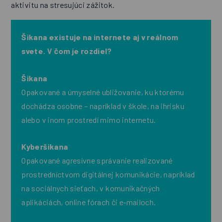
aktivitu na stresujúci zážitok.
Šikana existuje na internete aj v reálnom
svete. V čom je rozdiel?
Šikana
Opakované a úmyselné ubližovanie, ku ktorému
dochádza osobne – napríklad v škole, na ihrisku
alebo v inom prostredí mimo internetu.
Kyberšikana
Opakované agresívne správanie realizované
prostredníctvom digitálnej komunikácie, napríklad
na sociálnych sieťach, v komunikačných
aplikáciách, online fórach či e‑mailoch.