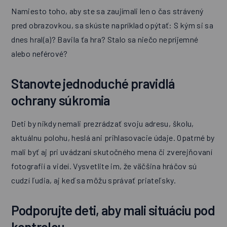
Namiesto toho, aby ste sa zaujímali len o čas strávený
pred obrazovkou, sa skúste napríklad opýtať: S kým si sa
dnes hral(a)? Bavila ťa hra? Stalo sa niečo nepríjemné
alebo neférové?
Stanovte jednoduché pravidlá
ochrany súkromia
Deti by nikdy nemali prezrádzať svoju adresu, školu,
aktuálnu polohu, heslá ani prihlasovacie údaje. Opatrné by
mali byť aj pri uvádzaní skutočného mena či zverejňovaní
fotografií a videí. Vysvetlite im, že väčšina hráčov sú
cudzí ľudia, aj keď sa môžu správať priateľsky.
Podporujte deti, aby mali situáciu pod
kontrolou