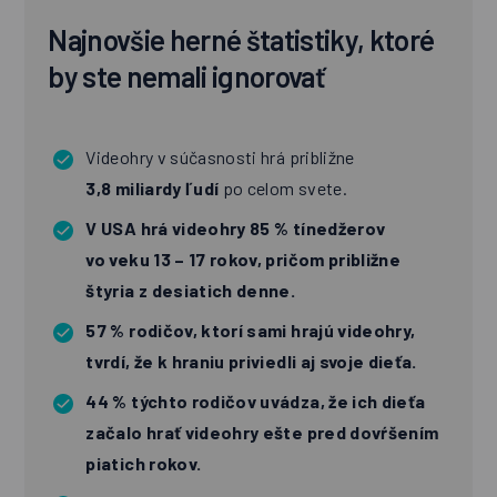
Najnovšie herné štatistiky, ktoré
by ste nemali ignorovať
Videohry v súčasnosti hrá približne
3,8 miliardy ľudí
po celom svete.
V USA hrá videohry 85 % tínedžerov
vo veku 13 – 17 rokov, pričom približne
štyria z desiatich denne.
57 % rodičov, ktorí sami hrajú videohry,
tvrdí, že k hraniu priviedli aj svoje dieťa.
44 % týchto rodičov uvádza, že ich dieťa
začalo hrať videohry ešte pred dovŕšením
piatich rokov.