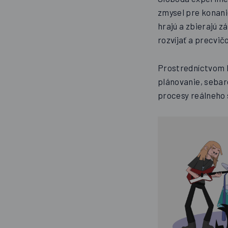
zmysel pre konani
hrajú a zbierajú z
rozvíjať a precvič
Prostredníctvom h
plánovanie, sebar
procesy reálneho 