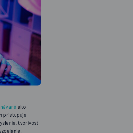
znávané
ako
m pristupuje
slenie, tvorivosť
vzdelanie.