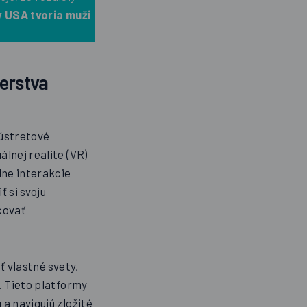
v USA tvoria muži
derstva
 ústretové
lnej realite (VR)
lne interakcie
 si svoju
covať
 vlastné svety,
. Tieto platformy
a navigujú zložité