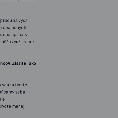
 prácu na vyššiu
ní spoločných
e, spolupráce,
môžu využiť v hre
ncov. Zistite, ako
ek vďaka týmto
vať samy seba
mie
živote menej