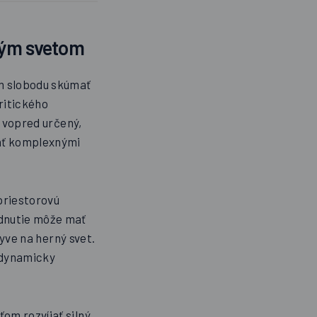
ným svetom
m slobodu skúmať
kritického
j vopred určený,
zať komplexnými
-priestorovú
odnutie môže mať
lyve na herný svet.
t dynamicky
om rozvíjať silný