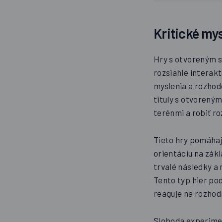
Kritické my
Hry s otvoreným s
rozsiahle interakt
myslenia a rozhodo
tituly s otvorený
terénmi a robiť ro
Tieto hry pomáhajú
orientáciu na zák
trvalé následky a 
Tento typ hier po
reaguje na rozhod
Sloboda experimen