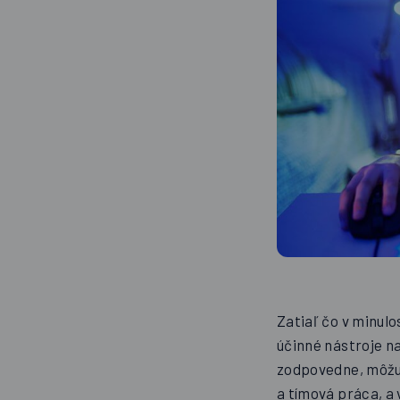
Zatiaľ čo v minulo
účinné nástroje n
zodpovedne, môžu 
a tímová práca, a 