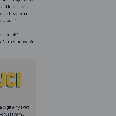
: „Deti sa nielen
ožňuje bezpečne
ituácií.“
trategické
dráža rozhodovacie
a digitálny svet
odružstvami.