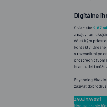
Digitálne ih
S viac ako
2,87 mi
z najdynamickejšíc
dôležitým priesto
kontakty. Dnešné 
s rovesníkmi po c
prostredníctvom b
hrania, deti môžu 
Psychologička Jar
zažívať dobrodruž
ZAUJÍMAVOSŤ
Hoci sa hranie hi