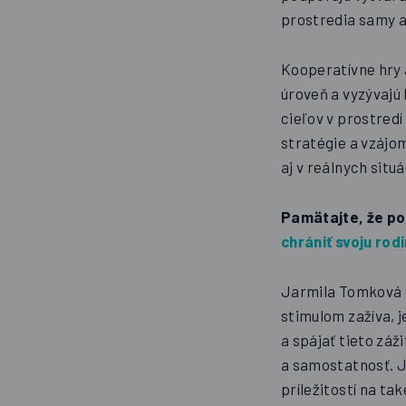
prostredia samy a
Kooperatívne hry 
úroveň a vyzývajú
cieľov v prostredí
stratégie a vzájo
aj v reálnych situ
Pamätajte, že pop
chrániť svoju rod
Jarmila Tomková vy
stimulom zažíva, 
a spájať tieto zá
a samostatnosť. J
príležitostí na tak