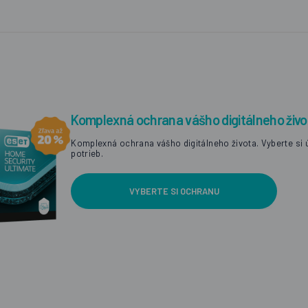
Komplexná ochrana vášho digitálneho živo
Komplexná ochrana vášho digitálneho života. Vyberte si 
potrieb.
VYBERTE SI OCHRANU