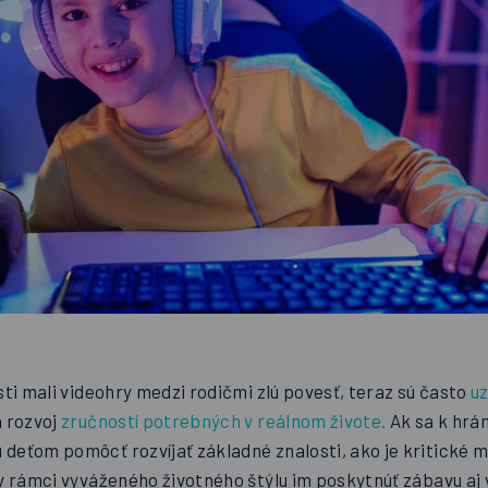
sti mali videohry medzi rodičmi zlú povesť, teraz sú často
u
a rozvoj
zručností potrebných v reálnom živote.
Ak sa k hrá
deťom pomôcť rozvíjať základné znalosti, ako je kritické my
v rámci vyváženého životného štýlu im poskytnúť zábavu aj 