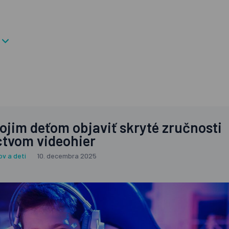
ojim deťom objaviť skryté zručnosti
ctvom videohier
ov a deti
10. decembra 2025