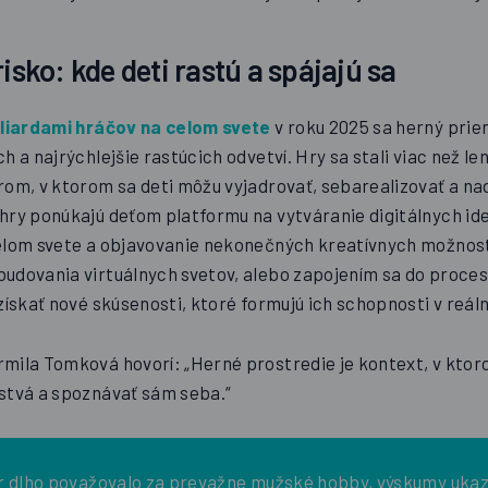
risko: kde deti rastú a spájajú sa
liardami hráčov na celom svete
v roku 2025 sa herný prie
h a najrýchlejšie rastúcich odvetví. Hry sa stali viac než le
rom, v ktorom sa deti môžu vyjadrovať, sebarealizovať a n
hry ponúkajú deťom platformu na vytváranie digitálnych ide
elom svete a objavovanie nekonečných kreatívnych možností
udovania virtuálnych svetov, alebo zapojením sa do proce
získať nové skúsenosti, ktoré formujú ich schopnosti v reál
mila Tomková hovorí: „Herné prostredie je kontext, v kto
stvá a spoznávať sám seba.“
er dlho považovalo za prevažne mužské hobby,
výskumy ukaz