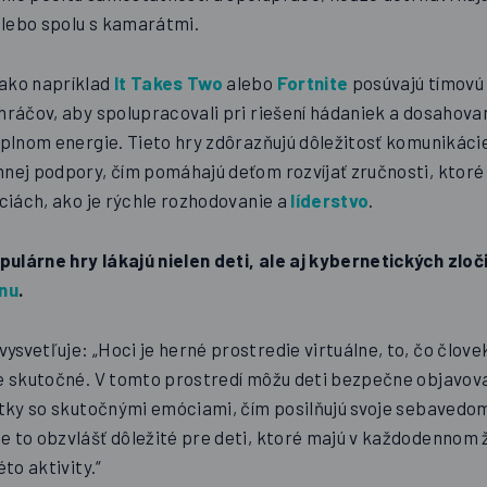
lebo spolu s kamarátmi.
ako napríklad
It Takes Two
alebo
Fortnite
posúvajú tímovú
 hráčov, aby spolupracovali pri riešení hádaniek a dosahova
 plnom energie. Tieto hry zdôrazňujú dôležitosť komunikáci
mnej podpory, čím pomáhajú deťom rozvíjať zručnosti, ktoré 
áciách, ako je rýchle rozhodovanie a
líderstvo
.
ulárne hry lákajú nielen deti, ale aj kybernetických zloči
inu
.
svetľuje: „Hoci je herné prostredie virtuálne, to, čo člov
je skutočné. V tomto prostredí môžu deti bezpečne objavo
žitky so skutočnými emóciami, čím posilňujú svoje sebavedo
e to obzvlášť dôležité pre deti, ktoré majú v každodennom 
éto aktivity.“