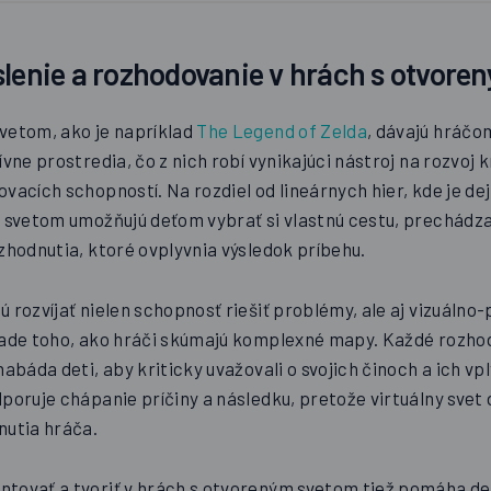
slenie a rozhodovanie v hrách s otvore
vetom, ako je napríklad
The Legend of Zelda
, dávajú hráčo
ívne prostredia, čo z nich robí vynikajúci nástroj na rozvoj 
vacích schopností. Na rozdiel od lineárnych hier, kde je de
m svetom umožňujú deťom vybrať si vlastnú cestu, prechád
zhodnutia, ktoré ovplyvnia výsledok príbehu.
 rozvíjať nielen schopnosť riešiť problémy, ale aj vizuálno
lade toho, ako hráči skúmajú komplexné mapy. Každé rozh
nabáda deti, aby kriticky uvažovali o svojich činoch a ich vp
dporuje chápanie príčiny a následku, pretože virtuálny sve
nutia hráča.
tovať a tvoriť v hrách s otvoreným svetom tiež pomáha deť