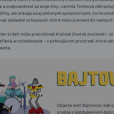
e a zodpovednosť za svoje činy. Jarmila Tomková zdôrazňuje
ážitky, ale stávajú sa aj aktívnymi spolutvorcami, čo im um
ovať základné schopnosti, ktoré môžu preniesť do reálnych s
ier si deti môžu precvičovať kľúčové životné zručnosti – s
eflexiu a rozhodovanie – v pohlcujúcom prostredí, ktoré o
sveta.
Objavte svet Bajtovcov, kde s
prelína s každodennými dobr