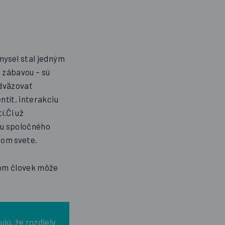
mysel stal jedným
n zábavou – sú
adväzovať
ntít, interakciu
.Či už
su spoločného
nom svete.
rom človek môže
ujú,
že rozdiely