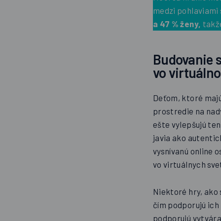
medzi pohlaviami 
a 47 % ženy,
takže
Budovanie s
vo virtuáln
Deťom, ktoré majú
prostredie na nad
ešte vylepšujú ten
javia ako autentic
vysnívanú online 
vo virtuálnych sv
Niektoré hry, ako
čím podporujú ich
podporujú vytvára