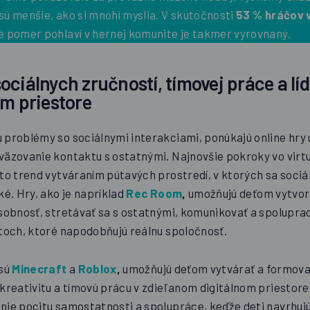
sú menšie, ako si mnohí myslia. V skutočnosti
53 % hráčov 
 pomer pohlaví v hernej komunite je takmer vyrovnaný.
ociálnych zručností, tímovej práce a lí
om priestore
 problémy so sociálnymi interakciami, ponúkajú online hry
väzovanie kontaktu s ostatnými. Najnovšie pokroky vo virtuá
to trend vytváraním pútavých prostredí, v ktorých sa sociá
ké. Hry, ako je napríklad
Rec Room
,
umožňujú deťom vytvoriť
osobnosť, stretávať sa s ostatnými, komunikovať a spolupra
etoch, ktoré napodobňujú reálnu spoločnosť.
 sú
Minecraft
a
Roblox
,
umožňujú deťom vytvárať a formovať
 kreativitu a tímovú prácu v zdieľanom digitálnom priestore
nie pocitu samostatnosti a spolupráce, keďže deti navrhujú 