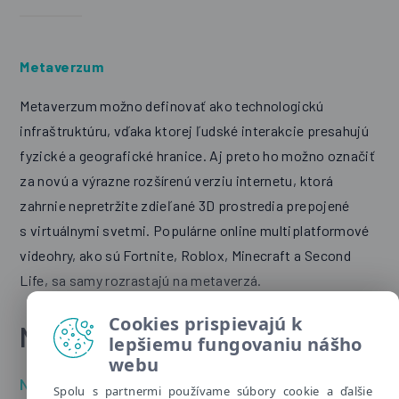
Metaverzum
Metaverzum možno definovať ako technologickú
infraštruktúru, vďaka ktorej ľudské interakcie presahujú
fyzické a geografické hranice. Aj preto ho možno označiť
za novú a výrazne rozšírenú verziu internetu, ktorá
zahrnie nepretržite zdieľané 3D prostredia prepojené
s virtuálnymi svetmi. Populárne online multiplatformové
videohry, ako sú Fortnite, Roblox, Minecraft a Second
Life, sa samy rozrastajú na metaverzá.
Cookies prispievajú k
N
lepšiemu fungovaniu nášho
webu
Netolizmus
Spolu s partnermi používame súbory cookie a ďalšie