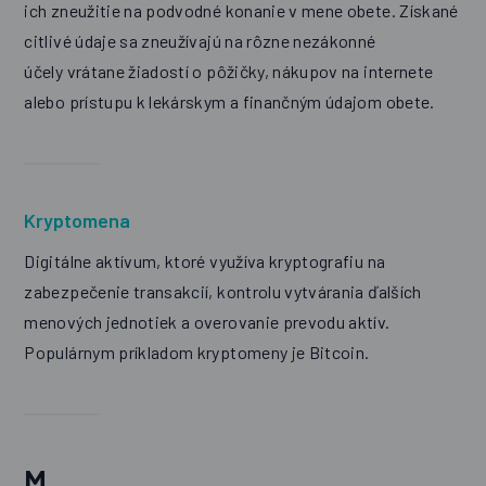
ich zneužitie na podvodné konanie v mene obete. Získané
citlivé údaje sa zneužívajú na rôzne nezákonné
účely vrátane žiadostí o pôžičky, nákupov na internete
alebo prístupu k lekárskym a finančným údajom obete.
Kryptomena
Digitálne aktívum, ktoré využíva kryptografiu na
zabezpečenie transakcií, kontrolu vytvárania ďalších
menových jednotiek a overovanie prevodu aktív.
Populárnym príkladom kryptomeny je Bitcoin.
M