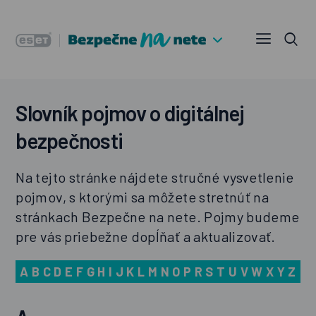
Slovník pojmov o digitálnej
bezpečnosti
Na tejto stránke nájdete stručné vysvetlenie
pojmov, s ktorými sa môžete stretnúť na
stránkach Bezpečne na nete. Pojmy budeme
pre vás priebežne dopĺňať a aktualizovať.
A
B
C
D
E
F
G
H
I
J
K
L
M
N
O
P
R
S
T
U
V
W X Y
Z