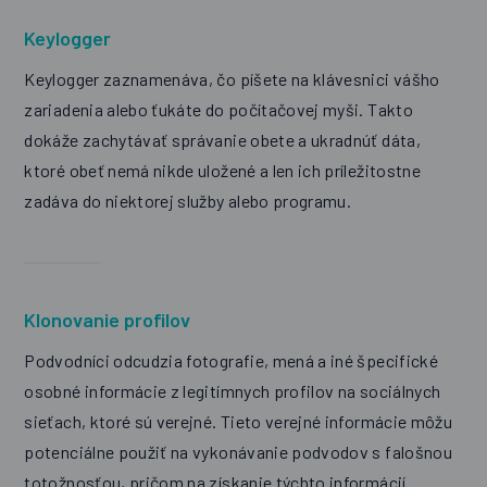
Keylogger
Keylogger zaznamenáva, čo píšete na klávesnici vášho
zariadenia alebo ťukáte do počítačovej myši. Takto
dokáže zachytávať správanie obete a ukradnúť dáta,
ktoré obeť nemá nikde uložené a len ich príležitostne
zadáva do niektorej služby alebo programu.
Klonovanie profilov
Podvodníci odcudzia fotografie, mená a iné špecifické
osobné informácie z legitímnych profilov na sociálnych
sieťach, ktoré sú verejné. Tieto verejné informácie môžu
potenciálne použiť na vykonávanie podvodov s falošnou
totožnosťou, pričom na získanie týchto informácií