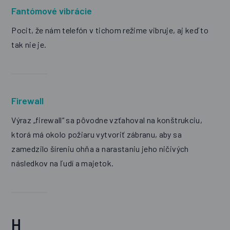
Fantómové vibrácie
Pocit, že nám telefón v tichom režime vibruje, aj keď to
tak nie je.
Firewall
Výraz „firewall“ sa pôvodne vzťahoval na konštrukciu,
ktorá má okolo požiaru vytvoriť zábranu, aby sa
zamedzilo šíreniu ohňa a narastaniu jeho ničivých
následkov na ľudí a majetok.
H