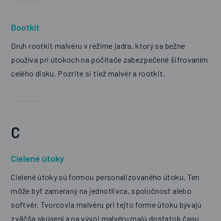
Bootkit
Druh rootkit malvéru v režime jadra, ktorý sa bežne
používa pri útokoch na počítače zabezpečené šifrovaním
celého disku. Pozrite si tiež malvér a rootkit.
C
Cielené útoky
Cielené útoky sú formou personalizovaného útoku. Ten
môže byť zameraný na jednotlivca, spoločnosť alebo
softvér. Tvorcovia malvéru pri tejto forme útoku bývajú
zväčša skúsení a na vývoj malvéru majú dostatok času