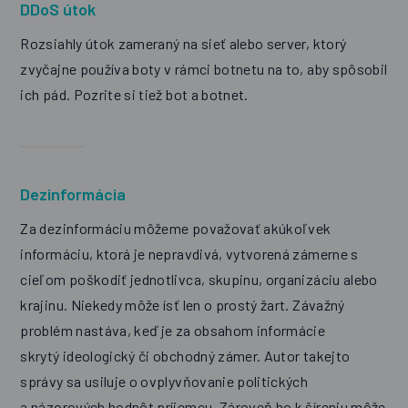
DDoS útok
Rozsiahly útok zameraný na sieť alebo server, ktorý
zvyčajne používa boty v rámci botnetu na to, aby spôsobil
ich pád. Pozrite si tiež bot a botnet.
Dezinformácia
Za dezinformáciu môžeme považovať akúkoľvek
informáciu, ktorá je nepravdivá, vytvorená zámerne s
cieľom poškodiť jednotlivca, skupinu, organizáciu alebo
krajinu. Niekedy môže ísť len o prostý žart. Závažný
problém nastáva, keď je za obsahom informácie
skrytý ideologický či obchodný zámer.
Autor takejto
správy sa usiluje o ovplyvňovanie politických
a názorových hodnôt príjemcu. Zároveň ho k šíreniu môže