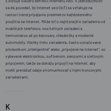
Existuje viacero definícií internetu vecí. V jednoduchosti
sa dá povedať, že internet vecí (IoT) sa vzťahuje na
rastúci trend pripájania predmetov každodenného
použitia na internet. Môže ísť o najrôznejšie zariadenia od
mobilných telefónov, nositeľných zariadení a
termostatov až po kávovary, chladničky a moderné
automobily. Všetky tieto zariadenia, často označované
prívlastkom „inteligentné“ alebo „pripojené na internet“, sú
vybavené elektronikou, softvérom, senzormi a sieťovým
pripojením, takže sa dokážu pripojiť na internet, aby
mohli prenášať údaje a komunikovať s inými koncovými
zariadeniami.
K