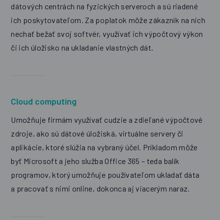
dátových centrách na fyzických serveroch a sú riadené
ich poskytovateľom. Za poplatok môže zákazník na nich
nechať bežať svoj softvér, využívať ich výpočtový výkon
či ich úložisko na ukladanie vlastných dát.
Cloud computing
Umožňuje firmám využívať cudzie a zdieľané výpočtové
zdroje, ako sú dátové úložiská, virtuálne servery či
aplikácie, ktoré slúžia na vybraný účel. Príkladom môže
byť Microsoft a jeho služba Office 365 – teda balík
programov, ktorý umožňuje používateľom ukladať dáta
a pracovať s nimi online, dokonca aj viacerým naraz.