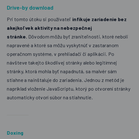
Drive-by download
Pri tomto útoku si používateľ
infikuje zariadenie bez
akejkoľvek aktivity na nebezpečnej
stránke.
Dôvodom môžu byť zraniteľnosti, ktoré neboli
napravené a ktoré sa môžu vyskytnúť v zastaranom
operačnom systéme, v prehliadači či aplikácii. Po
návšteve takejto škodlivej stránky alebo legitímnej
stránky, ktorá mohla byť napadnutá, sa malvér sám
stiahne a nainštaluje do zariadenia. Jednou z metód je
napríklad vloženie JavaScriptu, ktorý po otvorení stránky
automaticky otvorí súbor na stiahnutie.
Doxing