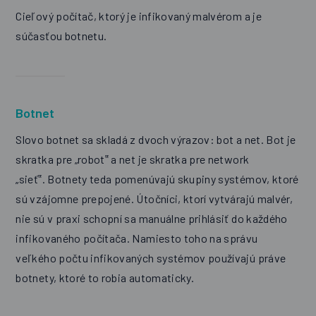
Cieľový počítač, ktorý je infikovaný malvérom a je
súčasťou botnetu.
Botnet
Slovo botnet sa skladá z dvoch výrazov: bot a net. Bot je
skratka pre „robot‟ a net je skratka pre network
„sieť‟. Botnety teda pomenúvajú skupiny systémov, ktoré
sú vzájomne prepojené. Útočníci, ktorí vytvárajú malvér,
nie sú v praxi schopní sa manuálne prihlásiť do každého
infikovaného počítača. Namiesto toho na správu
veľkého počtu infikovaných systémov používajú práve
botnety, ktoré to robia automaticky.