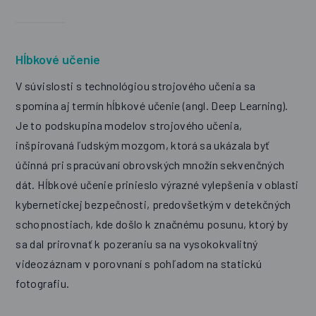
Hĺbkové učenie
V súvislosti s technológiou strojového učenia sa
spomína aj termín hĺbkové učenie (angl. Deep Learning).
Je to podskupina modelov strojového učenia,
inšpirovaná ľudským mozgom, ktorá sa ukázala byť
účinná pri spracúvaní obrovských množín sekvenčných
dát. Hĺbkové učenie prinieslo výrazné vylepšenia v oblasti
kybernetickej bezpečnosti, predovšetkým v detekčných
schopnostiach, kde došlo k značnému posunu, ktorý by
sa dal prirovnať k pozeraniu sa na vysokokvalitný
videozáznam v porovnaní s pohľadom na statickú
fotografiu.