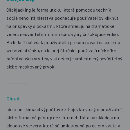
Clickjacking je forma útoku, ktorá pomocou techník
sociálneho inžinierstva podnecuje používateľov kliknúť
na príspevky s odkazmi, ktoré smerujú na dramatické
video, neuveriteľnú informáciu, výhry či šokujúce video.
Po kliknití sú však používatelia presmerovaní na externú
webovú stránku, na ktorej útočníci používajú niekoľko
priehľadných vrstiev, v ktorých je umiestnený neviditeľný
alebo maskovaný prvok.
Cloud
Ide o on-demand výpočtové zdroje, ku ktorým používateľ
alebo firma má prístup cez internet. Dáta sa ukladajú na
cloudové servery, ktoré sú umiestnené po celom svete v