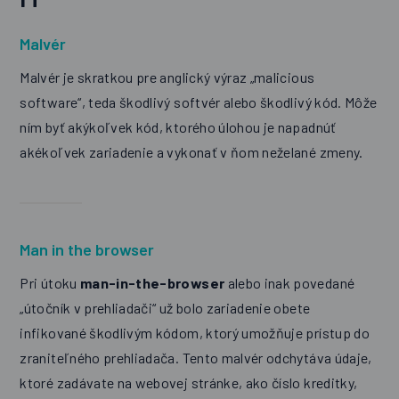
Malvér
Malvér je skratkou pre anglický výraz „malicious
software“, teda škodlivý softvér alebo škodlivý kód.
Môže
ním byť akýkoľvek kód, ktorého úlohou je napadnúť
akékoľvek zariadenie a vykonať v ňom neželané zmeny.
Man in the browser
Pri útoku
man-in-the-browser
alebo inak povedané
„útočník v prehliadači“ už bolo zariadenie obete
infikované škodlivým kódom, ktorý umožňuje prístup do
zraniteľného prehliadača. Tento malvér odchytáva údaje,
ktoré zadávate na webovej stránke, ako číslo kreditky,