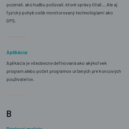
pozerali, akú hudbu počúvali, ktoré správy čítali… Ale aj
fyzický pohyb osôb monitorovaný technológiami ako
GPS.
Aplikácia
Aplikácia je všeobecne definovaná ako akýkoľvek
program alebo počet programov určených pre koncových
používateľov.
B
Bankový malvér