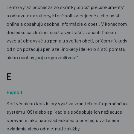
Tento výraz pochádza zo skratky „docs“ pre „dokumenty“
a odkazuje na súbory, ktoré boli zverejnené alebo unikli
online a obsahujú osobné informácie o obeti. V konečnom
dôsledku sa zločinci snažia vystrašiť, zahanbiť alebo
vyvolať obrovské utrpenie u svojich obetí, pričom niekedy
od nich požadujú peniaze, inokedy ide len o čistú pomstu
alebo osobný „boj o spravodlivosť“.
E
Exploit
Softvér alebo kód, ktorý využíva zraniteľnosť operačného
systému (OS) alebo aplikácie a spôsobuje ich nežiaduce
správanie, ako napríklad eskaláciu privilégií, vzdialené
ovládanie alebo odmietnutie služby.