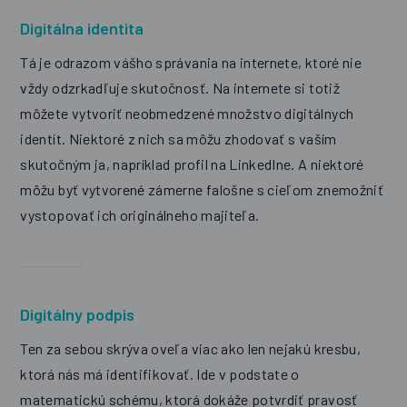
Digitálna identita
Tá je odrazom vášho správania na internete, ktoré nie
vždy odzrkadľuje skutočnosť. Na internete si totiž
môžete vytvoriť neobmedzené množstvo digitálnych
identít. Niektoré z nich sa môžu zhodovať s vaším
skutočným ja, napríklad profil na LinkedIne. A niektoré
môžu byť vytvorené zámerne falošne s cieľom znemožniť
vystopovať ich originálneho majiteľa.
Digitálny podpis
Ten za sebou skrýva oveľa viac ako len nejakú kresbu,
ktorá nás má identifikovať. Ide v podstate o
matematickú schému, ktorá dokáže potvrdiť pravosť