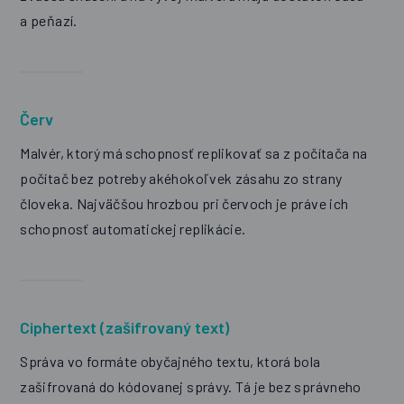
a peňazí.
Červ
Malvér, ktorý má schopnosť replikovať sa z počítača na
počítač bez potreby akéhokoľvek zásahu zo strany
človeka. Najväčšou hrozbou pri červoch je práve ich
schopnosť automatickej replikácie.
Ciphertext (zašifrovaný text)
Správa vo formáte obyčajného textu, ktorá bola
zašifrovaná do kódovanej správy. Tá je bez správneho