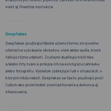
viesť aj finančná motivácia.
Deepfakes
Deepfakes používajú hlboké učenie (formu strojového
učenia) na vytváranie obrázkov, videí alebo audia, ktoré
falšujú rôzne udalosti. Zvyčajne duplikujú niečí hlas
a/alebo črty tváre a prilepia ich na existujúcu nahrávku
alebo fotografiu. Výsledok zobrazuje ľudí v situáciách, v
ktorých nikdy neboli. Deepfakes sa často používajú proti
ľuďom ako prostriedok zosmiešňovania a dokonca aj
šikanovania.