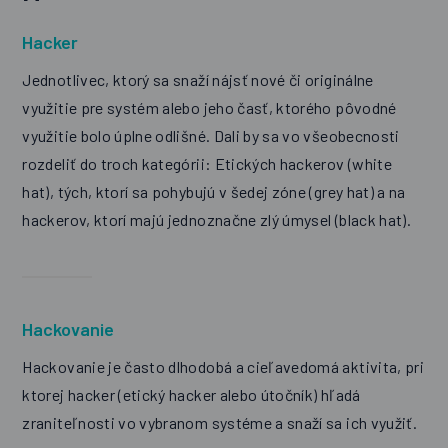
Hacker
Jednotlivec, ktorý sa snaží nájsť nové či originálne
využitie pre systém alebo jeho časť, ktorého pôvodné
využitie bolo úplne odlišné. Dali by sa vo všeobecnosti
rozdeliť do troch kategórii: Etických hackerov (white
hat), tých, ktorí sa pohybujú v šedej zóne (grey hat) a na
hackerov, ktorí majú jednoznačne zlý úmysel (black hat).
Hackovanie
Hackovanie je často dlhodobá a cieľavedomá aktivita, pri
ktorej hacker (etický hacker alebo útočník) hľadá
zraniteľnosti vo vybranom systéme a snaží sa ich využiť.