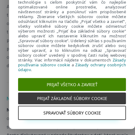
technológie s cieľom poskytnúť vám čo najlepšie
Ak hovoríme o závislosti od internetu, v skutočnosti to
optimalizované online prostredie, analyzovať
návštevnosť stránky a ponúknuť vám prispôsobené
terminologicky nie je úplne správne. Termín netolizmus
reklamy. Zbieranie všetkých súborov cookie môžete
odsúhlasiť kliknutím na tlačidlo „Prijať všetko a zavrieť“,
označuje
závislosť od tzv. virtuálnych drog.
Nie je to
všetky voliteľné súbory cookie môžete odmietnuť
výberom možnosti „Prijať iba základné súbory cookie“
teda samotný internet, ale aktivity, ktoré nám umožňuje
alebo upraviť ich nastavenie kliknutím na možnosť
pripojenie na
internet
. Medzi ne patria napríklad
„Spravovať súbory cookie“. Udelený súhlas s používaním
súborov cookie môžete kedykoľvek zrušiť alebo svoj
počítačové hry, sociálne siete, pornografia, četovanie,
výber upraviť, a to kliknutím na odkaz „Spravovať
súbory cookie“ uvedený v spodnej časti našej webovej
online zoznamky a mnohé ďalšie internetové služby,
stránky. Viac informácií nájdete v dokumentoch
Zásady
používania súborov cookie
a
Zásady ochrany osobných
dokonca aj spravodajské portály.
údajov
.
PRIJAŤ VŠETKO A ZAVRIEŤ
Nomofóbia
PRIJAŤ ZÁKLADNÉ SÚBORY COOKIE
Nomofóbia
sa najčastejšie charakterizuje ako závislosť
SPRAVOVAŤ SÚBORY COOKIE
od mobilného telefónu, respektíve strachu z času
stráveného bez neho. V posledných rokoch je táto téma
často diskutovaná v prípade študentov a detí, ktoré svoje