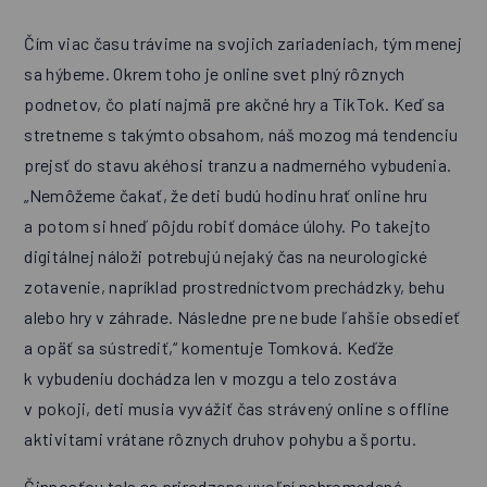
Čím viac času trávime na svojich zariadeniach, tým menej
sa hýbeme. Okrem toho je online svet plný rôznych
podnetov, čo platí najmä pre akčné hry a TikTok. Keď sa
stretneme s takýmto obsahom, náš mozog má tendenciu
prejsť do stavu akéhosi tranzu a nadmerného vybudenia.
„Nemôžeme čakať, že deti budú hodinu hrať online hru
a potom si hneď pôjdu robiť domáce úlohy. Po takejto
digitálnej náloži potrebujú nejaký čas na neurologické
zotavenie, napríklad prostredníctvom prechádzky, behu
alebo hry v záhrade. Následne pre ne bude ľahšie obsedieť
a opäť sa sústrediť,“ komentuje Tomková. Keďže
k vybudeniu dochádza len v mozgu a telo zostáva
v pokoji, deti musia vyvážiť čas strávený online s offline
aktivitami vrátane rôznych druhov pohybu a športu.
Činnosťou tela sa prirodzene uvoľní nahromadené