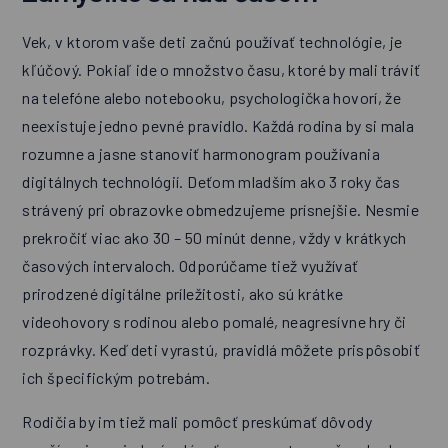
Vek, v ktorom vaše deti začnú používať technológie, je
kľúčový. Pokiaľ ide o množstvo času, ktoré by mali tráviť
na telefóne alebo notebooku, psychologička hovorí, že
neexistuje jedno pevné pravidlo. Každá rodina by si mala
rozumne a jasne stanoviť harmonogram používania
digitálnych technológií. Deťom mladším ako 3 roky čas
strávený pri obrazovke obmedzujeme prísnejšie. Nesmie
prekročiť viac ako 30 – 50 minút denne, vždy v krátkych
časových intervaloch. Odporúčame tiež využívať
prirodzené digitálne príležitosti, ako sú krátke
videohovory s rodinou alebo pomalé, neagresívne hry či
rozprávky. Keď deti vyrastú, pravidlá môžete prispôsobiť
ich špecifickým potrebám.
Rodičia by im tiež mali pomôcť preskúmať dôvody