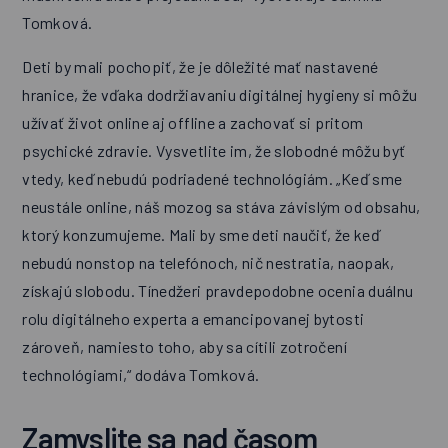
Tomková.
Deti by mali pochopiť, že je dôležité mať nastavené
hranice, že vďaka dodržiavaniu digitálnej hygieny si môžu
užívať život online aj offline a zachovať si pritom
psychické zdravie. Vysvetlite im, že slobodné môžu byť
vtedy, keď nebudú podriadené technológiám. „Keď sme
neustále online, náš mozog sa stáva závislým od obsahu,
ktorý konzumujeme. Mali by sme deti naučiť, že keď
nebudú nonstop na telefónoch, nič nestratia, naopak,
získajú slobodu. Tínedžeri pravdepodobne ocenia duálnu
rolu digitálneho experta a emancipovanej bytosti
zároveň, namiesto toho, aby sa cítili zotročení
technológiami,“ dodáva Tomková.
Zamyslite sa nad časom