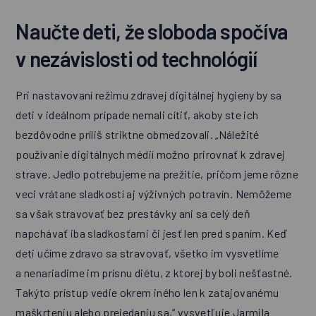
Naučte deti, že sloboda spočíva
v nezávislosti od technológií
Pri nastavovaní režimu zdravej digitálnej hygieny by sa
deti v ideálnom prípade nemali cítiť, akoby ste ich
bezdôvodne príliš striktne obmedzovali. „Náležité
používanie digitálnych médií možno prirovnať k zdravej
strave. Jedlo potrebujeme na prežitie, pričom jeme rôzne
veci vrátane sladkostí aj výživných potravín. Nemôžeme
sa však stravovať bez prestávky ani sa celý deň
napchávať iba sladkosťami či jesť len pred spaním. Keď
deti učíme zdravo sa stravovať, všetko im vysvetlíme
a nenariadime im prísnu diétu, z ktorej by boli nešťastné.
Takýto prístup vedie okrem iného len k zatajovanému
maškrteniu alebo prejedaniu sa,“ vysvetľuje Jarmila