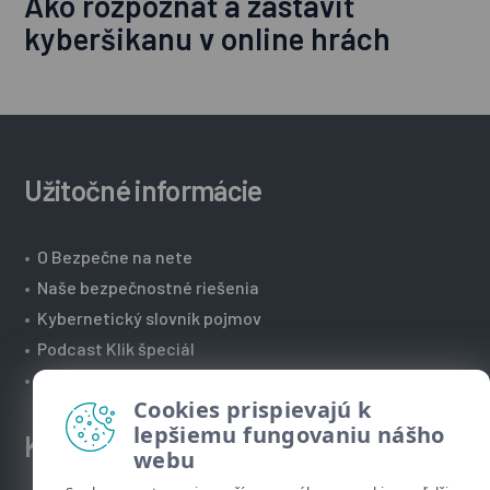
Ako rozpoznať a zastaviť
kyberšikanu v online hrách
Užitočné informácie
•
O Bezpečne na nete
•
Naše bezpečnostné riešenia
•
Kybernetický slovník pojmov
•
Podcast Klik špeciál
•
Technická podpora spoločnosti ESET
Cookies prispievajú k
lepšiemu fungovaniu nášho
Kontakt
webu