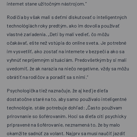
internet stane užitočným nástrojom.“
Rodičia by však mali s deťmi diskutovať o inteligentných
technológiách roky predtým, ako im dovolia používať
vlastné zariadenia. „Deti by mali vedieť, čo môžu
očakávať, ešte než vstúpia do online sveta. Je potrebné
im vysvetliť, ako zostať na internete v bezpečí a ako sa
vyhnúť nepríjemným situáciám. Predovšetkým by si mali
uvedomiť, že ak narazia na niečo negatívne, vždy sa môžu
obrátiť na rodičov a poradiť sa s nimi.“
Psychologička tiež naznačuje, že aj keď je dieťa
dostatočne staré na to, aby samo používalo inteligentné
technológie, stále potrebuje dohľad: „Často používam
prirovnanie so šoférovaním. Hoci sa dieťa cíti psychicky
pripravené na šoférovanie, neznamená to, že by malo
okamžite sadnúť za volant. Najprv sa musí naučiť jazdiť