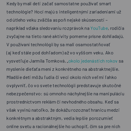
Kedy by mali deti začať samostatne používať smart
technológie? Hoci majú s inteligentnými zariadeniami už
od útleho veku zväčša aspoň nejaké skúsenosti –
napríklad vďaka sledovaniu rozprávok na
YouTube
, rodičia
zvyčajne na tieto rané aktivity pomerne prísne dohliadajú.
V používaní technológií by sa mali osamostatňovať
(aj keď stále pod dohľadom) až vo vyššom veku. Ako
vysvetľuje Jarmila Tomková, „
okolo jedenástich rokov
sa
myslenie dieťaťa mení z konkrétneho na abstraktnejšie.
Mladšie deti môžu ľudia či veci okolo nich veľmi ľahko
ovplyvniť, čo vo svete technológií predstavuje skutočné
nebezpečenstvo: sú omnoho náchylnejšie na manipuláciu
prostredníctvom reklám či nevhodného obsahu. Keď sa
však vyvinú natoľko, že dokážu rozoznať hranicu medzi
konkrétnym a abstraktným, vedia lepšie porozumieť
online svetu a racionálnejšie ho uchopiť, čím sa pre nich