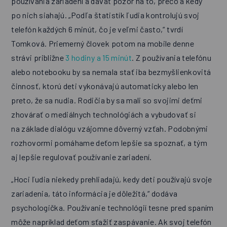
používania zariadení a dávať pozor na to, prečo a kedy
po nich siahajú. „Podľa štatistík ľudia kontrolujú svoj
telefón každých 6 minút, čo je veľmi často,“ tvrdí
Tomková. Priemerný človek potom na mobile denne
strávi približne
3 hodiny a 15 minút
. Z používania telefónu
alebo notebooku by sa nemala stať iba bezmyšlienkovitá
činnosť, ktorú deti vykonávajú automaticky alebo len
preto, že sa nudia. Rodičia by sa mali so svojimi deťmi
zhovárať o mediálnych technológiách a vybudovať si
na základe dialógu vzájomne dôverný vzťah. Podobnými
rozhovormi pomáhame deťom lepšie sa spoznať, a tým
aj lepšie regulovať používanie zariadení.
„Hoci ľudia niekedy prehliadajú, kedy deti používajú svoje
zariadenia, táto informácia je dôležitá,“ dodáva
psychologička. Používanie technológií tesne pred spaním
môže napríklad deťom sťažiť zaspávanie. Ak svoj telefón