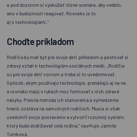
a pod dozorom si vyskúšať rôzne scenáre, aby vedelo,
ako v budúcnosti reagovať. Rovnako je to
aj s technológiami.“
Choďte príkladom
Rodičia by mali byť pre svoje deti príkladom a pestovať si
zdravý vzťah k technológiám sociálnych médií. „Rodičia
sú pre svoje deti vzorom a treba si to uvedomovať.
Spôsob, akým používajú technológie, prenášajú aj na ne,
a rovnako majú v rukách moc formovať v nich zdravé
návyky. Presná metóda ich stanovenia a vymedzenie
hraníc zostáva na samotných rodičoch. Musia si však
uvedomiť svoje postavenie a vytvoriť rozumný systém,
ktorý bude dodržiavať celá rodina,“ navrhuje Jarmila
Tomková.