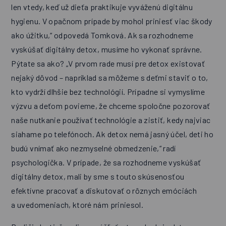
len vtedy, keď už dieťa praktikuje vyváženú digitálnu
hygienu. V opačnom prípade by mohol priniesť viac škody
ako úžitku,“ odpovedá Tomková. Ak sa rozhodneme
vyskúšať digitálny detox, musíme ho vykonať správne.
Pýtate sa ako? „V prvom rade musí pre detox existovať
nejaký dôvod – napríklad sa môžeme s deťmi staviť o to,
kto vydrží dlhšie bez technológií. Prípadne si vymyslíme
výzvu a deťom povieme, že chceme spoločne pozorovať
naše nutkanie používať technológie a zistiť, kedy najviac
siahame po telefónoch. Ak detox nemá jasný účel, deti ho
budú vnímať ako nezmyselné obmedzenie,“ radí
psychologička. V prípade, že sa rozhodneme vyskúšať
digitálny detox, mali by sme s touto skúsenosťou
efektívne pracovať a diskutovať o rôznych emóciách
a uvedomeniach, ktoré nám priniesol.