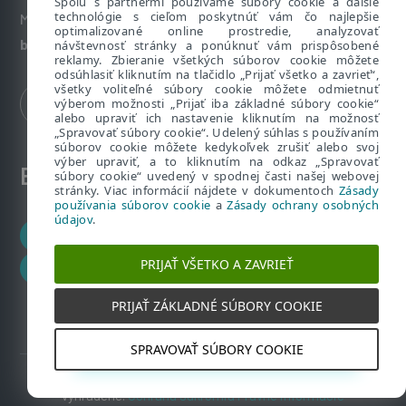
Spolu s partnermi používame súbory cookie a ďalšie
technológie s cieľom poskytnúť vám čo najlepšie
Máte nezodpovedané otázky? Napíšte nám:
optimalizované online prostredie, analyzovať
bezpecnenanete@eset.sk
návštevnosť stránky a ponúknuť vám prispôsobené
reklamy. Zbieranie všetkých súborov cookie môžete
odsúhlasiť kliknutím na tlačidlo „Prijať všetko a zavrieť“,
všetky voliteľné súbory cookie môžete odmietnuť
výberom možnosti „Prijať iba základné súbory cookie“
alebo upraviť ich nastavenie kliknutím na možnosť
„Spravovať súbory cookie“. Udelený súhlas s používaním
súborov cookie môžete kedykoľvek zrušiť alebo svoj
výber upraviť, a to kliknutím na odkaz „Spravovať
ESET zákaznícka zóna
súbory cookie“ uvedený v spodnej časti našej webovej
stránky. Viac informácií nájdete v dokumentoch
Zásady
používania súborov cookie
a
Zásady ochrany osobných
údajov
.
Zákaznícke centrum
PRIJAŤ VŠETKO A ZAVRIEŤ
ESET HOME
PRIJAŤ ZÁKLADNÉ SÚBORY COOKIE
SPRAVOVAŤ SÚBORY COOKIE
2019 – 2026 Copyright © ESET, spol. s r.o. Všetky práva
vyhradené.
Ochrana súkromia
Právne informácie