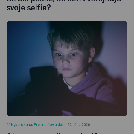
svoje selfie?
Kyberšikana
,
Pre rodičov a deti
22. júna 2026