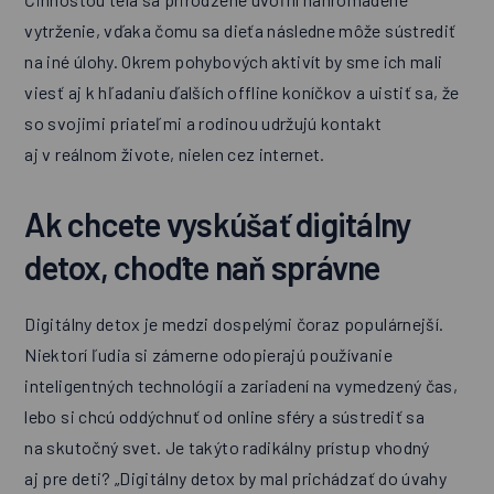
vytrženie, vďaka čomu sa dieťa následne môže sústrediť
na iné úlohy. Okrem pohybových aktivít by sme ich mali
viesť aj k hľadaniu ďalších offline koníčkov a uistiť sa, že
so svojimi priateľmi a rodinou udržujú kontakt
aj v reálnom živote, nielen cez internet.
Ak chcete vyskúšať digitálny
detox, choďte naň správne
Digitálny detox je medzi dospelými čoraz populárnejší.
Niektorí ľudia si zámerne odopierajú používanie
inteligentných technológií a zariadení na vymedzený čas,
lebo si chcú oddýchnuť od online sféry a sústrediť sa
na skutočný svet. Je takýto radikálny prístup vhodný
aj pre deti? „Digitálny detox by mal prichádzať do úvahy