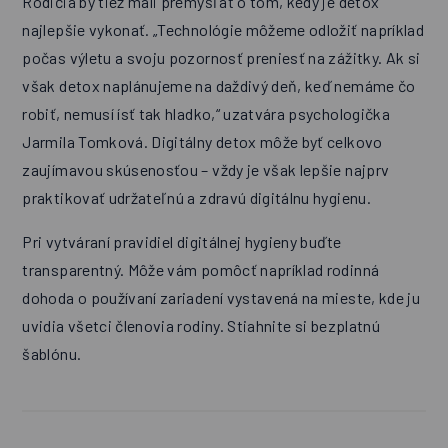
Rodičia by tiež mali premýšľať o tom, kedy je detox
najlepšie vykonať. „Technológie môžeme odložiť napríklad
počas výletu a svoju pozornosť preniesť na zážitky. Ak si
však detox naplánujeme na daždivý deň, keď nemáme čo
robiť, nemusí ísť tak hladko,“ uzatvára psychologička
Jarmila Tomková. Digitálny detox môže byť celkovo
zaujímavou skúsenosťou – vždy je však lepšie najprv
praktikovať udržateľnú a zdravú digitálnu hygienu.
Pri vytváraní pravidiel digitálnej hygieny buďte
transparentný. Môže vám pomôcť napríklad rodinná
dohoda o používaní zariadení vystavená na mieste, kde ju
uvidia všetci členovia rodiny. Stiahnite si bezplatnú
šablónu.