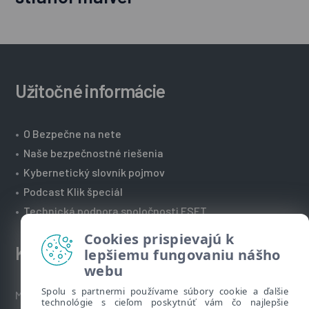
Užitočné informácie
•
O Bezpečne na nete
•
Naše bezpečnostné riešenia
•
Kybernetický slovník pojmov
•
Podcast Klik špeciál
•
Technická podpora spoločnosti ESET
Cookies prispievajú k
Kontakt
lepšiemu fungovaniu nášho
webu
Spolu s partnermi používame súbory cookie a ďalšie
Máte nezodpovedané otázky? Napíšte nám:
technológie s cieľom poskytnúť vám čo najlepšie