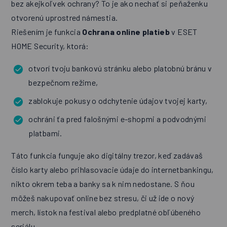
bez akejkoľvek ochrany? To je ako nechať si peňaženku
otvorenú uprostred námestia.
Riešením je funkcia
Ochrana online platieb
v ESET
HOME Security, ktorá:
otvorí tvoju bankovú stránku alebo platobnú bránu v
bezpečnom režime,
zablokuje pokusy o odchytenie údajov tvojej karty,
ochráni ťa pred falošnými e-shopmi a podvodnými
platbami.
Táto funkcia funguje ako digitálny trezor, keď zadávaš
číslo karty alebo prihlasovacie údaje do internetbankingu,
nikto okrem teba a banky sa k nim nedostane. S ňou
môžeš nakupovať online bez stresu, či už ide o nový
merch, lístok na festival alebo predplatné obľúbeného
seriálu.