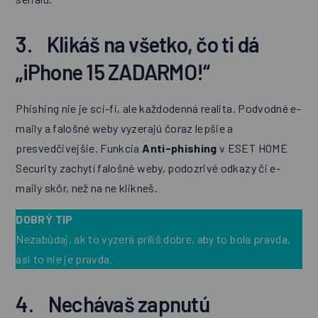
3. Klikáš na všetko, čo ti dá
„iPhone 15 ZADARMO!“
Phishing nie je sci-fi, ale každodenná realita. Podvodné e-
maily a falošné weby vyzerajú čoraz lepšie a
presvedčivejšie. Funkcia
Anti-phishing
v ESET HOME
Security zachytí falošné weby, podozrivé odkazy či e-
maily skôr, než na ne klikneš.
DOBRÝ TIP
Nezabúdaj, ak to vyzerá príliš dobre, aby to bola pravda,
asi to nie je pravda.
4. Nechávaš zapnutú