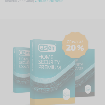
stránke venovanej
Ochrane súkromia
.