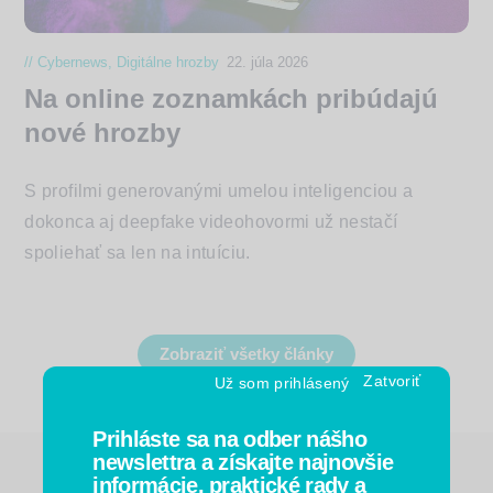
Cybernews
,
Digitálne hrozby
22. júla 2026
Na online zoznamkách pribúdajú
nové hrozby
S profilmi generovanými umelou inteligenciou a
dokonca aj deepfake videohovormi už nestačí
spoliehať sa len na intuíciu.
Zobraziť všetky články
Už som prihlásený
Prihláste sa na odber nášho
newslettra a získajte najnovšie
informácie, praktické rady a