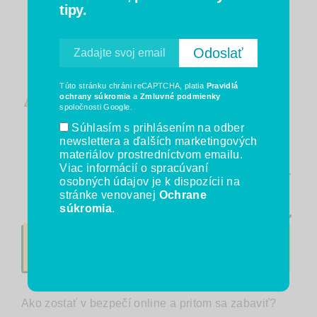
tipy.
Túto stránku chráni reCAPTCHA, platia
Pravidlá
ochrany súkromia
a
Zmluvné podmienky
spoločnosti Google.
Súhlasím s prihlásením na odber
newslettera a ďalších marketingových
materiálov prostredníctvom emailu.
Viac informácií o spracúvaní
osobných údajov je k dispozícii na
stránke venovanej
Ochrane
súkromia
.
Ako zostať v bezpečí online a pritom sa zabaviť?