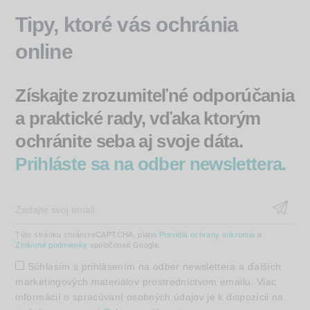
Tipy, ktoré vás ochránia
online
Získajte zrozumiteľné odporúčania
a praktické rady, vďaka ktorým
ochránite seba aj svoje dáta.
Prihláste sa na odber newslettera.
Túto stránku chráni reCAPTCHA, platia
Pravidlá ochrany súkromia
a
Zmluvné podmienky
spoločnosti Google.
Súhlasím s prihlásením na odber newslettera a ďalších
marketingových materiálov prostredníctvom emailu. Viac
informácií o spracúvaní osobných údajov je k dispozícii na