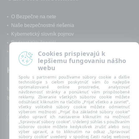
•
O Bezpečne na nete
•
Naše bezpečnostné riešenia
•
Kybernetický slovník pojmov
•
Podcast Klik špeciál
•
Technická podpora spoločnosti ESET
Cookies prispievajú k
lepšiemu fungovaniu nášho
webu
Kontakt
Spolu s partnermi používame súbory cookie a ďalšie
technológie s cieľom poskytnúť vám čo najlepšie
optimalizované online prostredie, analyzovať
Máte nezodpovedané otázky? Napíšte nám:
návštevnosť stránky a ponúknuť vám prispôsobené
reklamy. Zbieranie všetkých súborov cookie môžete
bezpecnenanete@eset.sk
odsúhlasiť kliknutím na tlačidlo „Prijať všetko a zavrieť“,
všetky voliteľné súbory cookie môžete odmietnuť
výberom možnosti „Prijať iba základné súbory cookie“
alebo upraviť ich nastavenie kliknutím na možnosť
„Spravovať súbory cookie“. Udelený súhlas s používaním
súborov cookie môžete kedykoľvek zrušiť alebo svoj
výber upraviť, a to kliknutím na odkaz „Spravovať
súbory cookie“ uvedený v spodnej časti našej webovej