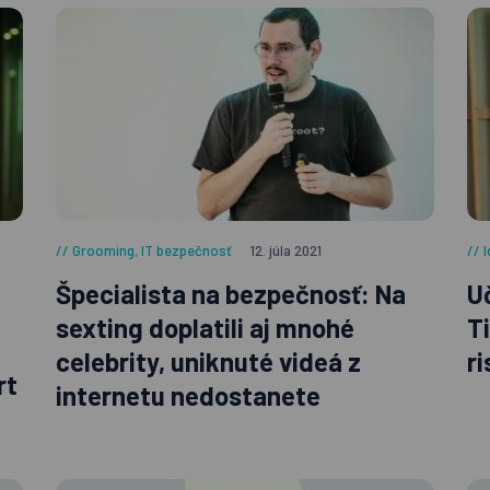
Grooming
,
IT bezpečnosť
12. júla 2021
Špecialista na bezpečnosť: Na
U
sexting doplatili aj mnohé
T
celebrity, uniknuté videá z
r
rt
internetu nedostanete