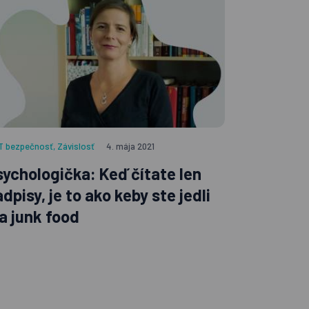
IT bezpečnosť
,
Závislosť
4. mája 2021
sychologička: Keď čítate len
dpisy, je to ako keby ste jedli
ba junk food