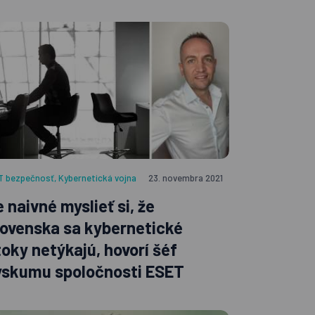
IT bezpečnosť
,
Kybernetická vojna
23. novembra 2021
 naivné myslieť si, že
lovenska sa kybernetické
toky netýkajú, hovorí šéf
ýskumu spoločnosti ESET