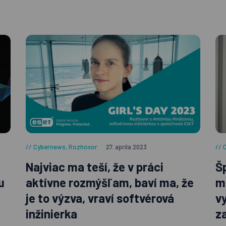
Cybernews
,
Rozhovor
27. apríla 2023
Najviac ma teší, že v práci
Š
u
aktívne rozmýšľam, baví ma, že
m
je to výzva, vraví softvérová
v
inžinierka
z