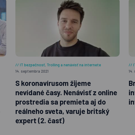
IT bezpečnosť
,
Trolling a nenávisť na internete
14. septembra 2021
14.
S koronavírusom žijeme
B
nevídané časy. Nenávisť z online
i
prostredia sa premieta aj do
in
reálneho sveta, varuje britský
expert (2. časť)