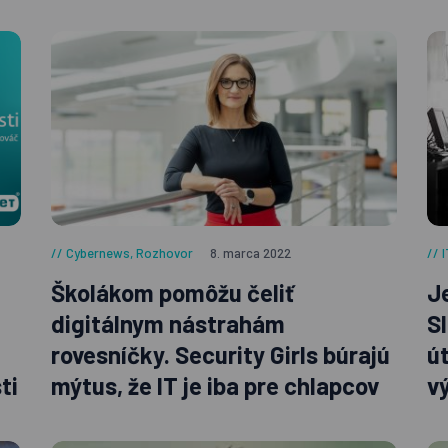
Cybernews
,
Rozhovor
8. marca 2022
Školákom pomôžu čeliť
Je
digitálnym nástrahám
S
rovesníčky. Security Girls búrajú
ú
ti
mýtus, že IT je iba pre chlapcov
v