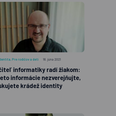
Identita
,
Pre rodičov a deti
16. júna 2021
čiteľ informatiky radí žiakom:
ieto informácie nezverejňujte,
iskujete krádež identity