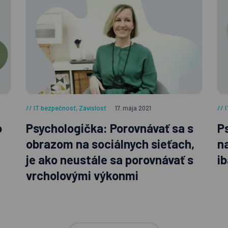
IT bezpečnosť
,
Závislosť
17. mája 2021
o
Psychologička: Porovnávať sa s
P
obrazom na sociálnych sieťach,
na
je ako neustále sa porovnávať s
i
vrcholovými výkonmi