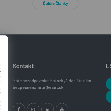
Ďalšie Články
Kontakt
E
e
e
ť
e
Máte nezodpovedané otázky? Napíšte nám:
a
y
bezpecnenanete@eset.sk
a
e
ý
k
z
j