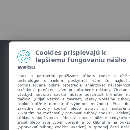
Cookies prispievajú k
lepšiemu fungovaniu nášho
webu
Užitočné informácie
Spolu s partnermi používame súbory cookie a ďalši
technológie s cieľom poskytnúť vám čo najlepši
optimalizované online prostredie, analyzovať návštevnos
stránky a ponúknuť vám prispôsobené reklamy. Zbierani
•
O Bezpečne na nete
všetkých súborov cookie môžete odsúhlasiť kliknutím n
tlačidlo „Prijať všetko a zavrieť“, všetky voliteľné súbor
•
Naše bezpečnostné riešenia
cookie môžete odmietnuť výberom možnosti „Prijať ib
základné súbory cookie“ alebo upraviť ich nastaveni
•
Kybernetický slovník pojmov
kliknutím na možnosť „Spravovať súbory cookie“. Udelen
•
Podcast Klik špeciál
súhlas s používaním súborov cookie môžete kedykoľve
zrušiť alebo svoj výber upraviť, a to kliknutím na odka
•
Technická podpora spoločnosti ESET
„Spravovať súbory cookie“ uvedený v spodnej časti naše