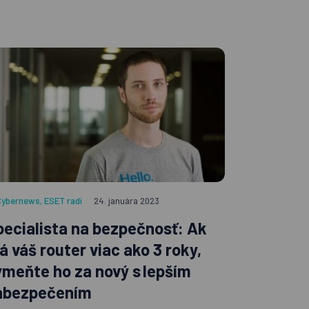
Cybernews
,
ESET radí
24. januára 2023
pecialista na bezpečnosť: Ak
á váš router viac ako 3 roky,
ymeňte ho za nový s lepším
abezpečením