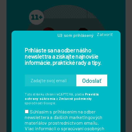
Už som prihlásený
Prihláste sa na odber nášho
newslettra a získajte najnovšie
informácie, praktické rady a tipy.
Túto stránku chráni reCAPTCHA, platia
Pravidlá
ochrany súkromia
a
Zmluvné podmienky
spoločnosti Google.
Súhlasím s prihlásením na odber
Elias medzi dvoma svetmi
newslettera a ďalších marketingových
materiálov prostredníctvom emailu.
Viac informácií o spracúvaní osobných
Skupina tínedžerov spoločne zažíva rôzne