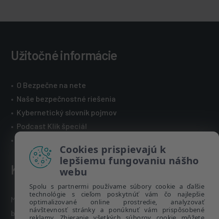
Užitočné informácie
•
O Bezpečne na nete
•
Naše bezpečnostné riešenia
•
Kybernetický slovník pojmov
•
Podcast Klik špeciál
•
Technická podpora spoločnosti ESET
Cookies prispievajú k
lepšiemu fungovaniu nášho
Kontakt
webu
Spolu s partnermi používame súbory cookie a ďalšie
technológie s cieľom poskytnúť vám čo najlepšie
Máte nezodpovedané otázky? Napíšte nám:
optimalizované online prostredie, analyzovať
návštevnosť stránky a ponúknuť vám prispôsobené
bezpecnenanete@eset.sk
reklamy. Zbieranie všetkých súborov cookie môžete