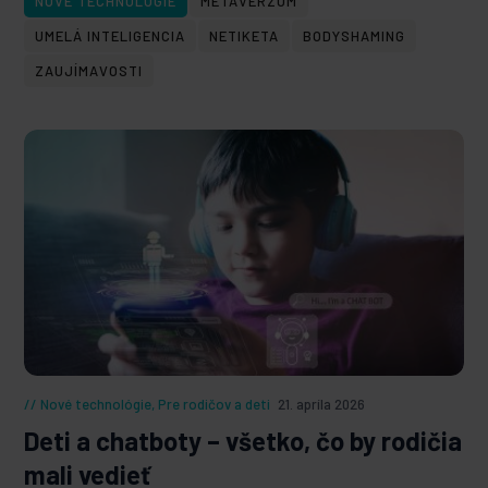
NOVÉ TECHNOLÓGIE
METAVERZUM
UMELÁ INTELIGENCIA
NETIKETA
BODYSHAMING
ZAUJÍMAVOSTI
Nové technológie
,
Pre rodičov a deti
21. apríla 2026
Deti a chatboty – všetko, čo by rodičia
mali vedieť