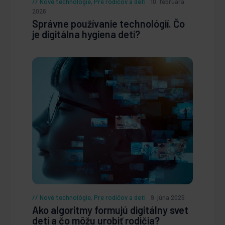
Nové technológie
,
Pre rodičov a deti
10. februára
2026
Správne používanie technológií. Čo
je digitálna hygiena detí?
Nové technológie
,
Pre rodičov a deti
9. júna 2025
Ako algoritmy formujú digitálny svet
detí a čo môžu urobiť rodičia?