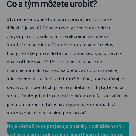
Čo s tým môžete urobiť?
Otvorene sa s dieťaťom porozprávajte o tom, aké
dôležité je vyvážiť čas strávený pred obrazovkou
zmysluplnými osobnými interakciami. Skúste sa
na situáciu pozrieť v širšom kontexte vašej rodiny.
Funguje vaše puto s dieťaťom dobre, keď spolu trávite
čas v offline svete? Pokazilo sa toto puto až
v poslednom období, keď sa dieťa začalo vo zvýšenej
miere venovať online aktivitám? Ak áno, porozprávajte
sa o svojich pocitoch priamo s dieťaťom. Pýtajte sa, čo
ho tak často privádza do online priestoru. Ak sa ukáže, že
príčinou sú zlé digitálne návyky, skúste sa dohodnúť
na spôsobe, ako sa s nimi popasovať.
Moje dieťa často prejavuje známky podráždenosti,
keď nemá prístup k svojmu smartfónu alebo inému