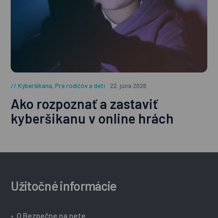
Kyberšikana
,
Pre rodičov a deti
22. júna 2026
Ako rozpoznať a zastaviť
kyberšikanu v online hrách
Užitočné informácie
•
O Bezpečne na nete