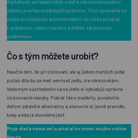
digitálnych zariadení môže viesť k nekontrolovanému
jedeniu a voľbe nezdravých pokrmov. Toto správanie sa
spája so zvýšeným príjmom kalórií, čo môže prispieť
k priberaniu, zlému tráveniu a ďalším zdravotným
problémom.
Čo s tým môžete urobiť?
Naučte deti, že pri stolovaní, ale aj jedení menších jedál
počas dňa by sa mali venovať jedlu, nie obrazovkám.
Vedomým sústredením sa na jedlo si vybudujú správne
stravovacie návyky. Pokiaľ ide o maškrty, ponúknite
deťom zdravšie alternatívy a stanovte si jasné pravidlá,
kedy a kde je dovolené jesť.
Moje dieťa nemá veľa priateľov mimo svojho online
života.