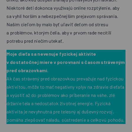
Niektoré deti dokonca využívajú online rozptýlenie, aby
sa vyhli horším a nebezpečnejším prejavom správania.
Naším cieľom by malo byť uľaviť deťom od stresu
a problémov, ktorým čelia, aby v prvom rade necítili
potrebu pred niečím utekať.
Moje dieťa sa nevenuje fyzickej aktivite
v dostatočnej miere v porovnaní s časom stráveným
pred obrazovkami.
Ak čas strávený pred obrazovkou prevažuje nad fyzickou
aktivitou, môže to mať negatívny vplyv na zdravie dieťaťa
a vyústiť až do problémov ako priberanie na váhe, zlé
držanie tela a nedostatok životnej energie. Fyzická
aktivita je nevyhnutná pre telesný aj duševný rozvoj,
pomáha zlepšovať náladu, sústredenie a celkovú pohodu.