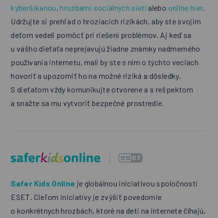
kyberšikanou
,
hrozbami sociálnych sietí
alebo
online hier
.
Udržujte si prehľad o hroziacich rizikách, aby ste svojim
deťom vedeli pomôcť pri riešení problémov. Aj keď sa
u vášho dieťaťa neprejavujú žiadne známky nadmerného
používania internetu, mali by ste s ním o týchto veciach
hovoriť a upozorniť ho na možné riziká a dôsledky.
S dieťaťom vždy komunikujte otvorene a s rešpektom
a snažte sa mu vytvoriť bezpečné prostredie.
Safer Kids Online
je globálnou iniciatívou spoločnosti
ESET. Cieľom iniciatívy je zvýšiť povedomie
o konkrétnych hrozbách, ktoré na deti na internete číhajú,