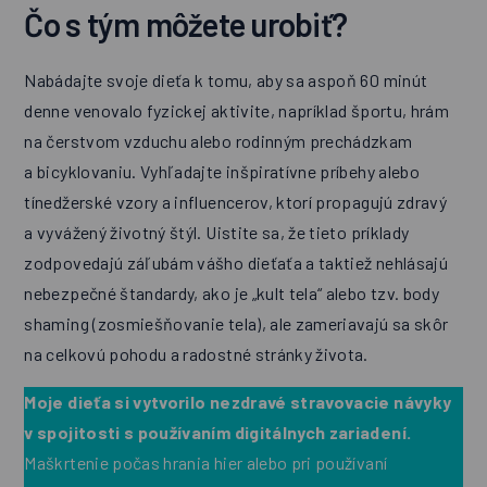
Čo s tým môžete urobiť?
Nabádajte svoje dieťa k tomu, aby sa aspoň 60 minút
denne venovalo fyzickej aktivite, napríklad športu, hrám
na čerstvom vzduchu alebo rodinným prechádzkam
a bicyklovaniu. Vyhľadajte inšpiratívne príbehy alebo
tínedžerské vzory a influencerov, ktorí propagujú zdravý
a vyvážený životný štýl. Uistite sa, že tieto príklady
zodpovedajú záľubám vášho dieťaťa a taktiež nehlásajú
nebezpečné štandardy, ako je „kult tela“ alebo tzv. body
shaming (zosmiešňovanie tela), ale zameriavajú sa skôr
na celkovú pohodu a radostné stránky života.
Moje dieťa si vytvorilo nezdravé stravovacie návyky
v spojitosti s používaním digitálnych zariadení.
Maškrtenie počas hrania hier alebo pri používaní