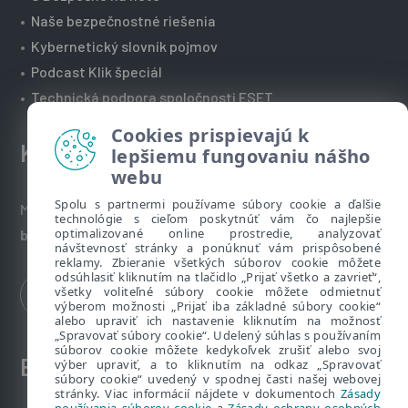
•
Naše bezpečnostné riešenia
•
Kybernetický slovník pojmov
•
Podcast Klik špeciál
•
Technická podpora spoločnosti ESET
Cookies prispievajú k
Kontakt
lepšiemu fungovaniu nášho
webu
Spolu s partnermi používame súbory cookie a ďalšie
Máte nezodpovedané otázky? Napíšte nám:
technológie s cieľom poskytnúť vám čo najlepšie
optimalizované online prostredie, analyzovať
bezpecnenanete@eset.sk
návštevnosť stránky a ponúknuť vám prispôsobené
reklamy. Zbieranie všetkých súborov cookie môžete
odsúhlasiť kliknutím na tlačidlo „Prijať všetko a zavrieť“,
všetky voliteľné súbory cookie môžete odmietnuť
výberom možnosti „Prijať iba základné súbory cookie“
alebo upraviť ich nastavenie kliknutím na možnosť
„Spravovať súbory cookie“. Udelený súhlas s používaním
súborov cookie môžete kedykoľvek zrušiť alebo svoj
ESET zákaznícka zóna
výber upraviť, a to kliknutím na odkaz „Spravovať
súbory cookie“ uvedený v spodnej časti našej webovej
stránky. Viac informácií nájdete v dokumentoch
Zásady