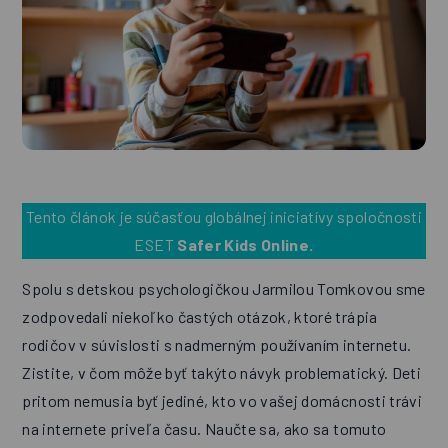
Tento článok je súčasťou globálnej iniciatívy spoločnosti
ESET
Safer Kids Online
.
Spolu s detskou psychologičkou Jarmilou Tomkovou sme
zodpovedali niekoľko častých otázok, ktoré trápia
rodičov v súvislosti s nadmerným používaním internetu.
Zistite, v čom môže byť takýto návyk problematický. Deti
pritom nemusia byť jediné, kto vo vašej domácnosti trávi
na internete priveľa času. Naučte sa, ako sa tomuto