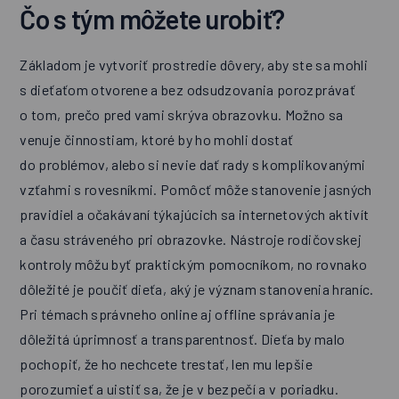
Čo s tým môžete urobiť?
Základom je vytvoriť prostredie dôvery, aby ste sa mohli
s dieťaťom otvorene a bez odsudzovania porozprávať
o tom, prečo pred vami skrýva obrazovku. Možno sa
venuje činnostiam, ktoré by ho mohli dostať
do problémov, alebo si nevie dať rady s komplikovanými
vzťahmi s rovesníkmi. Pomôcť môže stanovenie jasných
pravidiel a očakávaní týkajúcich sa internetových aktivít
a času stráveného pri obrazovke. Nástroje rodičovskej
kontroly môžu byť praktickým pomocníkom, no rovnako
dôležité je poučiť dieťa, aký je význam stanovenia hraníc.
Pri témach správneho online aj offline správania je
dôležitá úprimnosť a transparentnosť. Dieťa by malo
pochopiť, že ho nechcete trestať, len mu lepšie
porozumieť a uistiť sa, že je v bezpečí a v poriadku.