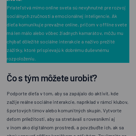
Priateľstvá mimo online sveta sú nevyhnutné pre rozvoj
sociálnych zručností a emocionálnej inteligencie. Ak
dieťa komunikuje prevažne online, pričom v offline svete
má len málo alebo vôbec žiadnych kamarátov, môžu mu
chýbať dôležité sociálne interakcie a naživo prežité
zážitky, ktoré prispievajú k dobrému duševnému
rozpoloženiu.
Čo s tým môžete urobiť?
Podporte dieťa v tom, aby sa zapájalo do aktivít, kde
zažije reálne sociálne interakcie, napríklad v rámci klubov,
športových tímov alebo komunitných skupín. Vytvorte
deťom príležitosti, aby sa stretávali s rovesníkmi aj
v inom ako digitálnom prostredí, a povzbuďte ich, ak sa
chcú venovať offline koníčkom a záľubám. Zaujímajte sa,