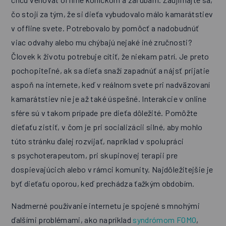
čo stojí za tým, že si dieťa vybudovalo málo kamarátstiev
v offline svete. Potrebovalo by pomôcť a nadobudnúť
viac odvahy alebo mu chýbajú nejaké iné zručnosti?
Človek k životu potrebuje cítiť, že niekam patrí. Je preto
pochopiteľné, ak sa dieťa snaží zapadnúť a nájsť prijatie
aspoň na internete, keď v reálnom svete pri nadväzovaní
kamarátstiev nie je až také úspešné. Interakcie v online
sfére sú v takom prípade pre dieťa dôležité. Pomôžte
dieťaťu zistiť, v čom je pri socializácii silné, aby mohlo
túto stránku ďalej rozvíjať, napríklad v spolupráci
s psychoterapeutom, pri skupinovej terapii pre
dospievajúcich alebo v rámci komunity. Najdôležitejšie je
byť dieťaťu oporou, keď prechádza ťažkým obdobím.
Nadmerné používanie internetu je spojené s mnohými
ďalšími problémami, ako napríklad
syndrómom FOMO
,