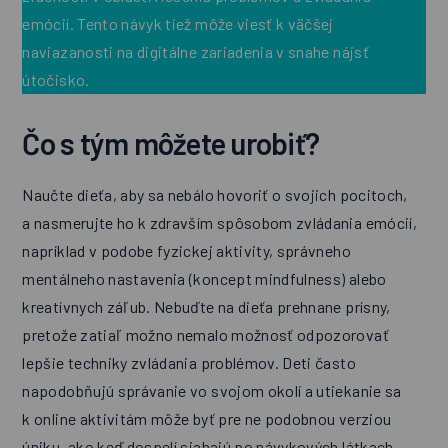
emócií. Tento návyk tiež môže viesť k väčšej
naviazanosti na digitálne zariadenia v snahe nájsť
útočisko.
Čo s tým môžete urobiť?
Naučte dieťa, aby sa nebálo hovoriť o svojich pocitoch,
a nasmerujte ho k zdravším spôsobom zvládania emócií,
napríklad v podobe fyzickej aktivity, správneho
mentálneho nastavenia (koncept mindfulness) alebo
kreatívnych záľub. Nebuďte na dieťa prehnane prísny,
pretože zatiaľ možno nemalo možnosť odpozorovať
lepšie techniky zvládania problémov. Deti často
napodobňujú správanie vo svojom okolí a utiekanie sa
k online aktivitám môže byť pre ne podobnou verziou
úniku, ako keď dospelí siahajú po návykových látkach.