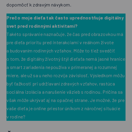
dopomôcť k zdravým návykom.
Prečo moje dieťa tak často uprednostňuje digitálny
svet pred rodinnými aktivitami?
Takéto správanie naznačuje, že čas pred obrazovkou má
pre dieťa prioritu pred interakciami v reálnom živote
a budovaním rodinných vzťahov. Môže to tiež svedčiť
o tom, že digitálny životný štýl dieťaťa nemá jasné hranice
a smart zariadenia nepoužíva v primeranej a rozumnej
miere, ale už sa u neho rozvíja závislosť. Výsledkom môžu
byť ťažkosti pri udržiavaní zdravých vzťahov, rastúca
sociálna izolácia a narušenie väzieb s rodinou. Príčina sa
však môže ukrývať aj na opačnej strane. Je možné, že pre
vaše dieťa je online priestor únikom z náročnej situácie
v rodine?