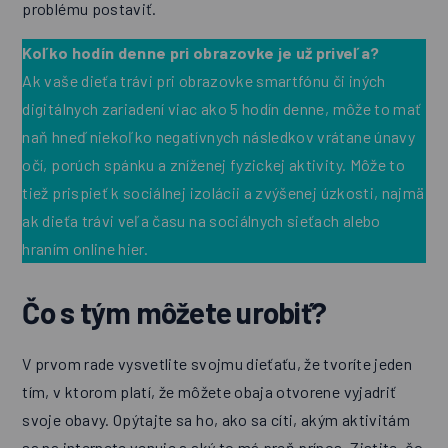
problému postaviť.
Koľko hodín denne pri obrazovke je už priveľa?
Ak vaše dieťa trávi pri obrazovke smartfónu či iných
digitálnych zariadení viac ako 5 hodín denne, môže to mať
naň hneď niekoľko negatívnych následkov vrátane únavy
očí, porúch spánku a zníženej fyzickej aktivity. Môže to
tiež prispieť k sociálnej izolácii a zvýšenej úzkosti, najmä
ak dieťa trávi veľa času na sociálnych sieťach alebo
hraním online hier.
Čo s tým môžete urobiť?
V prvom rade vysvetlite svojmu dieťaťu, že tvoríte jeden
tím, v ktorom platí, že môžete obaja otvorene vyjadriť
svoje obavy. Opýtajte sa ho, ako sa cíti, akým aktivitám
sa na internete venuje a aký to má preň prínos. Zistite, čo