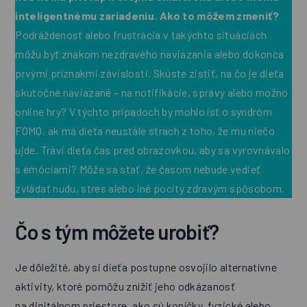
inteligentnému zariadeniu. Ako to môžem zmeniť?
Podráždenosť alebo frustrácia v takýchto situáciách
môžu byť znakom nezdravého naviazania alebo dokonca
prvými príznakmi závislosti. Skúste zistiť, na čo je dieťa
skutočne naviazané – na notifikácie, správy alebo možno
online hry? V týchto prípadoch by mohlo ísť o syndróm
FOMO
, ak má dieťa neustále strach z toho, že mu niečo
ujde. Trávi dieťa čas pred obrazovkou, aby sa vyrovnávalo
s emóciami? Môže sa stať, že časom nebude vedieť
zvládať nudu, stres alebo iné pocity zdravým spôsobom.
Čo s tým môžete urobiť?
Je dôležité, aby si dieťa postupne osvojilo alternatívne
aktivity, ktoré pomôžu znížiť jeho odkázanosť
na digitálnom priestore, ako sú koníčky, fyzické alebo