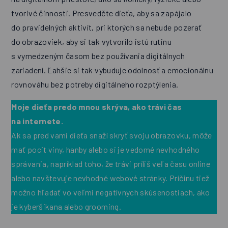
tvorivé činnosti. Presvedčte dieťa, aby sa zapájalo
do pravidelných aktivít, pri ktorých sa nebude pozerať
do obrazoviek, aby si tak vytvorilo istú rutinu
s vymedzeným časom bez používania digitálnych
zariadení. Ľahšie si tak vybuduje odolnosť a emocionálnu
rovnováhu bez potreby digitálneho rozptýlenia.
Moje dieťa predo mnou skrýva, ako trávi čas
na internete.
Ak sa pred vami dieťa snaží skryť svoju obrazovku, môže
mať pocit viny, hanby alebo si je vedomé nevhodného
správania, napríklad toho, že trávi príliš veľa času online
alebo navštevuje nevhodné webové stránky. Príčinu tiež
možno hľadať vo veľmi negatívnych skúsenostiach, ako
je kyberšikana alebo grooming.