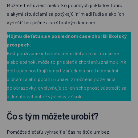
Môžete tiež uviesť niekoľko poučných príkladov toho,
s akými situáciami sa potýkajú iní mladí ľudia a ako ich
vyriešiť bezpečne a so šťastným koncom.
Môjmu dieťaťu sa v poslednom čase zhoršil školský
prospech.
Keď používanie internetu berie dieťaťu čas na učenie
alebo spánok, môže to prispieť k zhoršeniu známok. Ak
deti uprednostňujú smart zariadenia pred domácimi
úlohami alebo pociťujú únavu z nočného pozerania
do obrazovky, ovplyvňuje to ich schopnosť sústrediť sa
a dosahovať dobré výsledky v škole.
Čo s tým môžete urobiť?
Pomôžte dieťaťu vyhradiť si čas na štúdium bez