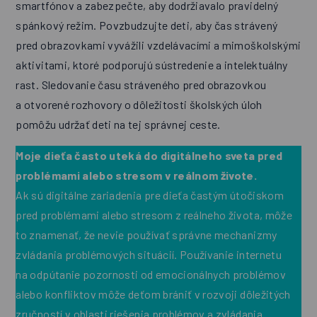
smartfónov a zabezpečte, aby dodržiavalo pravidelný
spánkový režim. Povzbudzujte deti, aby čas strávený
pred obrazovkami vyvážili vzdelávacími a mimoškolskými
aktivitami, ktoré podporujú sústredenie a intelektuálny
rast. Sledovanie času stráveného pred obrazovkou
a otvorené rozhovory o dôležitosti školských úloh
pomôžu udržať deti na tej správnej ceste.
Moje dieťa často uteká do digitálneho sveta pred
problémami alebo stresom v reálnom živote.
Ak sú digitálne zariadenia pre dieťa častým útočiskom
pred problémami alebo stresom z reálneho života, môže
to znamenať, že nevie používať správne mechanizmy
zvládania problémových situácií. Používanie internetu
na odpútanie pozornosti od emocionálnych problémov
alebo konfliktov môže deťom brániť v rozvoji dôležitých
zručností v oblasti riešenia problémov a zvládania