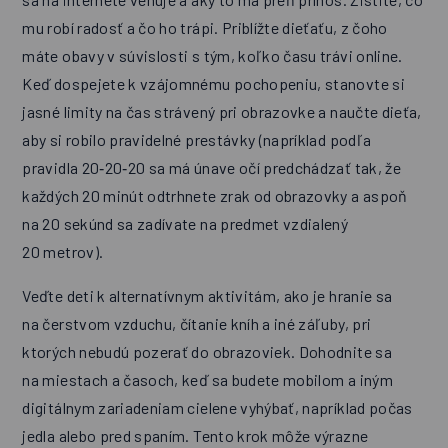
mu robí radosť a čo ho trápi. Priblížte dieťaťu, z čoho
máte obavy v súvislosti s tým, koľko času trávi online.
Keď dospejete k vzájomnému pochopeniu, stanovte si
jasné limity na čas strávený pri obrazovke a naučte dieťa,
aby si robilo pravidelné prestávky (napríklad podľa
pravidla 20‑20‑20 sa má únave očí predchádzať tak, že
každých 20 minút odtrhnete zrak od obrazovky a aspoň
na 20 sekúnd sa zadívate na predmet vzdialený
20 metrov).
Veďte deti k alternatívnym aktivitám, ako je hranie sa
na čerstvom vzduchu, čítanie kníh a iné záľuby, pri
ktorých nebudú pozerať do obrazoviek. Dohodnite sa
na miestach a časoch, keď sa budete mobilom a iným
digitálnym zariadeniam cielene vyhýbať, napríklad počas
jedla alebo pred spaním. Tento krok môže výrazne