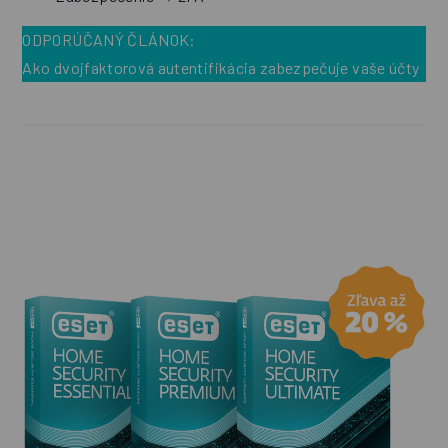
ODPORÚČANÝ ČLÁNOK:
Ako dvojfaktorová autentifikácia zabezpečuje vaše účty