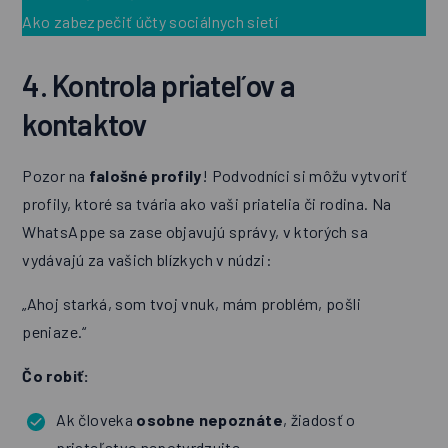
Ako zabezpečiť účty sociálnych sietí
4. Kontrola priateľov a
kontaktov
Pozor na
falošné profily
! Podvodníci si môžu vytvoriť
profily, ktoré sa tvária ako vaši priatelia či rodina. Na
WhatsAppe sa zase objavujú správy, v ktorých sa
vydávajú za vašich blízkych v núdzi:
„Ahoj starká, som tvoj vnuk, mám problém, pošli
peniaze.“
Čo robiť:
Ak človeka
osobne nepoznáte
, žiadosť o
priateľstvo nepotvrdzujte.