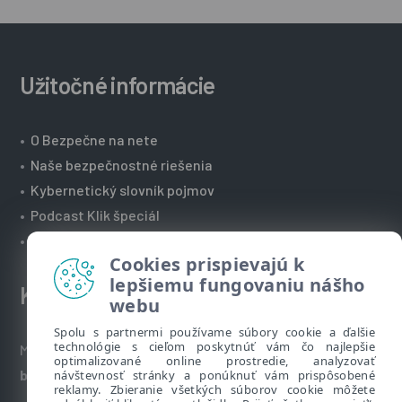
Užitočné informácie
•
O Bezpečne na nete
•
Naše bezpečnostné riešenia
•
Kybernetický slovník pojmov
•
Podcast Klik špeciál
•
Technická podpora spoločnosti ESET
Cookies prispievajú k
lepšiemu fungovaniu nášho
Kontakt
webu
Spolu s partnermi používame súbory cookie a ďalšie
technológie s cieľom poskytnúť vám čo najlepšie
Máte nezodpovedané otázky? Napíšte nám:
optimalizované online prostredie, analyzovať
bezpecnenanete@eset.sk
návštevnosť stránky a ponúknuť vám prispôsobené
reklamy. Zbieranie všetkých súborov cookie môžete