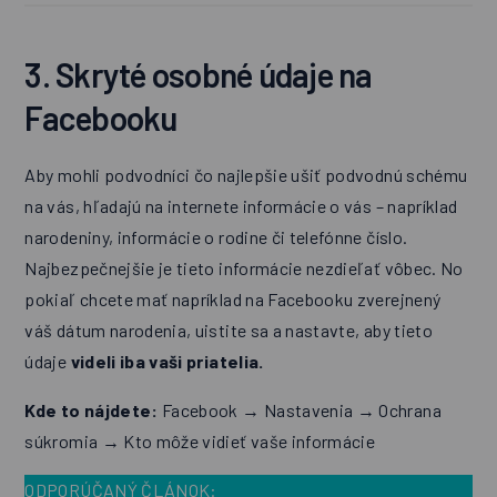
3. Skryté osobné údaje na
Facebooku
Aby mohli podvodníci čo najlepšie ušiť podvodnú schému
na vás, hľadajú na internete informácie o vás – napríklad
narodeniny, informácie o rodine či telefónne číslo.
Najbezpečnejšie je tieto informácie nezdieľať vôbec. No
pokiaľ chcete mať napríklad na Facebooku zverejnený
váš dátum narodenia, uistite sa a nastavte, aby tieto
údaje
videli iba vaši priatelia.
Kde to nájdete:
Facebook → Nastavenia → Ochrana
súkromia → Kto môže vidieť vaše informácie
ODPORÚČANÝ ČLÁNOK: