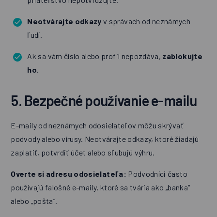
Neotvárajte odkazy
v správach od neznámych
ľudí.
Ak sa vám číslo alebo profil nepozdáva,
zablokujte
ho
.
5. Bezpečné používanie e-mailu
E-maily od neznámych odosielateľov môžu skrývať
podvody alebo vírusy. Neotvárajte odkazy, ktoré žiadajú
zaplatiť, potvrdiť účet alebo sľubujú výhru.
Overte si adresu odosielateľa:
Podvodníci často
používajú falošné e-maily, ktoré sa tvária ako „banka“
alebo „pošta“.