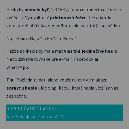
Heslo by
nemalo byť
„123456“, dátum narodenia ani meno
vnúčaťa. Vymyslite si
prístupovú frázu.
Ide o krátku
vetu, ktorú si ľahko zapamätáte, ale ostatní ju neuhádnu.
Napríklad: „MojaMačkaMáTriRoky!“
Každá aplikácia by mala mať
vlastné jedinečné heslo.
Nepoužívajte rovnaké pre e-mail, Facebook aj
WhatsApp.
Tip:
Požiadajte deti alebo vnúčatá, aby vám ukázali
správcu hesiel.
Ide o aplikáciu, ktorá heslá uloží za vás
bezpečne.
ODPORÚČANÝ ČLÁNOK:
Ako funguje správca hesiel?