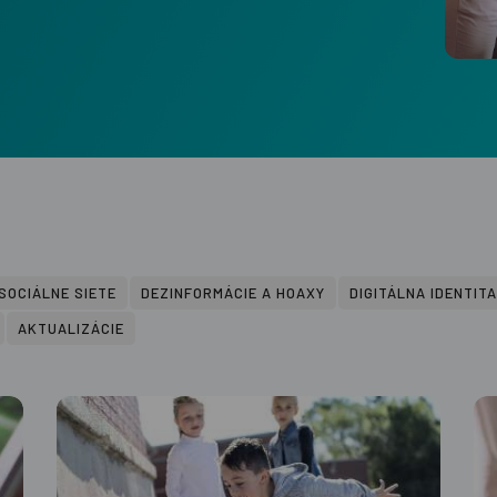
SOCIÁLNE SIETE
DEZINFORMÁCIE A HOAXY
DIGITÁLNA IDENTITA
AKTUALIZÁCIE
er nášho
te najnovšie
Túto stránku chráni reCAPTCHA, platia
é rady a tipy.
podmienky
spoločnosti Google.
Súhlasím s prihláse
ďalších marketingový