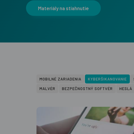
Materiály na stiahnutie
MOBILNÉ ZARIADENIA
KYBERŠIKANOVANIE
MALVÉR
BEZPEČNOSTNÝ SOFTVÉR
HESLÁ
Prihláste sa na odb
newslettra a získaj
informácie, praktick