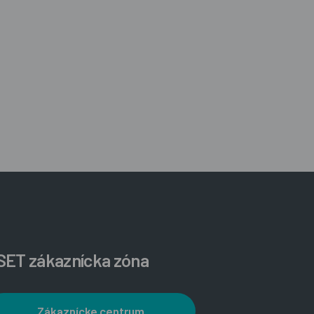
SET zákaznícka zóna
Zákaznícke centrum