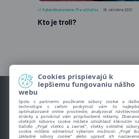
Kyberšikanovanie
,
Pre učiteľov
18. októbra 2021
Kto je troll?
Cookies prispievajú k
lepšiemu fungovaniu nášho
webu
Spolu s partnermi používame súbory cookie a ďalši
technológie s cieľom poskytnúť vám čo najlepši
optimalizované online prostredie, analyzovať návštevnos
Užitočné informácie
stránky a ponúknuť vám prispôsobené reklamy. Zbierani
všetkých súborov cookie môžete odsúhlasiť kliknutím n
tlačidlo „Prijať všetko a zavrieť“, všetky voliteľné súbor
cookie môžete odmietnuť výberom možnosti „Prijať ib
•
O Bezpečne na nete
základné súbory cookie“ alebo upraviť ich nastaveni