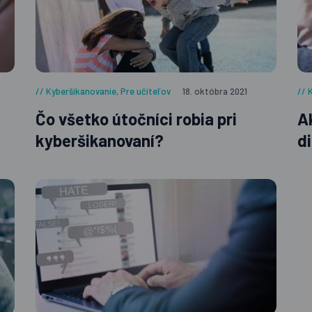
prostredníctvom email
spracúvaní osobných úd
stránke venovanej
Oc
Kyberšikanovanie
,
Pre učiteľov
18. októbra 2021
Čo všetko útočníci robia pri
A
kyberšikanovaní?
d