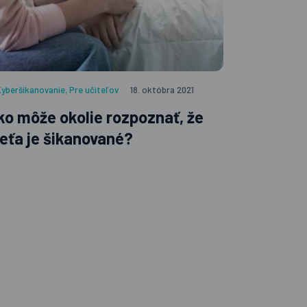
u. Viac informácií o
ajov je k dispozícii na
hrane súkromia
.
Kyberšikanovanie
,
Pre učiteľov
18. októbra 2021
ko môže okolie rozpoznať, že
ieťa je šikanované?