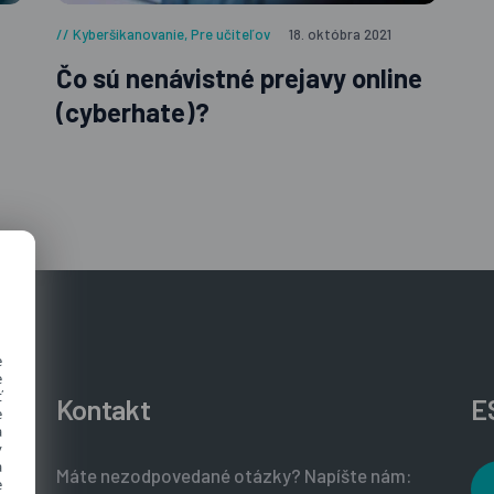
Kyberšikanovanie
,
Pre učiteľov
18. októbra 2021
Čo sú nenávistné prejavy online
(cyberhate)?
e
e
ť
Kontakt
E
e
a
y
a
Máte nezodpovedané otázky? Napíšte nám:
e