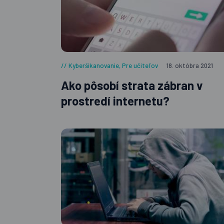
Kyberšikanovanie
,
Pre učiteľov
18. októbra 2021
Ako pôsobí strata zábran v
prostredí internetu?