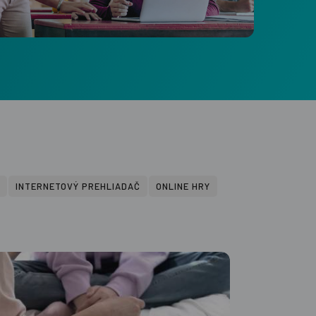
Už som prihlásený
INTERNETOVÝ PREHLIADAČ
ONLINE HRY
Pravidlá ochrany súkromia
a
Zmluvné
ním na odber newslettera a
ch materiálov