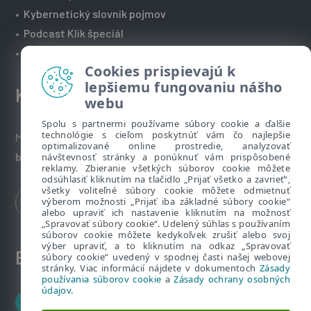
•
Kybernetický slovník pojmov
•
Podcast Klik špeciál
•
Technická podpora spoločnosti ESET
Cookies prispievajú k
lepšiemu fungovaniu nášho
Kontakt
webu
Spolu s partnermi používame súbory cookie a ďalšie
technológie s cieľom poskytnúť vám čo najlepšie
Máte nezodpovedané otázky? Napíšte nám:
optimalizované online prostredie, analyzovať
bezpecnenanete@eset.sk
návštevnosť stránky a ponúknuť vám prispôsobené
reklamy. Zbieranie všetkých súborov cookie môžete
odsúhlasiť kliknutím na tlačidlo „Prijať všetko a zavrieť“,
všetky voliteľné súbory cookie môžete odmietnuť
výberom možnosti „Prijať iba základné súbory cookie“
alebo upraviť ich nastavenie kliknutím na možnosť
„Spravovať súbory cookie“. Udelený súhlas s používaním
súborov cookie môžete kedykoľvek zrušiť alebo svoj
výber upraviť, a to kliknutím na odkaz „Spravovať
ESET zákaznícka zóna
súbory cookie“ uvedený v spodnej časti našej webovej
stránky. Viac informácií nájdete v dokumentoch
Zásady
používania súborov cookie
a
Zásady ochrany osobných
údajov
.
Zákaznícke centrum