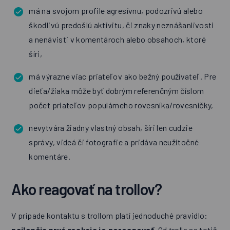
má na svojom profile agresívnu, podozrivú alebo
škodlivú predošlú aktivitu, či znaky neznášanlivosti
a nenávisti v komentároch alebo obsahoch, ktoré
šíri,
má výrazne viac priateľov ako bežný používateľ. Pre
dieťa/žiaka môže byť dobrým referenčným číslom
počet priateľov populárneho rovesníka/rovesníčky,
nevytvára žiadny vlastný obsah, šíri len cudzie
správy, videá či fotografie a pridáva neužitočné
komentáre.
Ako reagovať na trollov?
V prípade kontaktu s trollom platí jednoduché pravidlo:
najlepšia prvá reakcia je nereagovať.
Od trolla sa totiž