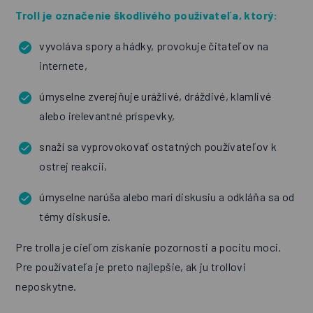
Troll je označenie škodlivého používateľa, ktorý:
vyvoláva spory a hádky, provokuje čitateľov na
internete,
úmyselne zverejňuje urážlivé, dráždivé, klamlivé
alebo irelevantné príspevky,
snaží sa vyprovokovať ostatných používateľov k
ostrej reakcii,
úmyselne narúša alebo marí diskusiu a odkláňa sa od
témy diskusie.
Pre trolla je cieľom získanie pozornosti a pocitu moci.
Pre používateľa je preto najlepšie, ak ju trollovi
neposkytne.