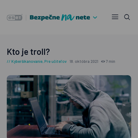
Kto je troll?
Kyberšikanovanie
,
Pre učiteľov
18. októbra 2021
7 min