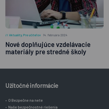
Aktuality
,
Pre učiteľov
14. februára 2024
Nové doplňujúce vzdelávacie
materiály pre stredné školy
Užitočné informácie
•
O Bezpečne na nete
•
Naše bezpečnostné riešenia