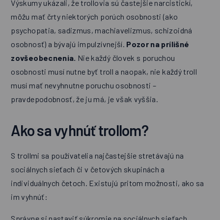
Výskumy ukázali, že trollovia sú častejšie narcistickí,
môžu mať črty niektorých porúch osobnosti (ako
psychopatia, sadizmus, machiavelizmus, schizoidná
osobnosť) a bývajú impulzívnejší.
Pozor na prílišné
zovšeobecnenia.
Nie každý človek s poruchou
osobnosti musí nutne byť troll a naopak, nie každý troll
musí mať nevyhnutne poruchu osobnosti –
pravdepodobnosť, že ju má, je však vyššia.
Ako sa vyhnúť trollom?
S trollmi sa používatelia najčastejšie stretávajú na
sociálnych sieťach či v četových skupinách a
individuálnych četoch. Existujú pritom možnosti, ako sa
im vyhnúť:
Správne si nastaviť súkromie na sociálnych sieťach.