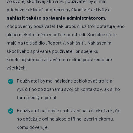
vo svojej škodlivej aktivite, používateľ by si mal
priebežne ukladať printscreeny škodlivej aktivity a
nahlásiť takéto správanie administrátorom.
Zodpovedný používateľ tak urobí, či už troll obťažuje jeho
alebo niekoho iného v online prostredí. Sociálne siete
majú na to tlačidlo „Report“/„Nahlásiť“. Nahlásením
škodlivého správania používateľ prispeje ku
korektnejšiemu a zdravšiemu online prostrediu pre
všetkých.
Používateľ by mal následne zablokovať trolla a
vylúčiť ho zo zoznamu svojich kontaktov, ak si ho
tam predtým pridal
Používateľ najlepšie urobí, keď sa s čímkoľvek, čo
ho obťažuje online alebo offline, zverí niekomu,
komu dôveruje.