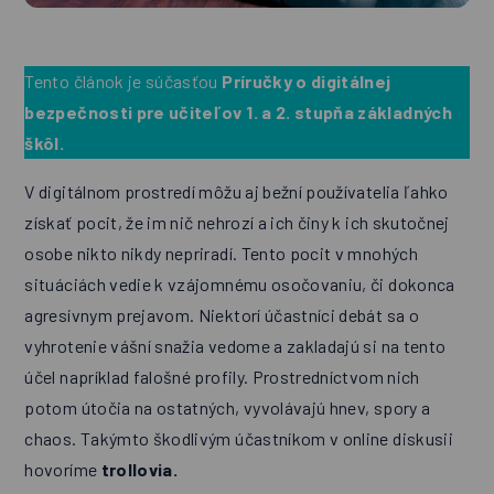
Tento článok je súčasťou
Príručky o digitálnej
bezpečnosti pre učiteľov 1. a 2. stupňa základných
škôl.
V digitálnom prostredí môžu aj bežní používatelia ľahko
získať pocit, že im nič nehrozí a ich činy k ich skutočnej
osobe nikto nikdy nepriradí. Tento pocit v mnohých
situáciách vedie k vzájomnému osočovaniu, či dokonca
agresívnym prejavom. Niektorí účastníci debát sa o
vyhrotenie vášní snažia vedome a zakladajú si na tento
účel napríklad falošné profily. Prostredníctvom nich
potom útočia na ostatných, vyvolávajú hnev, spory a
chaos. Takýmto škodlivým účastníkom v online diskusii
hovoríme
trollovia.