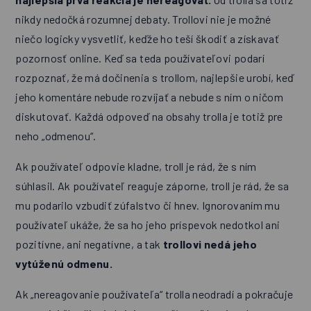
nikdy nedočká rozumnej debaty. Trollovi nie je možné
niečo logicky vysvetliť, keďže ho teší škodiť a získavať
pozornosť online. Keď sa teda používateľovi podarí
rozpoznať, že má dočinenia s trollom, najlepšie urobí, keď
jeho komentáre nebude rozvíjať a nebude s ním o ničom
diskutovať. Každá odpoveď na obsahy trolla je totiž pre
neho „odmenou“.
Ak používateľ odpovie kladne, troll je rád, že s ním
súhlasil. Ak používateľ reaguje záporne, troll je rád, že sa
mu podarilo vzbudiť zúfalstvo či hnev. Ignorovaním mu
používateľ ukáže, že sa ho jeho príspevok nedotkol ani
pozitívne, ani negatívne, a tak
trollovi nedá jeho
vytúženú odmenu.
Ak „nereagovanie používateľa“ trolla neodradí a pokračuje