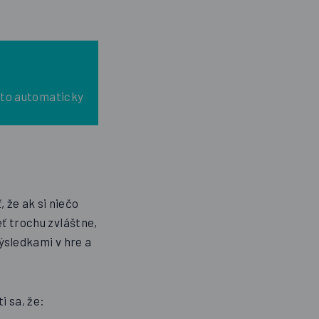
e to automaticky
že ak si niečo
eť trochu zvláštne,
výsledkami v hre a
sti sa, že: