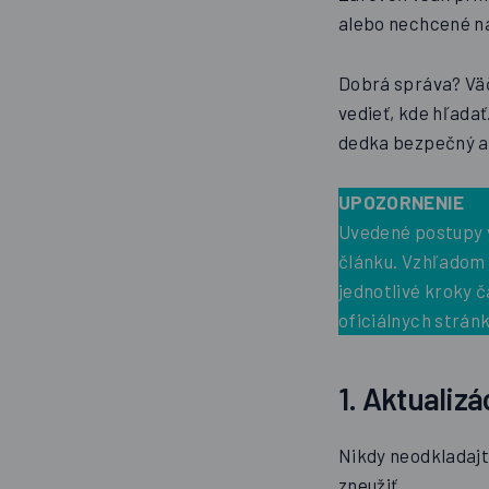
alebo nechcené n
Dobrá správa? Väč
vedieť, kde hľadať
dedka bezpečný a 
UPOZORNENIE
Uvedené postupy v
článku. Vzhľadom 
jednotlivé kroky 
oficiálnych strán
1. Aktualiz
Nikdy neodkladajt
zneužiť.