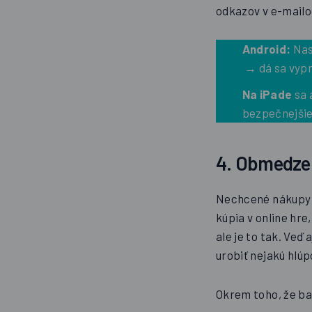
odkazov v e-mailo
Android:
Nas
→ dá sa vypn
Na iPade
sa 
bezpečnejšie
4. Obmedzen
Nechcené nákupy s
kúpia v online hre
ale je to tak. Veď
urobiť nejakú hlúp
Okrem toho, že ba