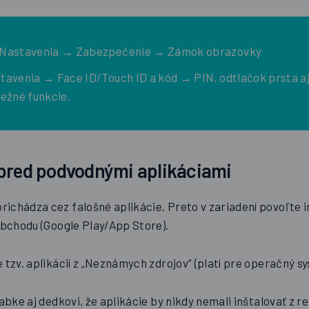
Nastavenia → Zabezpečenie → Zámok obrazovky
avenia → Face ID/Touch ID a kód → PIN, odtlačok prsta a
bežné funkcie.
pred podvodnými aplikáciami
chádza cez falošné aplikácie. Preto v zariadení povoľte in
obchodu (Google Play/App Store).
 tzv. aplikácií z „Neznámych zdrojov“ (platí pre operačný s
babke aj dedkovi, že aplikácie by nikdy nemali inštalovať z r