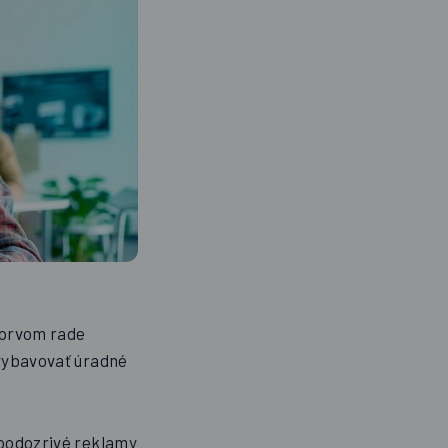
v prvom rade
 vybavovať úradné
 podozrivé reklamy