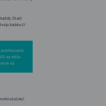
každý. Stačí
 tvoju babku či
 publikovania
iOS sa môžu
mácie na
mohli útočníci