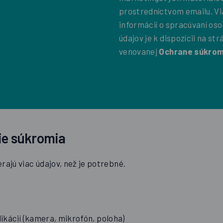
prostredníctvom emailu. Vi
informácií o spracúvaní os
údajov je k dispozícii na st
venovanej
Ochrane súkrom
ie súkromia
rajú viac údajov, než je potrebné.
ikácií (kamera, mikrofón, poloha)