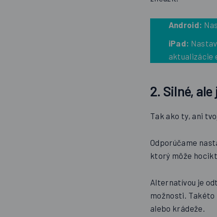
Android:
Nas
iPad:
Nastav
aktualizácie 
2. Silné, a
Tak ako ty, ani t
Odporúčame nastav
ktorý môže hocikt
Alternatívou je od
možnosti. Takéto 
alebo krádeže.