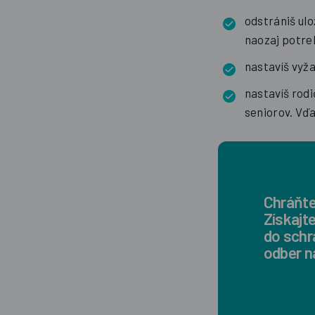
odstrániš ulo
naozaj potreb
nastavíš vyž
nastavíš rodi
seniorov. Vď
Chráňte
Získajt
do schr
odber n