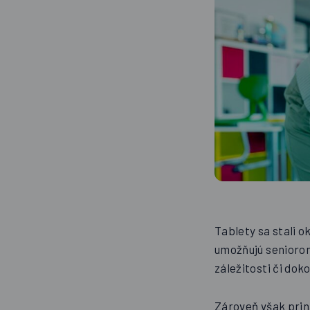
Tablety sa stali 
umožňujú seniorom
záležitosti či do
Zároveň však prin