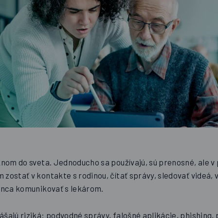
oknom do sveta. Jednoducho sa používajú, sú prenosné, ale 
 zostať v kontakte s rodinou, čítať správy, sledovať videá,
konca komunikovať s lekárom.
ášajú riziká: podvodné správy, falošné aplikácie, phishing,