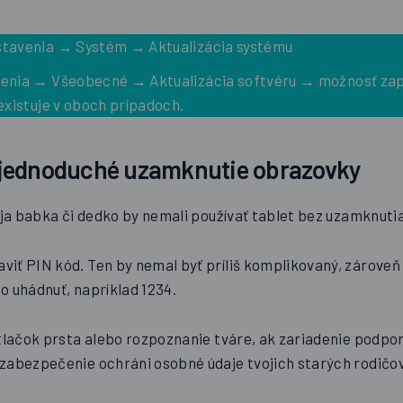
tavenia → Systém → Aktualizácia systému
enia → Všeobecné → Aktualizácia softvéru → možnosť za
existuje v oboch prípadoch.
le jednoduché uzamknutie obrazovky
voja babka či dedko by nemali používať tablet bez uzamknuti
iť PIN kód. Ten by nemal byť príliš komplikovaný, zároveň 
o uhádnuť, napríklad 1234.
tlačok prsta alebo rozpoznanie tváre, ak zariadenie podpor
zabezpečenie ochráni osobné údaje tvojich starých rodičov