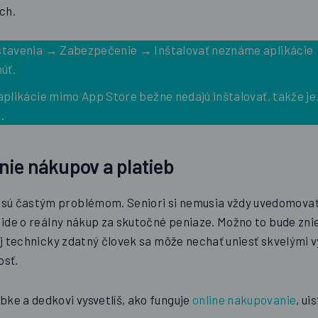
ch.
tavenia → Zabezpečenie → Inštalovať neznáme aplikácie
úť.
aplikácie mimo App Store bežne nedajú inštalovať, takže j
.
ie nákupov a platieb
ú častým problémom. Seniori si nemusia vždy uvedomovať, 
, ide o reálny nákup za skutočné peniaze. Možno to bude zni
 aj technicky zdatný človek sa môže nechať uniesť skvelými 
osť.
bke a dedkovi vysvetlíš, ako funguje
online nakupovanie
, ui