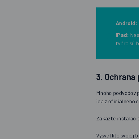
Android:
iPad:
Nast
tváre sú 
3. Ochrana 
Mnoho podvodov pri
iba z oficiálneho 
Zakážte inštalácie
Vysvetlite svojej 