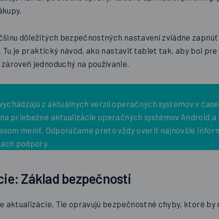
ákupy.
šinu dôležitých bezpečnostných nastavení zvládne zapnúť 
. Tu je praktický návod, ako nastaviť tablet tak, aby bol pre
zároveň jednoduchý na používanie.
ychádzajú z aktuálnych verzií operačných systémov v čase
na priebežné aktualizácie operačných systémov Android a 
časom meniť. Odporúčame preto vždy overiť najnovšie infor
kach podpory.
ácie: Základ bezpečnosti
e aktualizácie. Tie opravujú bezpečnostné chyby, ktoré by 