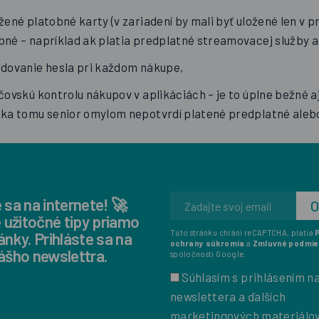
žené platobné karty (v zariadení by mali byť uložené len v pr
né – napríklad ak platia predplatné streamovacej služby a 
adovanie hesla pri každom nákupe,
čovskú kontrolu nákupov v aplikáciách – je to úplne bežné a
aka tomu senior omylom nepotvrdí platené predplatné aleb
 sa na internete! 🚀
e užitočné tipy priamo
Túto stránku chráni reCAPTCHA, platia
ánky. Prihláste sa na
ochrany súkromia
a
Zmluvné podmie
ášho newslettra.
spoločnosti Google.
Súhlasím s prihlásením n
newslettera a ďalších
marketingových materiálo