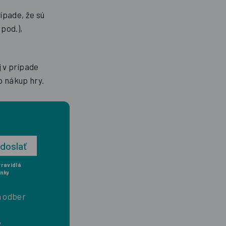
ípade, že sú
pod.),
j v prípade
o nákup hry.
Pravidlá
nky
a odber
v