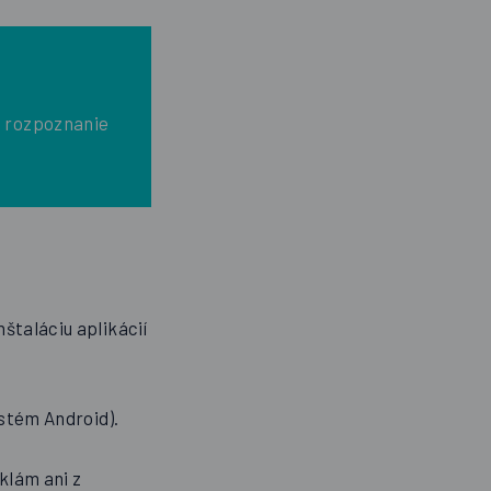
j rozpoznanie
štaláciu aplikácií
ystém Android).
eklám ani z