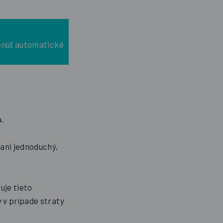
pnúť automatické
a.
ani jednoduchý,
uje tieto
 v prípade straty