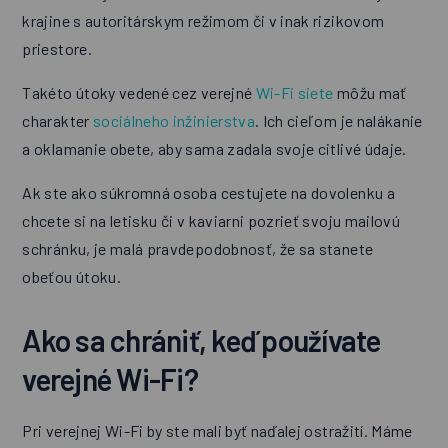
krajine s autoritárskym režimom či v inak rizikovom
priestore.
Takéto útoky vedené cez verejné
Wi-Fi siete
môžu mať
charakter
sociálneho inžinierstva
. Ich cieľom je nalákanie
a oklamanie obete, aby sama zadala svoje citlivé údaje.
Ak ste ako súkromná osoba cestujete na dovolenku a
chcete si na letisku či v kaviarni pozrieť svoju mailovú
schránku, je malá pravdepodobnosť, že sa stanete
obeťou útoku.
Ako sa chrániť, keď používate
verejné Wi-Fi?
Pri verejnej Wi-Fi by ste mali byť naďalej ostražití. Máme