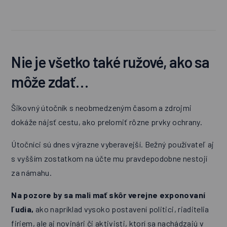
Nie je všetko také ružové, ako sa
môže zdať…
Šikovný útočník s neobmedzeným časom a zdrojmi
dokáže nájsť cestu, ako prelomiť rôzne prvky ochrany.
Útočníci sú dnes výrazne vyberavejší. Bežný používateľ aj
s vyšším zostatkom na účte mu pravdepodobne nestojí
za námahu.
Na pozore by sa mali mať skôr verejne exponovaní
ľudia,
ako napríklad vysoko postavení politici, riaditelia
firiem, ale aj novinári či aktivisti, ktorí sa nachádzajú v