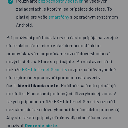
Používajte
bezpečnostný softvér
na všetkých
zariadeniach, s ktorými sa pripájate do siete. To
platí aj pre vaše
smartfóny
s operačným systémom
Android.
Pri používaní počítača, ktorý sa často pripája na verejné
siete alebo siete mimo vašej domácnosti alebo
pracoviska, vám odporúčame overiť dôveryhodnosť
nových sietí, na ktoré sa pripájate. Po nastavení sietí
dokáže
ESET Internet Security
rozpoznať dôveryhodné
siete (domáce/pracovné) pomocou nastavení v
časti
Identifikácia siete
. Počítače sa často pripájajú
do sietí s IP adresami podobnými dôveryhodnej zóne. V
takých prípadoch môže ESET Internet Security označiť
neznámu sieť ako dôveryhodnú (domácu alebo pracovnú).
Aby ste takéto prípady eliminovali, odporúčame vám
používať
Overenie siete
.