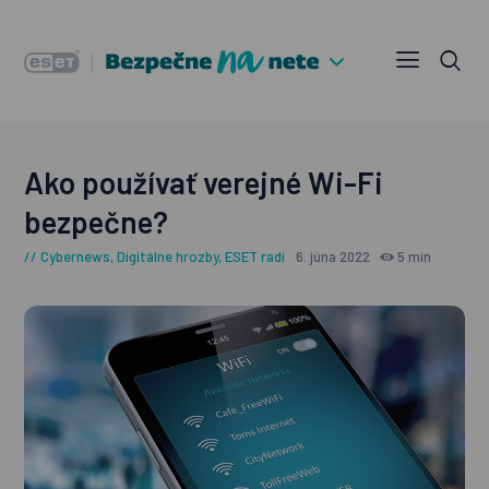
Ako používať verejné Wi-Fi
bezpečne?
Cybernews
,
Digitálne hrozby
,
ESET radí
6. júna 2022
5 min