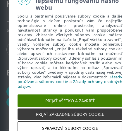
lepšiemu fungovaniu nášho
Kontakt
webu
Spolu s partnermi používame súbory cookie a ďalšie
technológie s cieľom poskytnúť vám čo najlepšie
Máte nezodpovedané otázky? Napíšte nám:
optimalizované online prostredie, analyzovať
bezpecnenanete@eset.sk
návštevnosť stránky a ponúknuť vám prispôsobené
reklamy. Zbieranie všetkých súborov cookie môžete
odsúhlasiť kliknutím na tlačidlo „Prijať všetko a zavrieť“,
všetky voliteľné súbory cookie môžete odmietnuť
výberom možnosti „Prijať iba základné súbory cookie“
alebo upraviť ich nastavenie kliknutím na možnosť
„Spravovať súbory cookie“. Udelený súhlas s používaním
súborov cookie môžete kedykoľvek zrušiť alebo svoj
výber upraviť, a to kliknutím na odkaz „Spravovať
ESET zákaznícka zóna
súbory cookie“ uvedený v spodnej časti našej webovej
stránky. Viac informácií nájdete v dokumentoch
Zásady
používania súborov cookie
a
Zásady ochrany osobných
údajov
.
Zákaznícke centrum
PRIJAŤ VŠETKO A ZAVRIEŤ
ESET HOME
PRIJAŤ ZÁKLADNÉ SÚBORY COOKIE
SPRAVOVAŤ SÚBORY COOKIE