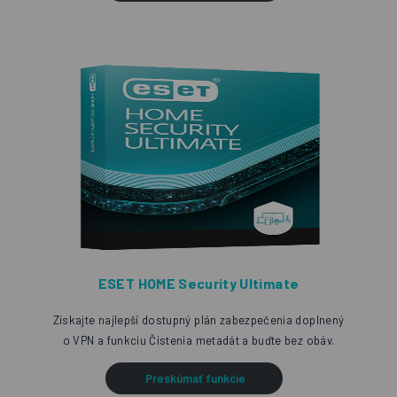
ESET HOME Security Ultimate
Získajte najlepší dostupný plán zabezpečenia doplnený
o VPN a funkciu Čistenia metadát a buďte bez obáv.
Preskúmať funkcie