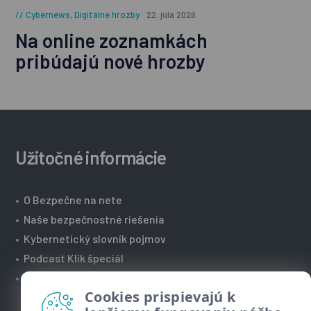
Cybernews
,
Digitálne hrozby
22. júla 2026
Na online zoznamkách
pribúdajú nové hrozby
Užitočné informácie
•
O Bezpečne na nete
•
Naše bezpečnostné riešenia
•
Kybernetický slovník pojmov
•
Podcast Klik špeciál
•
Technická podpora spoločnosti ESET
Cookies prispievajú k