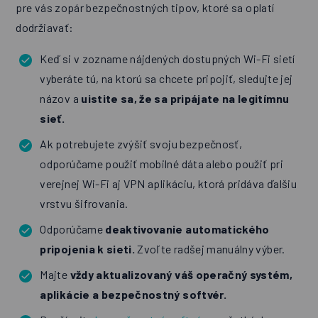
pre vás zopár bezpečnostných tipov, ktoré sa oplatí
dodržiavať:
Keď si v zozname nájdených dostupných Wi-Fi sietí
vyberáte tú, na ktorú sa chcete pripojiť, sledujte jej
názov a
uistite sa, že sa pripájate na legitímnu
sieť.
Ak potrebujete zvýšiť svoju bezpečnosť,
odporúčame použiť mobilné dáta alebo použiť pri
verejnej Wi-Fi aj VPN aplikáciu, ktorá pridáva ďalšiu
vrstvu šifrovania.
Odporúčame
deaktivovanie automatického
pripojenia k sieti.
Zvoľte radšej manuálny výber.
Majte
vždy aktualizovaný váš operačný systém,
aplikácie a bezpečnostný softvér.