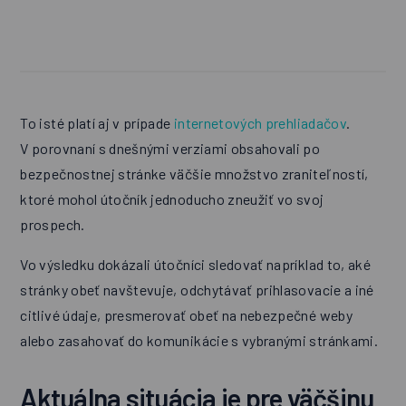
To isté platí aj v prípade
internetových prehliadačov
.
V porovnaní s dnešnými verziami obsahovali po
bezpečnostnej stránke väčšie množstvo zraniteľností,
ktoré mohol útočník jednoducho zneužiť vo svoj
prospech.
Vo výsledku dokázali útočníci sledovať napríklad to, aké
stránky obeť navštevuje, odchytávať prihlasovacie a iné
citlivé údaje, presmerovať obeť na nebezpečné weby
alebo zasahovať do komunikácie s vybranými stránkami.
Aktuálna situácia je pre väčšinu