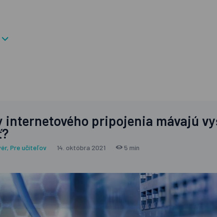
y internetového pripojenia mávajú vy
ť?
vér
,
Pre učiteľov
14. októbra 2021
5 min