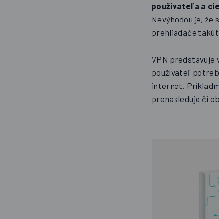
používateľa a ci
Nevýhodou je, že 
prehliadače takút
VPN predstavuje v
používateľ potreb
internet. Príkladmi
prenasleduje či ob