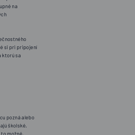
tupné na
ých
zpečnostného
si pri pripojení
a ktorú sa
vcu pozná alebo
ajú školské,
e to možné,