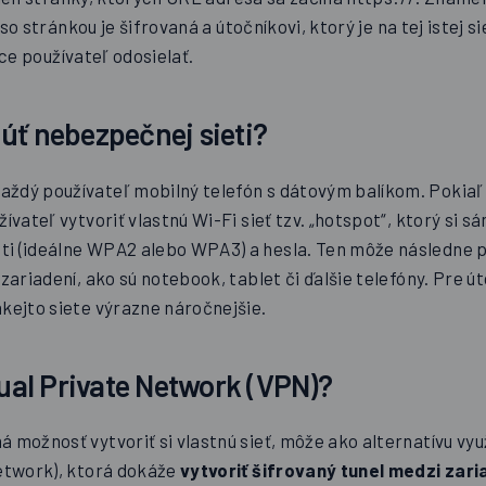
 stránkou je šifrovaná a útočníkovi, ktorý je na tej istej sie
ce používateľ odosielať.
úť nebezpečnej sieti?
ždý používateľ mobilný telefón s dátovým balíkom. Pokiaľ
žívateľ vytvoriť vlastnú Wi-Fi sieť tzv. „hotspot“, ktorý si s
i (ideálne WPA2 alebo WPA3) a hesla. Ten môže následne p
 zariadení, ako sú notebook, tablet či ďalšie telefóny. Pre út
akejto siete výrazne náročnejšie.
tual Private Network (VPN)?
 možnosť vytvoriť si vlastnú sieť, môže ako alternatívu vyu
Network), ktorá dokáže
vytvoriť šifrovaný tunel medzi zar