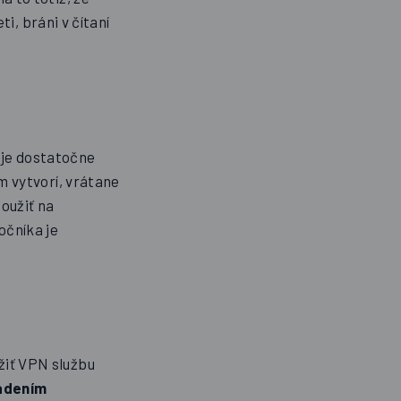
ti, bráni v čítaní
 je dostatočne
ám vytvorí, vrátane
oužiť na
očníka je
žiť VPN službu
iadením