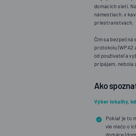
domácich sietí. N
námestiach, v kav
priestranstvách.
Čím sa bezpečná s
protokolu (WPA2 a
od používateľa vyž
pripájam, nebola 
Ako spoznať
Výber lokality, k
Pokiaľ je to 
vie niečo o 
domáce (doma