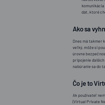
komunikácia so
dát, ktoré ch
Ako sa vyhn
Dnes má takmer ka
veľký, môže si pou
úrovne bezpečnost
pripojenie ďalších
nabúranie sa do t
Čo je to Vir
Ak používateľ nemá
(Virtual Private 