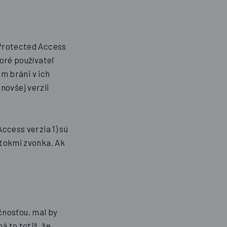
Protected Access
oré používateľ
m bráni v ich
 novšej verzii
ccess verzia 1) sú
tokmi zvonka. Ak
ečnosťou, mal by
 to totiž, že