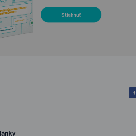
Stiahnuť
lánky