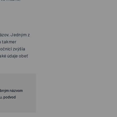
názov. Jedným z
má takmer
očníci zvýšia
 aké údaje obeť
odobným názvom
lu, podvod