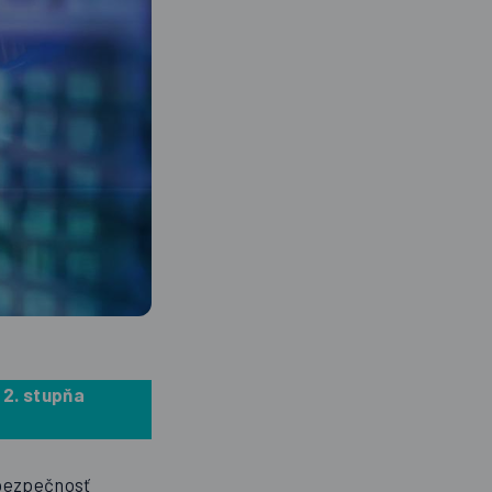
 2. stupňa
 bezpečnosť