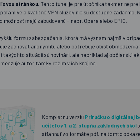
eľovou stránkou.
Tento tunel je pre útočníka takmer nepre
spoľahlivé a kvalitné VPN služby nie sú dostupné zadarmo. 
o možnosť majú zabudovanú – napr. Opera alebo EPIC.
yššiu formu zabezpečenia, ktorá má význam najmä v prípad
uje zachovať anonymitu alebo potrebuje obísť obmedzenia v
 takýchto situácií sú novinári, ale napríklad aj občianski ak
medzuje autoritársky režim v ich krajine.
Kompletnú verziu
Príručku o digitálnej 
učiteľov 1. a 2. stupňa základných škôl
stiahnuť vo formáte pdf. na tomto odkaze