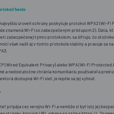
otokol/heslo
ajvyššiu úroveň ochrany poskytuje protokol WPA2 (Wi-Fi 
lade znamená Wi-Fi so zabezpečeným prístupom 2). Dáta, kt
ieti zabezpečenej týmto protokolom, sa šifrujú, čo útočníko
mníci však našli aj v tomto protokole slabiny a pracuje sa na
PA3.
P (Wired Equivalent Privacy) alebo WPA (Wi-Fi Protected A
né a nedostatočne chránia komunikáciu používateľa pred ú
iektorá dostupná Wi-Fi sieť, je lepšie sa jej vyhnúť.
/
teľ pripája cez verejnú Wi-Fi a nemôže si byť istý jej bezp
en stránky, ktorých URL adresa sa začína https://. Znamená