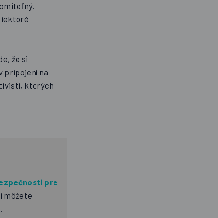
lomiteľný.
Niektoré
e, že si
 pripojení na
tivisti, ktorých
bezpečnosti pre
si môžete
.