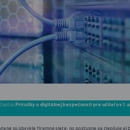
účasťou
Príručky o digitálnej bezpečnosti pre učiteľov 1. a
čené sú obvykle firemné siete, no postupne sa zlepšuje aj