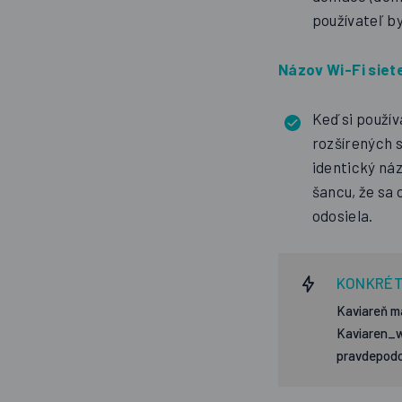
používateľ b
Názov Wi-Fi siet
Keď si použív
rozšírených 
identický ná
šancu, že sa 
odosiela.
KONKRÉT
Kaviareň má
Kaviaren_wi
pravdepodo