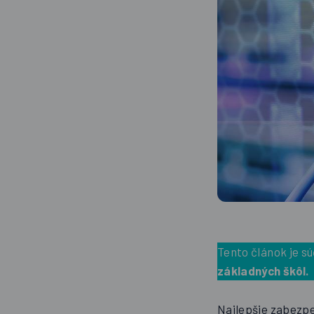
Tento článok je s
základných škôl.
Najlepšie zabezpe