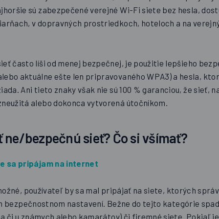
ajhoršie sú zabezpečené verejné Wi-Fi siete bez hesla, dos
iarňach, v dopravných prostriedkoch, hoteloch a na verejn
ieť často líši od menej bezpečnej, je použitie lepšieho be
lebo aktuálne ešte len pripravovaného WPA3) a hesla, ktoré 
iada. Ani tieto znaky však nie sú 100 % garanciou, že sieť, n
zneužitá alebo dokonca vytvorená útočníkom.
 ne/bezpečnú sieť? Čo si všímať?
de sa pripájam na internet
možné, používateľ by sa mal pripájať na siete, ktorých sprá
ich bezpečnostnom nastavení. Bežne do tejto kategórie spad
 či u známych alebo kamarátov) či firemné siete. Pokiaľ j