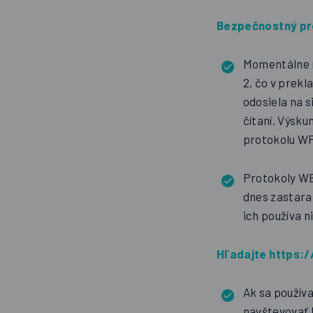
Bezpečnostný pr
Momentálne n
2, čo v prek
odosiela na s
čítaní. Výsku
protokolu W
Protokoly WE
dnes zastara
ich používa n
Hľadajte https:/
Ak sa používa
navštevovať l