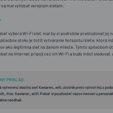
y sa mal vyhýbať verejným sieťam.
e
ateľ vyberá Wi-Fi sieť, mal by si podrobne preštudovať jej 
spôsobov útoku je totiž vytváranie hotspotu/siete, ktorá 
zov ako legitímna sieť na danom mieste. Týmto spôsobom út
obeť na internet pripojí cez ich Wi-Fi a budú môcť sledovať,
NY PRÍKLAD:
 vytvorenú vlastnú sieť Kaviaren_wifi, útočník preto vytvorí inú s p
fi_free, Kaviaren_wifi1. Pokiaľ si používateľ názov neoverí u personá
bne neodhalí.