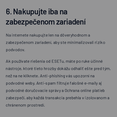
6. Nakupujte iba na
zabezpečenom zariadení
Na internete nakupujte len na dôveryhodnom a
zabezpečenom zariadení, aby ste minimalizovali riziko
podvodov.
Ak používate riešenia od ESETu, máte po ruke účinné
nástroje, ktoré tieto hrozby dokážu odhaliť ešte pred tým,
než na ne kliknete. Anti-phishing vás upozorní na
podvodné weby, Anti-spam filtruje falošné e-maily aj
podvodné doručovacie správy a Ochrana online platieb
zabezpečí, aby každá transakcia prebehla v izolovanom a
chránenom prostredí.