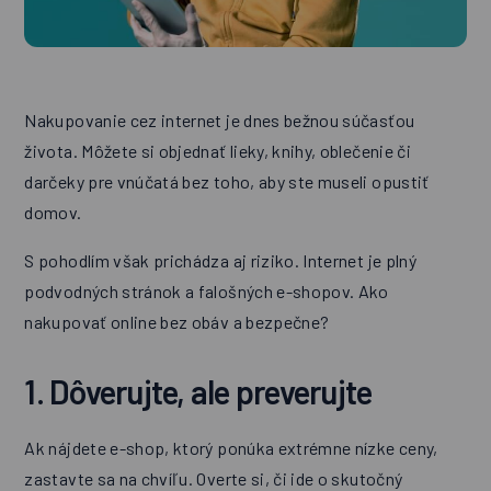
Nakupovanie cez internet je dnes bežnou súčasťou
života. Môžete si objednať lieky, knihy, oblečenie či
darčeky pre vnúčatá bez toho, aby ste museli opustiť
domov.
S pohodlím však prichádza aj riziko. Internet je plný
podvodných stránok a falošných e-shopov. Ako
nakupovať online bez obáv a bezpečne?
1. Dôverujte, ale preverujte
Ak nájdete e-shop, ktorý ponúka extrémne nízke ceny,
zastavte sa na chvíľu. Overte si, či ide o skutočný