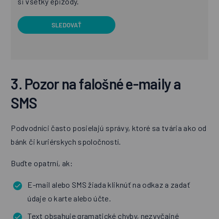
si všetky epizódy.
SLEDOVAŤ
3. Pozor na falošné e-maily a
SMS
Podvodníci často posielajú správy, ktoré sa tvária ako od
bánk či kuriérskych spoločností.
Buďte opatrní, ak:
E-mail alebo SMS žiada kliknúť na odkaz a zadať
údaje o karte alebo účte.
Text obsahuje gramatické chyby, nezvyčajné