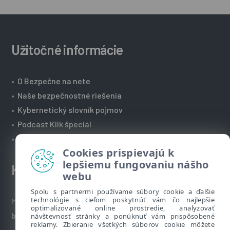
Užitočné informácie
•
O Bezpečne na nete
•
Naše bezpečnostné riešenia
•
Kybernetický slovník pojmov
•
Podcast Klik špeciál
•
Technická podpora spoločnosti ESET
Cookies prispievajú k
lepšiemu fungovaniu nášho
Kontakt
webu
Spolu s partnermi používame súbory cookie a ďalšie
technológie s cieľom poskytnúť vám čo najlepšie
Máte nezodpovedané otázky? Napíšte nám:
optimalizované online prostredie, analyzovať
bezpecnenanete@eset.sk
návštevnosť stránky a ponúknuť vám prispôsobené
reklamy. Zbieranie všetkých súborov cookie môžete