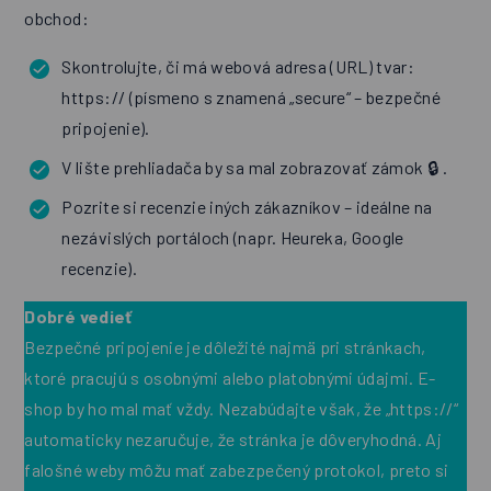
obchod:
Skontrolujte, či má webová adresa (URL) tvar:
https:// (písmeno s znamená „secure“ – bezpečné
pripojenie).
V lište prehliadača by sa mal zobrazovať zámok 🔒 .
Pozrite si recenzie iných zákazníkov – ideálne na
nezávislých portáloch (napr. Heureka, Google
recenzie).
Dobré vedieť
Bezpečné pripojenie je dôležité najmä pri stránkach,
ktoré pracujú s osobnými alebo platobnými údajmi. E-
shop by ho mal mať vždy. Nezabúdajte však, že „https://“
automaticky nezaručuje, že stránka je dôveryhodná. Aj
falošné weby môžu mať zabezpečený protokol, preto si