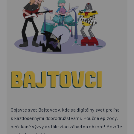
Objavte svet Bajtovcov, kde sa digitálny svet prelína
s každodennými dobrodružstvami. Poučné epizódy,
nečakané výzvy a stále viac záhad na obzore! Pozrite