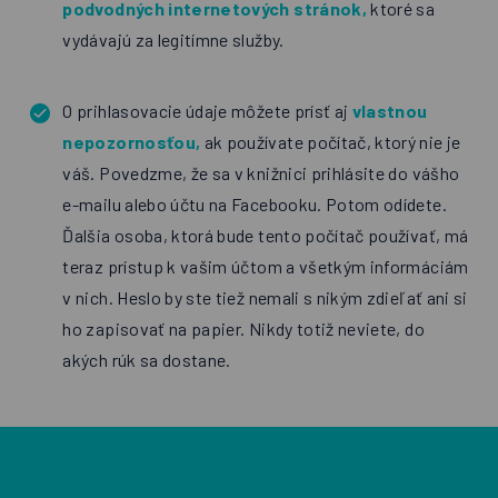
podvodných internetových stránok,
ktoré sa
vydávajú za legitímne služby.
O prihlasovacie údaje môžete prísť aj
vlastnou
nepozornosťou,
ak používate počítač, ktorý nie je
váš. Povedzme, že sa v knižnici prihlásite do vášho
e-mailu alebo účtu na Facebooku. Potom odídete.
Ďalšia osoba, ktorá bude tento počítač používať, má
teraz prístup k vašim účtom a všetkým informáciám
v nich. Heslo by ste tiež nemali s nikým zdieľať ani si
ho zapisovať na papier. Nikdy totiž neviete, do
akých rúk sa dostane.