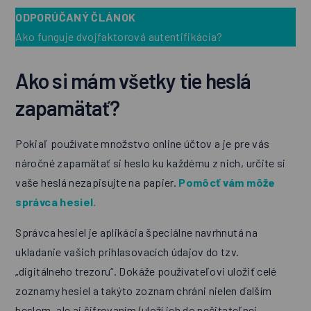
ODPORÚČANÝ ČLÁNOK
Ako funguje dvojfaktorová autentifikácia?
Ako si mám všetky tie heslá
zapamätať?
Pokiaľ používate množstvo online účtov a je pre vás
náročné zapamätať si heslo ku každému z nich, určite si
vaše heslá nezapisujte na papier.
Pomôcť vám môže
správca hesiel.
Správca hesiel je aplikácia špeciálne navrhnutá na
ukladanie vašich prihlasovacích údajov do tzv.
„digitálneho trezoru“. Dokáže používateľovi uložiť celé
zoznamy hesiel a takýto zoznam chráni nielen ďalším
heslom, ale aj šifrovaním (uloží ich do nečitateľnej