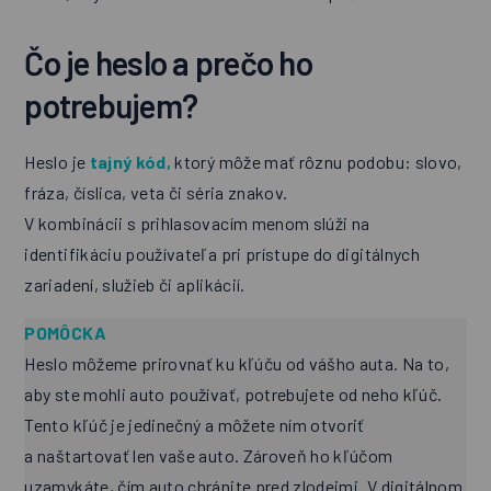
Čo je heslo a prečo ho
potrebujem?
Heslo je
tajný kód,
ktorý môže mať rôznu podobu: slovo,
fráza, číslica, veta či séria znakov.
V kombinácii s prihlasovacím menom slúži na
identifikáciu používateľa pri prístupe do digitálnych
zariadení, služieb či aplikácií.
POMÔCKA
Heslo môžeme prirovnať ku kľúču od vášho auta. Na to,
aby ste mohli auto používať, potrebujete od neho kľúč.
Tento kľúč je jedinečný a môžete ním otvoriť
a naštartovať len vaše auto. Zároveň ho kľúčom
uzamykáte, čím auto chránite pred zlodejmi. V digitálnom