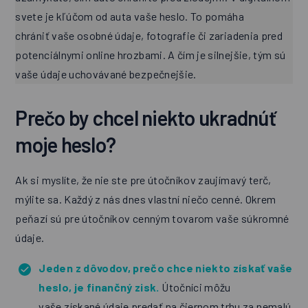
svete je kľúčom od auta vaše heslo. To pomáha
chrániť vaše osobné údaje, fotografie či zariadenia pred
potenciálnymi online hrozbami. A čím je silnejšie, tým sú
vaše údaje uchovávané bezpečnejšie.
Prečo by chcel niekto ukradnúť
moje heslo?
Ak si myslíte, že nie ste pre útočníkov zaujímavý terč,
mýlite sa. Každý z nás dnes vlastní niečo cenné. Okrem
peňazí sú pre útočníkov cenným tovarom vaše súkromné
údaje.
Jeden z dôvodov, prečo chce niekto získať vaše
heslo, je finančný zisk.
Útočníci môžu
vaše získané údaje predať na čiernom trhu za nemalú