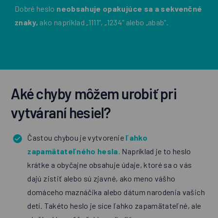
Dobré heslo
neobsahuje opakujúce sa a sekvenčné
znaky,
ako napríklad „1111“, „1234“ alebo „abab“.
Aké chyby môžem urobiť pri
vytváraní hesiel?
Častou chybou je vytvorenie
ľahko
zapamätateľného hesla.
Napríklad je to heslo
krátke a obyčajne obsahuje údaje, ktoré sa o vás
dajú zistiť alebo sú zjavné, ako meno vášho
domáceho maznáčika alebo dátum narodenia vašich
detí. Takéto heslo je síce ľahko zapamätateľné, ale