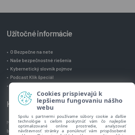
Užitočné informácie
•
O Bezpečne na nete
•
Naše bezpečnostné riešenia
•
Kybernetický slovník pojmov
•
Podcast Klik špeciál
•
Technická podpora spoločnosti ESET
Cookies prispievajú k
lepšiemu fungovaniu nášho
Kontakt
webu
Spolu s partnermi používame súbory cookie a ďalšie
technológie s cieľom poskytnúť vám čo najlepšie
Máte nezodpovedané otázky? Napíšte nám:
optimalizované online prostredie, analyzovať
bezpecnenanete@eset.sk
návštevnosť stránky a ponúknuť vám prispôsobené