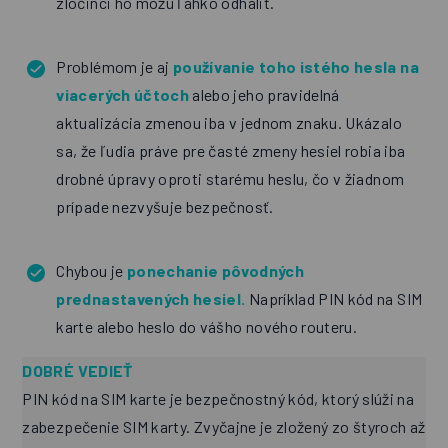
zločinci ho môžu ľahko odhaliť.
Problémom je aj
používanie toho istého hesla na
viacerých účtoch
alebo jeho pravidelná
aktualizácia zmenou iba v jednom znaku. Ukázalo
sa, že ľudia práve pre časté zmeny hesiel robia iba
drobné úpravy oproti starému heslu, čo v žiadnom
prípade nezvyšuje bezpečnosť.
Chybou je
ponechanie pôvodných
prednastavených hesiel.
Napríklad PIN kód na SIM
karte alebo heslo do vášho nového routeru.
DOBRÉ VEDIEŤ
PIN kód na SIM karte je bezpečnostný kód, ktorý slúži na
zabezpečenie SIM karty. Zvyčajne je zložený zo štyroch až