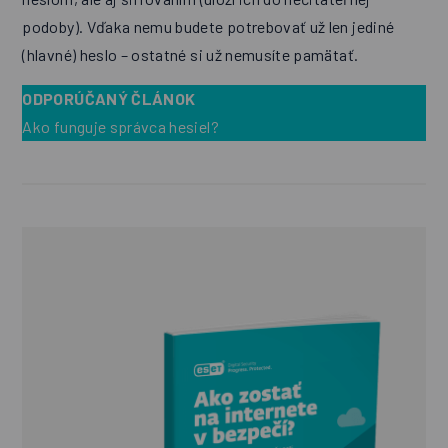
podoby). Vďaka nemu budete potrebovať už len jediné
(hlavné) heslo – ostatné si už nemusíte pamätať.
ODPORÚČANÝ ČLÁNOK
Ako funguje správca hesiel?