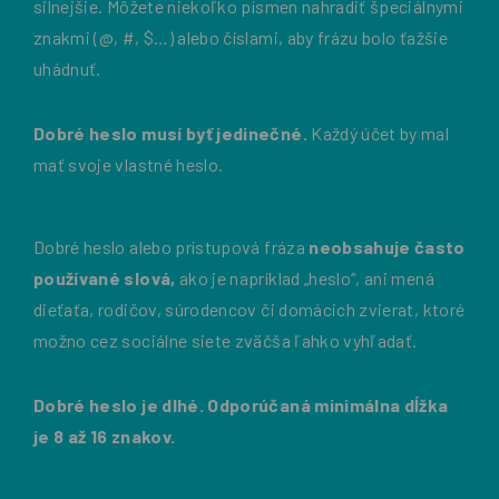
silnejšie. Môžete niekoľko písmen nahradiť špeciálnymi
znakmi (@, #, $…) alebo číslami, aby frázu bolo ťažšie
uhádnuť.
Dobré heslo musí byť jedinečné.
Každý účet by mal
mať svoje vlastné heslo.
Dobré heslo alebo prístupová fráza
neobsahuje často
používané slová,
ako je napríklad „heslo“, ani mená
dieťaťa, rodičov, súrodencov či domácich zvierat, ktoré
možno cez sociálne siete zväčša ľahko vyhľadať.
Dobré heslo je dlhé. Odporúčaná minimálna dĺžka
je 8 až 16 znakov.