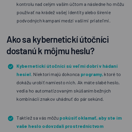
kontrolu nad celým vaším účtom a následne ho môžu
používať na krádež vašej identity alebo šírenie
podvodných kampaní medzi vašimi priateľmi.
Ako sa kybernetickí útočníci
dostanú k môjmu heslu?
Kybernetickí útočníci sú veľmi dobrí v hádaní
hesiel.
Niektorí majú dokonca
programy,
ktoré to
dokážu urobiť namiesto nich. Ak máte slabé heslo,
vedia ho automatizovaným skúšaním bežných
kombinácií znakov uhádnuť do pár sekúnd.
Taktiež sa vás môžu
pokúsiť oklamať, aby ste im
vaše heslo odovzdali prostredníctvom