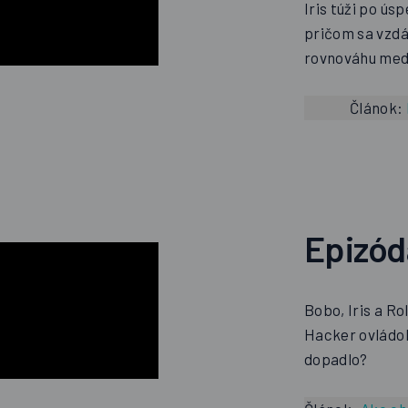
Iris túži po ús
pričom sa vzdáv
rovnováhu medz
Článok:
Epizó
Bobo, Iris a R
Hacker ovládol
dopadlo?