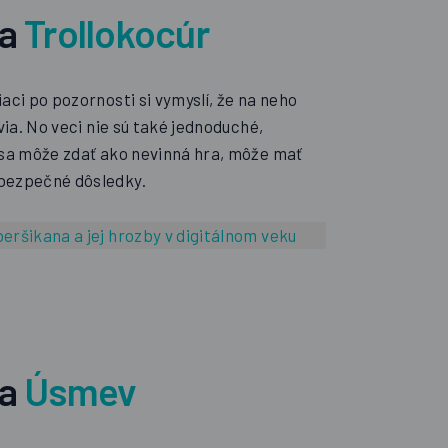
da
Trollokocúr
aci po pozornosti si vymyslí, že na neho
ovia. No veci nie sú také jednoduché,
 sa môže zdať ako nevinná hra, môže mať
bezpečné dôsledky.
eršikana a jej hrozby v digitálnom veku
da
Úsmev