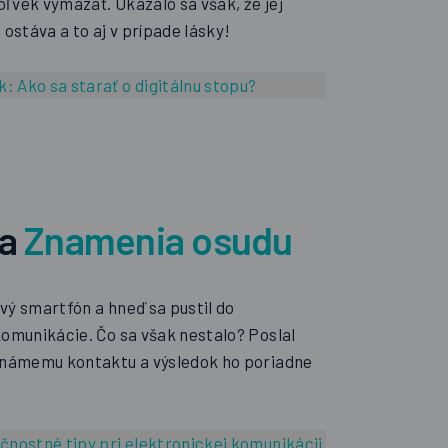
ľvek vymazať. Ukázalo sa však, že jej
 ostáva a to aj v prípade lásky!
k:
Ako sa starať o digitálnu stopu?
da
Znamenia osudu
vý smartfón a hneď sa pustil do
komunikácie. Čo sa však nestalo? Poslal
známemu kontaktu a výsledok ho poriadne
nostné tipy pri elektronickej komunikácii