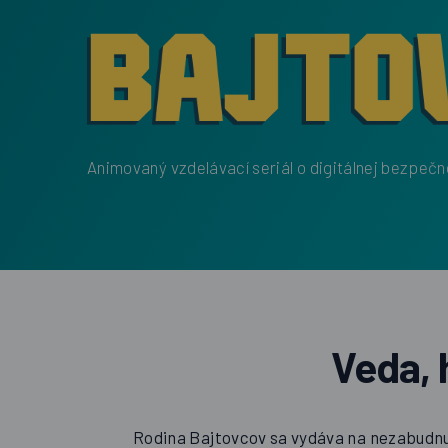
Animovaný vzdelávací seriál o digitálnej bezpeč
Veda,
Rodina Bajtovcov sa vydáva na nezabudnut