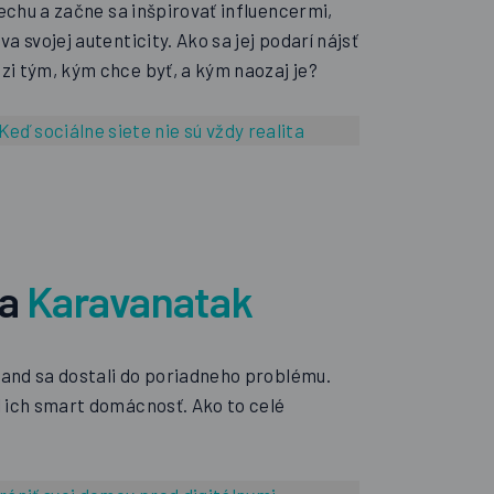
pechu a začne sa inšpirovať influencermi,
a svojej autenticity. Ako sa jej podarí nájsť
i tým, kým chce byť, a kým naozaj je?
Keď sociálne siete nie sú vždy realita
da
Karavanatak
oland sa dostali do poriadneho problému.
 ich smart domácnosť. Ako to celé