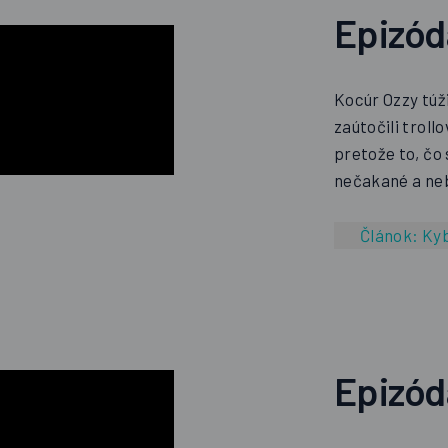
Epizó
Kocúr Ozzy túži
zaútočili troll
pretože to, čo
nečakané a ne
Článok:
Kyb
Epizó