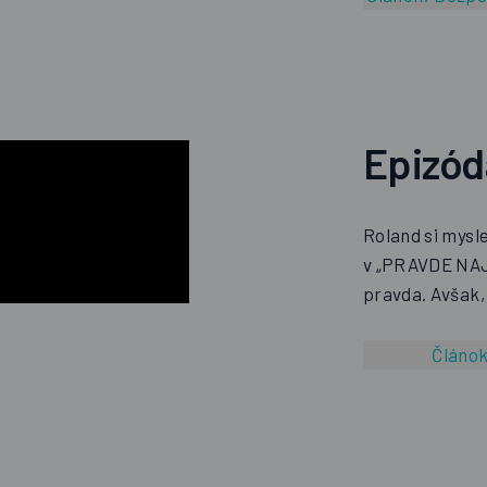
Epizó
Roland si myslel
v „PRAVDE NAJ
pravda. Avšak,
Článo