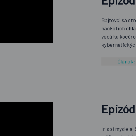
Bajtovci sa st
hackol ich chl
vedú ku kocúro
kybernetických
Článok
Epizó
Iris si myslela,