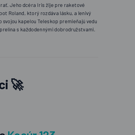
ť. Jeho dcéra Iris žije pre raketové
bot Roland, ktorý rozdáva lásku, a lenivý
so svojou kapelou Teleskop premieňajú vedu
t prelína s každodennými dobrodružstvami.
ci
🚀
da
Kocúr 123