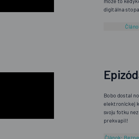
môže to kedyko
digitálna stopa
Článo
Epizó
Bobo dostal no
elektronickej 
svoju fotku ne
prekvapil!
Článok:
Bezpeč