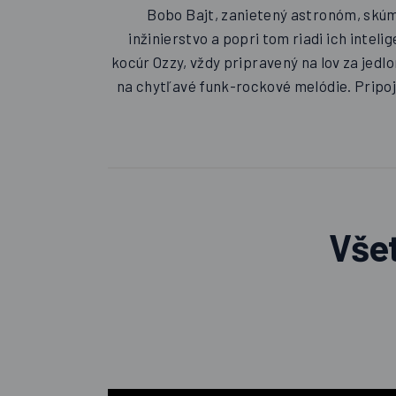
Bobo Bajt, zanietený astronóm, skúm
inžinierstvo a popri tom riadi ich intel
kocúr Ozzy, vždy pripravený na lov za jed
na chytľavé funk-rockové melódie. Pripoj
Všet