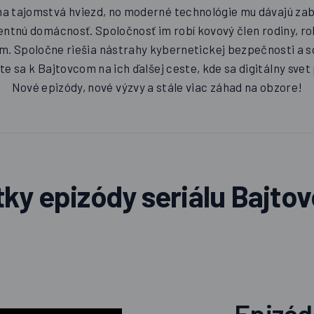
a tajomstvá hviezd, no moderné technológie mu dávajú zabra
igentnú domácnosť. Spoločnosť im robí kovový člen rodiny, ro
lom. Spoločne riešia nástrahy kybernetickej bezpečnosti a 
te sa k Bajtovcom na ich ďalšej ceste, kde sa digitálny sve
Nové epizódy, nové výzvy a stále viac záhad na obzore!
ky epizódy seriálu Bajtov
Epizó