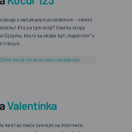
retávajú s nečakaným problémom – niekto
adničku! Kto za tým stojí? Všetky stopy
vi Ozzymu, ktorý sa ukáže byť „majstrom“ v
 trikoch.
:
Silné heslá chránia vaše zariadenia!
da
Valentínka
 že keď raz niečo zverejní na internete,