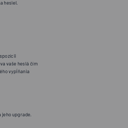
a hesiel.
spozícii
va vaše heslá čím
ého vypĺňania
a jeho upgrade.