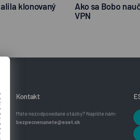
halila klonovaný
Ako sa Bobo nauč
VPN
e
Kontakt
E
e
ť
e
Máte nezodpovedané otázky? Napíšte nám:
a
y
bezpecnenanete@eset.sk
a
e
ý
k