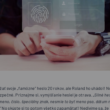
žať svoje „famózne” heslo 20 rokov, ale Roland ho uhádol! N
ezpečné. Priznajme si, vymýšľanie hesiel je otrava.
„Silné he
eno, číslo, špeciálny znak, nesmie to byť meno psa, dátum 
“
No skúste si to potom všetko zapamätať! Nedivíme sa, že