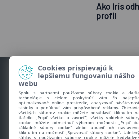
Ako Iris od
profil
Cookies prispievajú k
lepšiemu fungovaniu nášho
webu
Spolu s partnermi používame súbory cookie a ďalši
Užitočné informácie
technológie s cieľom poskytnúť vám čo najlepši
optimalizované online prostredie, analyzovať návštevnos
stránky a ponúknuť vám prispôsobené reklamy. Zbierani
•
O Bezpečne na nete
všetkých súborov cookie môžete odsúhlasiť kliknutím n
tlačidlo „Prijať všetko a zavrieť“, všetky voliteľné súbor
•
Naše bezpečnostné riešenia
cookie môžete odmietnuť výberom možnosti „Prijať ib
základné súbory cookie“ alebo upraviť ich nastaveni
•
Kybernetický slovník pojmov
kliknutím na možnosť „Spravovať súbory cookie“. Udelen
•
Podcast Klik špeciál
súhlas s používaním súborov cookie môžete kedykoľve