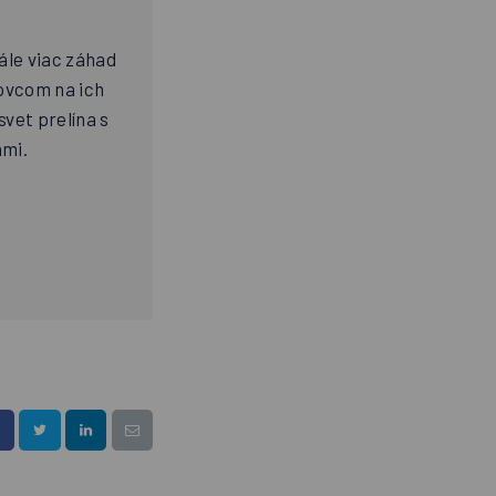
ále viac záhad
tovcom na ich
svet prelína s
mi.