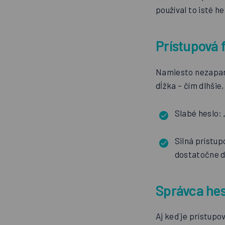
používal to isté h
Prístupová 
Namiesto nezapamä
dĺžka – čím dlhšie
Slabé heslo:
Silná prístup
dostatočne d
Správca hes
Aj keď je prístupo