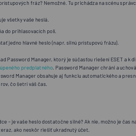
prístupových fráz? Nemožné. Tu prichádza na scénu správc
ruje všetky vaše heslá.
a do prihlasovacích polí.
tať jedno hlavné heslo (napr. silnú prístupovú frázu).
ad Password Manager, ktorý je súčasťou riešení ESET a k di
úpeného predplatného
. Password Manager chráni a uchová
ssword Manager obsahuje aj funkciu automatického a presn
ov, čo šetrí váš čas.
dce – je vaše heslo dostatočne silné? Ak nie, možno je čas n
teraz, ako neskôr riešiť ukradnutý účet.