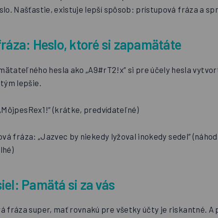
eslo. Našťastie, existuje lepší spôsob: prístupová fráza a sp
fráza: Heslo, ktoré si zapamätáte
tateľného hesla ako „A9#rT2!x“ si pre účely hesla vytvor
, tým lepšie.
 „MôjpesRex1!“ (krátke, predvídateľné)
ová fráza: „Jazvec by niekedy lyžoval inokedy sedel“ (náhod
lhé)
iel: Pamätá si za vás
vá fráza super, mať rovnakú pre všetky účty je riskantné. A