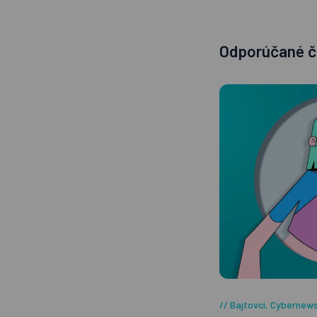
Odporúčané č
Bajtovci
,
Cybernew