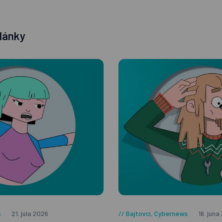
lánky
s
21. júla 2026
Bajtovci
,
Cybernews
16. júna