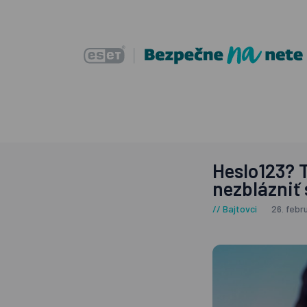
Heslo123? T
nezblázniť 
Bajtovci
26. febr