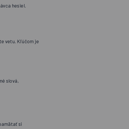
rávca hesiel.
te vetu. Kľúčom je
né slová,
 pamätať si