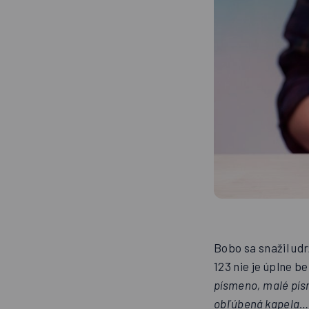
Bobo sa snažil udr
123 nie je úplne b
písmeno, malé písm
obľúbená kapela…