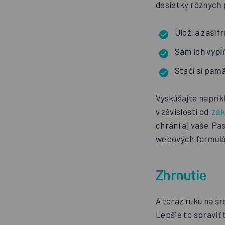
desiatky rôznych 
Uloží a zašif
Sám ich vypĺň
Stačí si pamä
Vyskúšajte napríkl
v závislosti od
zak
chráni aj vaše Pa
webových formulár
Zhrnutie
A teraz ruku na sr
Lepšie to spraviť 