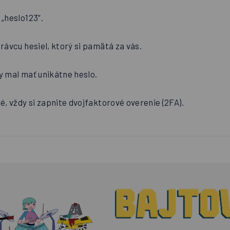
 „heslo123“.
rávcu hesiel, ktorý si pamätá za vás.
y mal mať unikátne heslo.
é, vždy si zapnite dvojfaktorové overenie (2FA).