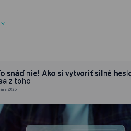
o snáď nie! Ako si vytvoriť silné hesl
sa z toho
uára 2025