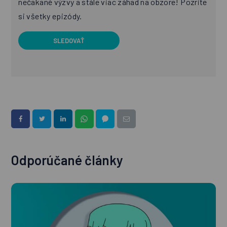
nečakané výzvy a stále viac záhad na obzore! Pozrite
si všetky epizódy.
SLEDOVAŤ
Odporúčané články