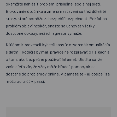
okamžite nahlásiť problém príslušnej sociálnej sieti.
Blokovanie útočníka a zmena nastavení sú tiež dôležité
kroky, ktoré pomôžu zabezpečiť bezpečnosť. Pokiaľ sa
problém objaví neskôr, snažte sa uchovať všetky
dostupné dôkazy, než ich agresor vymaže.
Kľúčom k prevencii kyberšikany je otvorená komunikácia
s deťmi. Rodičia by mali pravidelne rozprávať o rizikách a
o tom, ako bezpečne používať internet. Uistite sa, že
vaše dieťa vie, že vždy môže hľadať pomoc, ak sa
dostane do problémov online. A pamätajte – aj dospelí sa
môžu ocitnúť v pasci.