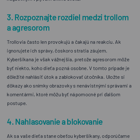
3. Rozpoznajte rozdiel medzi trollom
a agresorom
Trollovia často len provokujú a čakajú na reakciu. Ak
ignorujete ich správy, čoskoro stratia záujem.
Kyberšikana je však vážnejšia, pretože agresorom môže
byť niekto, koho dieťa pozná osobne. V tomto prípade je
dôležité nahlásiť útok a zablokovať útočníka. Uložte si
dôkazy ako snímky obrazovky s nenávistnými správami a
komentármi, ktoré môžu byť nápomocné pri ďalšom
postupe.
4. Nahlasovanie a blokovanie
Ak sa vaše dieťa stane obeťou kyberšikany, odporúčame