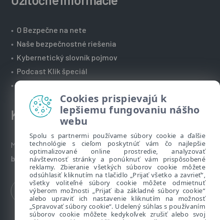
•
O Bezpečne na nete
•
Naše bezpečnostné riešenia
•
Kybernetický slovník pojmov
•
Podcast Klik špeciál
•
Technická podpora spoločnosti ESET
Cookies prispievajú k
lepšiemu fungovaniu nášho
Kontakt
webu
Spolu s partnermi používame súbory cookie a ďalšie
technológie s cieľom poskytnúť vám čo najlepšie
Máte nezodpovedané otázky? Napíšte nám:
optimalizované online prostredie, analyzovať
bezpecnenanete@eset.sk
návštevnosť stránky a ponúknuť vám prispôsobené
reklamy. Zbieranie všetkých súborov cookie môžete
odsúhlasiť kliknutím na tlačidlo „Prijať všetko a zavrieť“,
všetky voliteľné súbory cookie môžete odmietnuť
výberom možnosti „Prijať iba základné súbory cookie“
alebo upraviť ich nastavenie kliknutím na možnosť
„Spravovať súbory cookie“. Udelený súhlas s používaním
súborov cookie môžete kedykoľvek zrušiť alebo svoj