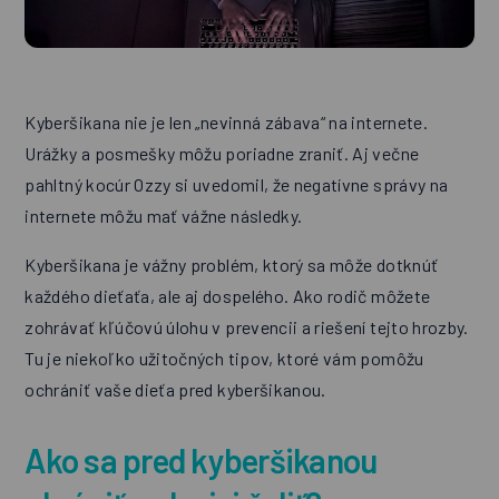
Kyberšikana nie je len „nevinná zábava“ na internete.
Urážky a posmešky môžu poriadne zraniť. Aj večne
pahltný kocúr Ozzy si uvedomil, že negatívne správy na
internete môžu mať vážne následky.
Kyberšikana je vážny problém, ktorý sa môže dotknúť
každého dieťaťa, ale aj dospelého. Ako rodič môžete
zohrávať kľúčovú úlohu v prevencii a riešení tejto hrozby.
Tu je niekoľko užitočných tipov, ktoré vám pomôžu
ochrániť vaše dieťa pred kyberšikanou.
Ako sa pred kyberšikanou