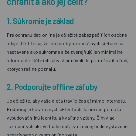
chrániť a ako jej čeliť?
1. Súkromie je základ
Pre ochranu detí online je dôležité zabezpečiť ich osobné
údaje. Uistite sa, že ich profily na sociálnych sieťach sú
nastavené ako súkromné a že zverejňujú len minimálne
informácie. Učte ich, aby si pridávali do priateľov iba ľudí,
ktorých reálne poznajú.
2. Podporujte offline záľuby
Je dôležité, aby vaše dieťa trávilo čas aj mimo internetu.
Podporujte ho v rôznych aktivitách, ktoré mu pomôžu
vybudovať silnú identitu a kvalitné vzťahy. Čím viac
rozmanitých aktivít bude mať, tým menej bude vystavené
negatívnym vplyvom online sveta.