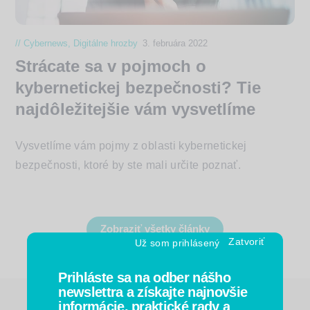
Cybernews
,
Digitálne hrozby
3. februára 2022
Strácate sa v pojmoch o
kybernetickej bezpečnosti? Tie
najdôležitejšie vám vysvetlíme
Vysvetlíme vám pojmy z oblasti kybernetickej
bezpečnosti, ktoré by ste mali určite poznať.
Zobraziť všetky články
Už som prihlásený
Prihláste sa na odber nášho
newslettra a získajte najnovšie
informácie, praktické rady a