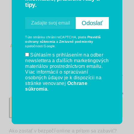
tipy.
Túto stránku chráni reCAPTCHA, platia
Pravidlá
ochrany súkromia
a
Zmluvné podmienky
spoločnosti Google.
Súhlasím s prihlásením na odber
newslettera a ďalších marketingových
materiálov prostredníctvom emailu.
Viac informácií o spracúvaní
osobných údajov je k dispozícii na
stránke venovanej
Ochrane
súkromia
.
Ako zostať v bezpečí online a pritom sa zabaviť?