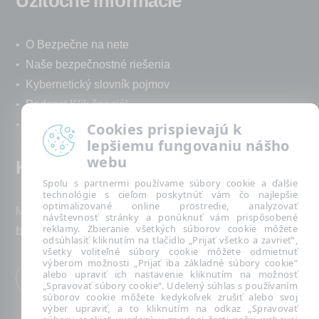
Užitočné informácie
•
O Bezpečne na nete
•
Naše bezpečnostné riešenia
•
Kybernetický slovník pojmov
•
Podcast Klik špeciál
•
Technická podpora spoločnosti ESET
Cookies prispievajú k
lepšiemu fungovaniu nášho
webu
Kontakt
Spolu s partnermi používame súbory cookie a ďalšie
technológie s cieľom poskytnúť vám čo najlepšie
optimalizované online prostredie, analyzovať
Máte nezodpovedané otázky? Napíšte nám:
návštevnosť stránky a ponúknuť vám prispôsobené
reklamy. Zbieranie všetkých súborov cookie môžete
bezpecnenanete@eset.sk
odsúhlasiť kliknutím na tlačidlo „Prijať všetko a zavrieť“,
všetky voliteľné súbory cookie môžete odmietnuť
výberom možnosti „Prijať iba základné súbory cookie“
alebo upraviť ich nastavenie kliknutím na možnosť
„Spravovať súbory cookie“. Udelený súhlas s používaním
súborov cookie môžete kedykoľvek zrušiť alebo svoj
výber upraviť, a to kliknutím na odkaz „Spravovať