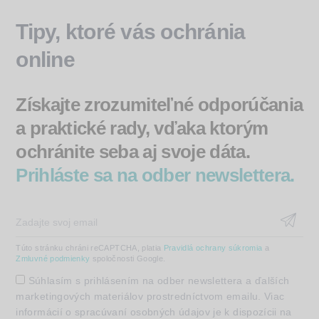
Tipy, ktoré vás ochránia
online
Získajte zrozumiteľné odporúčania
a praktické rady, vďaka ktorým
ochránite seba aj svoje dáta.
Prihláste sa na odber newslettera.
Túto stránku chráni reCAPTCHA, platia
Pravidlá ochrany súkromia
a
Zmluvné podmienky
spoločnosti Google.
Súhlasím s prihlásením na odber newslettera a ďalších
marketingových materiálov prostredníctvom emailu. Viac
informácií o spracúvaní osobných údajov je k dispozícii na