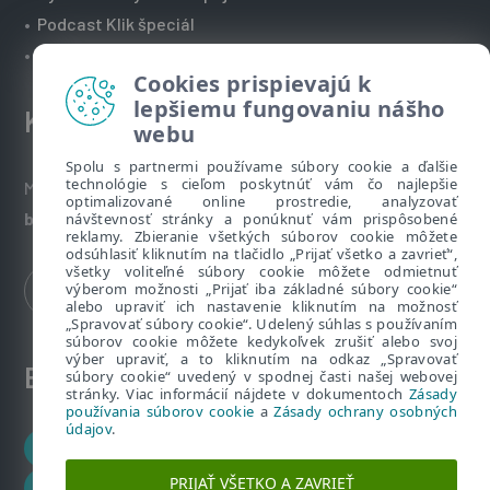
•
Podcast Klik špeciál
•
Technická podpora spoločnosti ESET
Cookies prispievajú k
lepšiemu fungovaniu nášho
Kontakt
webu
Spolu s partnermi používame súbory cookie a ďalšie
technológie s cieľom poskytnúť vám čo najlepšie
Máte nezodpovedané otázky? Napíšte nám:
optimalizované online prostredie, analyzovať
bezpecnenanete@eset.sk
návštevnosť stránky a ponúknuť vám prispôsobené
reklamy. Zbieranie všetkých súborov cookie môžete
odsúhlasiť kliknutím na tlačidlo „Prijať všetko a zavrieť“,
všetky voliteľné súbory cookie môžete odmietnuť
výberom možnosti „Prijať iba základné súbory cookie“
alebo upraviť ich nastavenie kliknutím na možnosť
„Spravovať súbory cookie“. Udelený súhlas s používaním
súborov cookie môžete kedykoľvek zrušiť alebo svoj
výber upraviť, a to kliknutím na odkaz „Spravovať
ESET zákaznícka zóna
súbory cookie“ uvedený v spodnej časti našej webovej
stránky. Viac informácií nájdete v dokumentoch
Zásady
používania súborov cookie
a
Zásady ochrany osobných
údajov
.
Zákaznícke centrum
PRIJAŤ VŠETKO A ZAVRIEŤ
ESET HOME