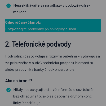
Nepreklikávajte sa na odkazy v podozrivých e-
mailoch.
Odporúčaný článok:
Rozpoznajte podvodný phishingový e-mail
2. Telefonické podvody
Podvodníci často volajú s rôznymi príbehmi – vydávajú sa
za príbuzného v núdzi, technickú podporu Microsoftu
alebo pracovníka banky či dokonca polície.
Ako sa brániť?
Nikdy neposkytujte citlivé informácie cez telefón
bez ohľadu na to, ako sa osoba na druhom konci
linky identifikuje.