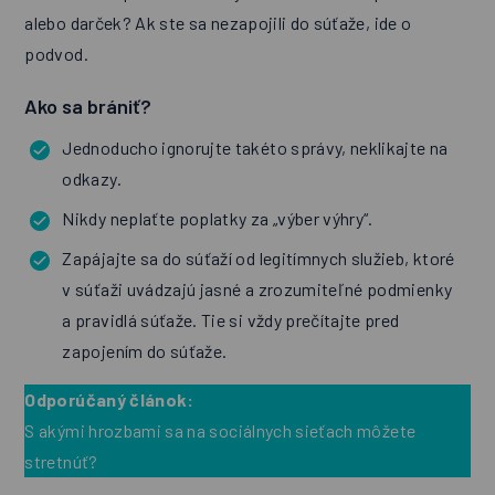
alebo darček? Ak ste sa nezapojili do súťaže, ide o
podvod.
Ako sa brániť?
Jednoducho ignorujte takéto správy, neklikajte na
odkazy.
Nikdy neplaťte poplatky za „výber výhry“.
Zapájajte sa do súťaží od legitímnych služieb, ktoré
v súťaži uvádzajú jasné a zrozumiteľné podmienky
a pravidlá súťaže. Tie si vždy prečítajte pred
zapojením do súťaže.
Odporúčaný článok:
S akými hrozbami sa na sociálnych sieťach môžete
stretnúť?