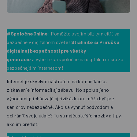
#SpoločneOnline
: Pomôžte svojim blízkym cítiť sa
bezpečne v digitálnom svete!
Stiahnite si Príručku
digitálnej bezpečnosti pre všetky
generácie
a vyberte sa spoločne na digitálnu misiu za
bezpečnejším internetom!
Internet je skvelým nástrojom na komunikáciu,
získavanie informácií aj zábavu. No spolu s jeho
výhodami prichádzajú aj riziká, ktoré môžu byť pre
seniorov nebezpečné. Ako sa vyhnúť podvodom a
ochrániť svoje údaje? Tu sú najčastejšie hrozby a tipy,
ako im predísť.