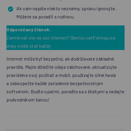
Ak vám napíše niekto neznámy, správu ignorujte.
Môžete sa poradiť s rodinou.
Odporúčaný článok:
Zamilovali ste sa cez internet? Obeťou catfishingu sa
dnes môže stať každý
Internet môže byť bezpečný, ak dodržiavate základné
pravidlá. Majte dôležité údaje zálohované, aktualizujte
pravidelne svoj počítač a mobil, používajte silné heslá
a zabezpečte každé zariadenie bezpečnostným
softvérom. Buďte opatrní, poraďte sa s blízkymi a nedajte
podvodníkom šancu!