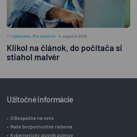
Cybernews
,
Pre seniorov
4. augusta 2026
Klikol na článok, do počítača si
stiahol malvér
Užitočné informácie
•
O Bezpečne na nete
•
Naše bezpečnostné riešenia
•
Kybernetický slovník pojmov