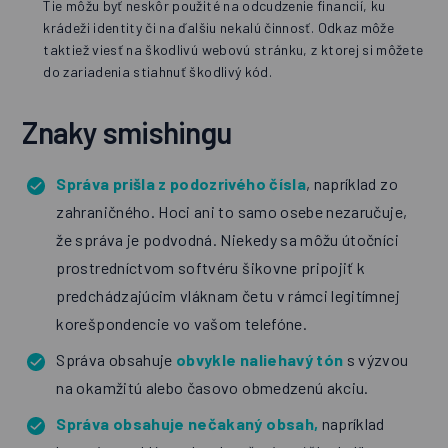
Tie môžu byť neskôr použité na odcudzenie financií, ku
krádeži identity či na ďalšiu nekalú činnosť. Odkaz môže
taktiež viesť na škodlivú webovú stránku, z ktorej si môžete
do zariadenia stiahnuť škodlivý kód.
Znaky smishingu
Správa prišla z podozrivého čísla
, napríklad zo
zahraničného.
Hoci ani to samo osebe nezaručuje,
že správa je podvodná. Niekedy sa môžu útočníci
prostredníctvom softvéru šikovne pripojiť k
predchádzajúcim vláknam četu v rámci legitímnej
korešpondencie vo vašom telefóne.
Správa obsahuje
obvykle naliehavý tón
s výzvou
na okamžitú alebo časovo obmedzenú akciu.
Správa obsahuje nečakaný obsah,
napríklad