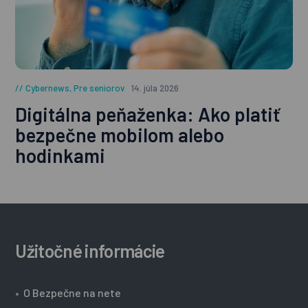
Cybernews
,
Pre seniorov
14. júla 2026
Digitálna peňaženka: Ako platiť
bezpečne mobilom alebo
hodinkami
Užitočné informácie
•
O Bezpečne na nete