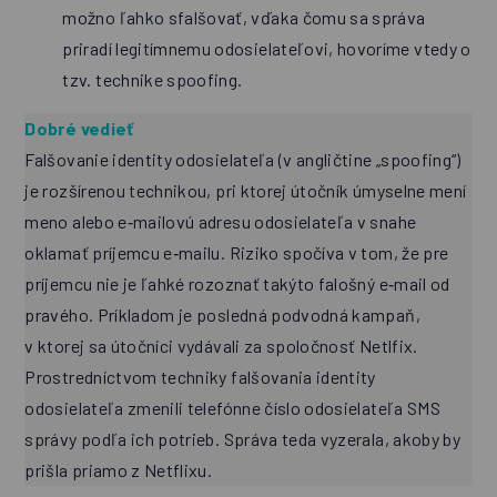
možno ľahko sfalšovať, vďaka čomu sa správa
priradí legitímnemu odosielateľovi, hovoríme vtedy o
tzv. technike spoofing.
Dobré vedieť
Falšovanie identity odosielateľa (v angličtine „spoofing“)
je rozšírenou technikou, pri ktorej útočník úmyselne mení
meno alebo e‑mailovú adresu odosielateľa v snahe
oklamať príjemcu e‑mailu. Riziko spočíva v tom, že pre
príjemcu nie je ľahké rozoznať takýto falošný e‑mail od
pravého. Príkladom je posledná podvodná kampaň,
v ktorej sa útočníci vydávali za spoločnosť Netlfix.
Prostredníctvom techniky falšovania identity
odosielateľa zmenili telefónne číslo odosielateľa SMS
správy podľa ich potrieb. Správa teda vyzerala, akoby by
prišla priamo z Netflixu.