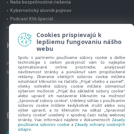
•
Naše bezpečnostné riešenia
•
Kybernetický slovník pojmov
•
Podcast Klik špeciál
•
Technická podpora spoločnosti ESET
Cookies prispievajú k
lepšiemu fungovaniu nášho
Kontakt
webu
Spolu s partnermi používame súbory cookie a ďalšie
technológie s cieľom poskytnúť vám čo najlepšie
Máte nezodpovedané otázky? Napíšte nám:
optimalizované online prostredie, analyzovať
bezpecnenanete@eset.sk
návštevnosť stránky a ponúknuť vám prispôsobené
reklamy. Zbieranie všetkých súborov cookie môžete
odsúhlasiť kliknutím na tlačidlo „Prijať všetko a zavrieť“,
všetky voliteľné súbory cookie môžete odmietnuť
výberom možnosti „Prijať iba základné súbory cookie“
alebo upraviť ich nastavenie kliknutím na možnosť
„Spravovať súbory cookie“. Udelený súhlas s používaním
súborov cookie môžete kedykoľvek zrušiť alebo svoj
výber upraviť, a to kliknutím na odkaz „Spravovať
ESET zákaznícka zóna
súbory cookie“ uvedený v spodnej časti našej webovej
stránky. Viac informácií nájdete v dokumentoch
Zásady
používania súborov cookie
a
Zásady ochrany osobných
údajov
.