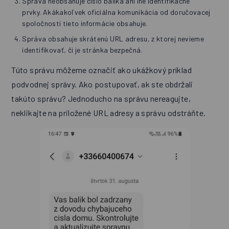
Správa neobsahuje číslo balíka ani iné identifikačné
prvky. Akákakoľvek oficiálna komunikácia od doručovacej
spoločnosti tieto informácie obsahuje.
Správa obsahuje skrátenú URL adresu, z ktorej nevieme
identifikovať, či je stránka bezpečná.
Túto správu môžeme označiť ako ukážkový príklad
podvodnej správy. Ako postupovať, ak ste obdržali
takúto správu? Jednoducho na správu nereagujte,
neklikajte na priložené URL adresy a správu odstráňte.