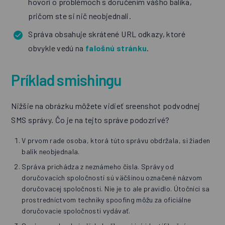
hovorí o problémoch s doručením vášho balíka,
pričom ste si nič neobjednali.
Správa
obsahuje skrátené URL odkazy
, ktoré
obvykle vedú na
falošnú stránku
.
Príklad smishingu
Nižšie na obrázku môžete vidieť sreenshot podvodnej
SMS správy. Čo je na tejto správe podozrivé?
V prvom rade osoba, ktorá túto správu obdržala, si žiaden
balík neobjednala.
Správa prichádza z neznámeho čísla. Správy od
doručovacích spoločností sú väčšinou označené názvom
doručovacej spoločnosti. Nie je to ale pravidlo. Útočníci sa
prostredníctvom techniky spoofing môžu za oficiálne
doručovacie spoločnosti vydávať.