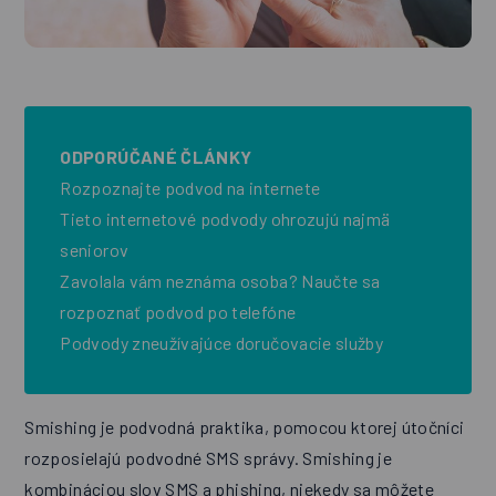
ODPORÚČANÉ ČLÁNKY
Rozpoznajte podvod na internete
Tieto internetové podvody ohrozujú najmä
seniorov
Zavolala vám neznáma osoba? Naučte sa
rozpoznať podvod po telefóne
Podvody zneužívajúce doručovacie služby
Smishing je podvodná praktika, pomocou ktorej útočníci
rozposielajú podvodné SMS správy. Smishing je
kombináciou slov SMS a phishing, niekedy sa môžete