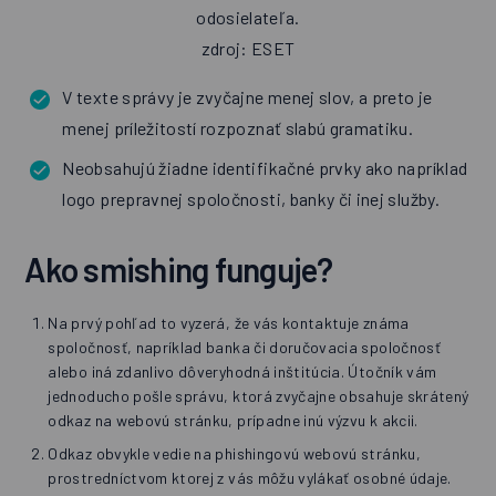
odosielateľa.
zdroj: ESET
V texte správy je zvyčajne menej slov, a preto je
menej príležitostí rozpoznať slabú gramatiku.
Neobsahujú žiadne identifikačné prvky ako napríklad
logo prepravnej spoločnosti, banky či inej služby.
Ako smishing funguje?
Na prvý pohľad to vyzerá, že vás kontaktuje známa
spoločnosť, napríklad banka či doručovacia spoločnosť
alebo iná zdanlivo dôveryhodná inštitúcia. Útočník vám
jednoducho pošle správu, ktorá zvyčajne obsahuje skrátený
odkaz na webovú stránku, prípadne inú výzvu k akcii.
Odkaz obvykle vedie na phishingovú webovú stránku,
prostredníctvom ktorej z vás môžu vylákať osobné údaje.