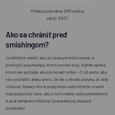
Príklad podvodnej SMS správy
zdroj: ESET
Ako sa chrániť pred
smishingom?
Je dôležité vedieť, ako sú správy konštruované, a
pochopiť psychológiu, ktorá za nimi stojí. Každá správa,
ktorá vás požiada, aby ste konali rýchlo – či už preto, aby
vás vystrašili, alebo preto, že ide o skvelú ponuku, je vždy
riziková. Správy, ktoré ovplyvňujú vaše emócie, s vami
manipulujú bez toho, aby o tom vedelo vaše podvedomie.
A pod nátlakom môže byť podvedený aj skúsený
používateľ.