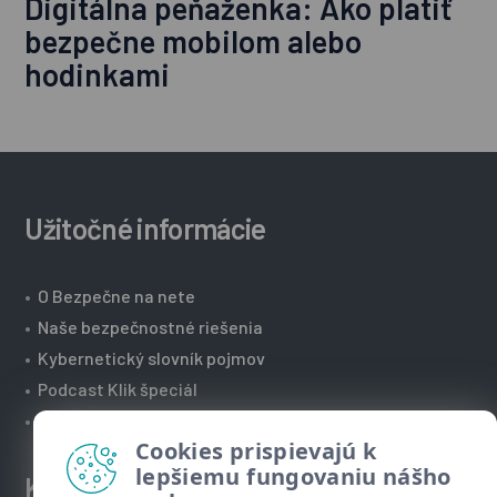
Digitálna peňaženka: Ako platiť
bezpečne mobilom alebo
hodinkami
Užitočné informácie
•
O Bezpečne na nete
•
Naše bezpečnostné riešenia
•
Kybernetický slovník pojmov
•
Podcast Klik špeciál
•
Technická podpora spoločnosti ESET
Cookies prispievajú k
lepšiemu fungovaniu nášho
Kontakt