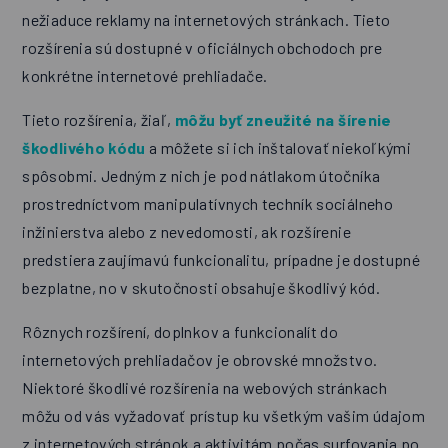
nežiaduce reklamy na internetových stránkach. Tieto
rozšírenia sú dostupné v oficiálnych obchodoch pre
konkrétne internetové prehliadače.
Tieto rozšírenia, žiaľ,
môžu byť zneužité na šírenie
škodlivého kódu
a môžete si ich inštalovať niekoľkými
spôsobmi. Jedným z nich je pod nátlakom útočníka
prostredníctvom manipulatívnych techník sociálneho
inžinierstva alebo z nevedomosti, ak rozšírenie
predstiera zaujímavú funkcionalitu, prípadne je dostupné
bezplatne, no v skutočnosti obsahuje škodlivý kód.
Rôznych rozšírení, doplnkov a funkcionalít do
internetových prehliadačov je obrovské množstvo.
Niektoré škodlivé rozšírenia na webových stránkach
môžu od vás vyžadovať prístup ku všetkým vašim údajom
z internetových stránok a aktivitám počas surfovania po