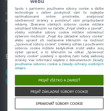
webu
Spolu s partnermi používame súbory cookie a ďalšie
technológie s cieľom poskytnúť vám čo najlepšie
Máte nezodpovedané otázky? Napíšte nám:
optimalizované online prostredie, analyzovať
bezpecnenanete@eset.sk
návštevnosť stránky a ponúknuť vám prispôsobené
reklamy. Zbieranie všetkých súborov cookie môžete
odsúhlasiť kliknutím na tlačidlo „Prijať všetko a zavrieť“,
všetky voliteľné súbory cookie môžete odmietnuť
výberom možnosti „Prijať iba základné súbory cookie“
alebo upraviť ich nastavenie kliknutím na možnosť
„Spravovať súbory cookie“. Udelený súhlas s používaním
súborov cookie môžete kedykoľvek zrušiť alebo svoj
výber upraviť, a to kliknutím na odkaz „Spravovať
ESET zákaznícka zóna
súbory cookie“ uvedený v spodnej časti našej webovej
stránky. Viac informácií nájdete v dokumentoch
Zásady
používania súborov cookie
a
Zásady ochrany osobných
údajov
.
Zákaznícke centrum
PRIJAŤ VŠETKO A ZAVRIEŤ
ESET HOME
PRIJAŤ ZÁKLADNÉ SÚBORY COOKIE
SPRAVOVAŤ SÚBORY COOKIE
2019 – 2026 Copyright © ESET, spol. s r.o. Všetky práva