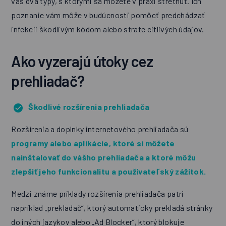
vás dva typy, s ktorými sa môžete v praxi stretnúť. Ich
poznanie vám môže v budúcnosti pomôcť predchádzať
infekcii škodlivým kódom alebo strate citlivých údajov.
Ako vyzerajú útoky cez
prehliadač?
Škodlivé rozšírenia prehliadača
Rozšírenia a doplnky internetového prehliadača sú
programy alebo aplikácie, ktoré si môžete
nainštalovať do vášho prehliadača a ktoré môžu
zlepšiť jeho funkcionalitu a používateľský zážitok.
Medzi známe príklady rozšírenia prehliadača patrí
napríklad „prekladač“, ktorý automaticky prekladá stránky
do iných jazykov alebo „Ad Blocker“, ktorý blokuje