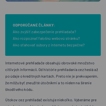
ODPORÚČANÉ ČLÁNKY
:
Ako zvýšiť zabezpečenie prehliadača?
Ako rozpoznať falošnú webovú stránku?
Ako sťahovať súbory z internetu bezpečne
?
Internetové prehliadače obsahujú obrovské množstvo
citlivých informácií. Od histórie prehliadania cez heslá až
po údaje o kreditných kartách. Preto nie je prekvapením,
že môžu byť zneužité útočníkmi a to nielen na šírenie
škodlivého kódu.
Útokov cez prehliadač existuje niekoľko. Vyberáme pre