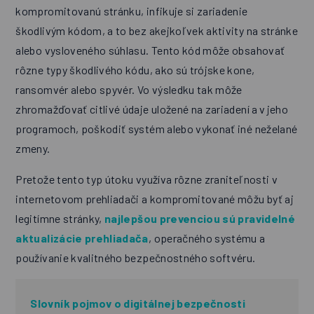
kompromitovanú stránku, infikuje si zariadenie
škodlivým kódom, a to bez akejkoľvek aktivity na stránke
alebo vysloveného súhlasu. Tento kód môže obsahovať
rôzne typy škodlivého kódu, ako sú trójske kone,
ransomvér alebo spyvér. Vo výsledku tak môže
zhromažďovať citlivé údaje uložené na zariadení a v jeho
programoch, poškodiť systém alebo vykonať iné neželané
zmeny.
Pretože tento typ útoku využíva rôzne zraniteľnosti v
internetovom prehliadači a kompromitované môžu byť aj
legitímne stránky,
najlepšou prevenciou sú pravidelné
aktualizácie prehliadača
, operačného systému a
používanie kvalitného bezpečnostného softvéru.
Slovník pojmov o digitálnej bezpečnosti