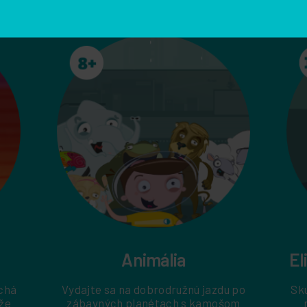
er nášho
te najnovšie
Túto stránku chráni reCAPTCHA, platia
é rady a tipy.
podmienky
spoločnosti Google.
Súhlasím s prihláse
ďalších marketingový
prostredníctvom email
spracúvaní osobných úd
stránke venovanej
Oc
Animália
El
chá
Vydajte sa na dobrodružnú jazdu po
Sk
že
zábavných planétach s kamošom