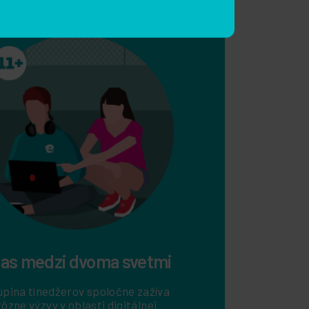
Už som prihlásený
Pravidlá ochrany súkromia
a
Zmluvné
ním na odber newslettera a
ch materiálov
u. Viac informácií o
ajov je k dispozícii na
hrane súkromia
.
ias medzi dvoma svetmi
upina tínedžerov spoločne zažíva
rôzne výzvy v oblasti digitálnej