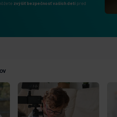
 môžete
zvýšiť bezpečnosť vašich detí
pred
čov