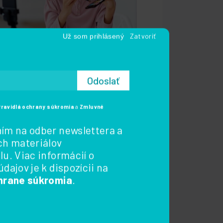
 rodičov a deti
,
Sociálne siete
4.
mbra 2024
 vplývajú sociálne siete
naše deti? Pozrite sa na
ody aj riziká