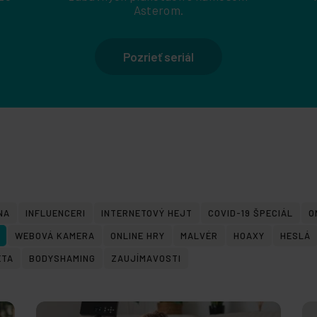
Asterom.
Pozrieť seriál
NA
INFLUENCERI
INTERNETOVÝ HEJT
COVID-19 ŠPECIÁL
O
WEBOVÁ KAMERA
ONLINE HRY
MALVÉR
HOAXY
HESLÁ
ETA
BODYSHAMING
ZAUJÍMAVOSTI