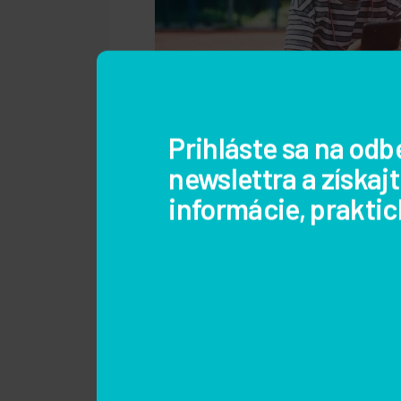
Pre rodičov a deti
,
Sociálne siete
10. m
2026
Ako pomôcť deťom
bezpečne a sebavedom
používať YouTube?