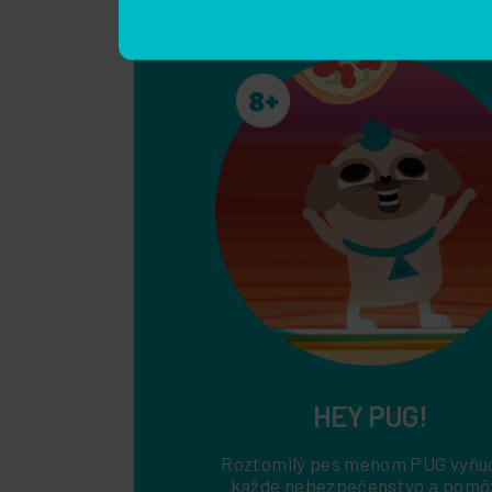
Video obsah pre deti
Prihláste sa na odb
newslettra a získaj
informácie, praktick
HEY PUG!
Roztomilý pes menom PUG vyňu
každé nebezpečenstvo a pomô