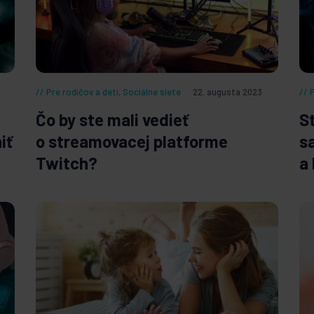
Pre rodičov a deti
,
Sociálne siete
22. augusta 2023
Čo by ste mali vedieť
S
iť
o streamovacej platforme
s
Twitch?
a 