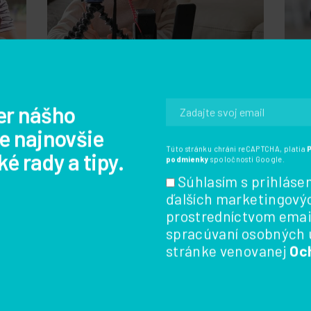
arca
Pre rodičov a deti
,
Sociálne siete
19.
Pre
septembra 2024
septe
Tvorivé digitálne
Ako
e
prostredie. Ako používať
na 
sociálne siete na kreatívny
výh
rozvoj?