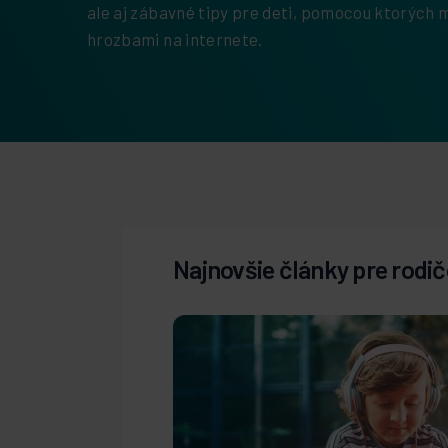
ale aj zábavné tipy pre deti, pomocou ktorých
hrozbami na internete.
Najnovšie články pre rodi