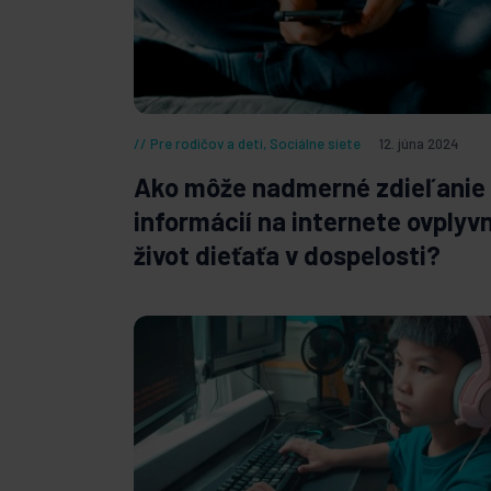
Pre rodičov a deti
,
Sociálne siete
12. júna 2024
Ako môže nadmerné zdieľanie
informácií na internete ovplyvn
život dieťaťa v dospelosti?