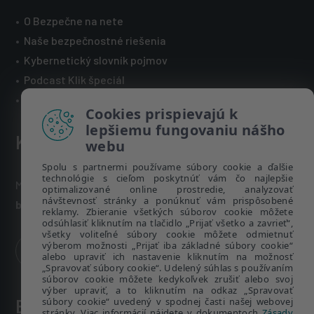
•
O Bezpečne na nete
•
Naše bezpečnostné riešenia
•
Kybernetický slovník pojmov
•
Podcast Klik špeciál
•
Technická podpora spoločnosti ESET
Cookies prispievajú k
lepšiemu fungovaniu nášho
Kontakt
webu
Spolu s partnermi používame súbory cookie a ďalšie
technológie s cieľom poskytnúť vám čo najlepšie
Máte nezodpovedané otázky? Napíšte nám:
optimalizované online prostredie, analyzovať
návštevnosť stránky a ponúknuť vám prispôsobené
bezpecnenanete@eset.sk
reklamy. Zbieranie všetkých súborov cookie môžete
odsúhlasiť kliknutím na tlačidlo „Prijať všetko a zavrieť“,
všetky voliteľné súbory cookie môžete odmietnuť
výberom možnosti „Prijať iba základné súbory cookie“
alebo upraviť ich nastavenie kliknutím na možnosť
„Spravovať súbory cookie“. Udelený súhlas s používaním
súborov cookie môžete kedykoľvek zrušiť alebo svoj
výber upraviť, a to kliknutím na odkaz „Spravovať
súbory cookie“ uvedený v spodnej časti našej webovej
ESET zákaznícka zóna
stránky. Viac informácií nájdete v dokumentoch
Zásady