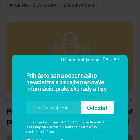
KYBERNETICKÁ VOJNA
ZAUJÍMAVOSTI
IT bezpečnosť
,
Trolling a nenávisť na internete
14. septembra 2021
Podcast Klik špeciál:Ako identifikovať
profesionálneho trolla a ako sa brániť