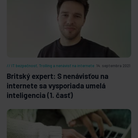
údajov je k dispozícii na stránke
venovanej
Ochrane súkromia
.
IT bezpečnosť
,
Trolling a nenávisť na internete
14. septembra 2021
Britský expert: S nenávisťou na
internete sa vysporiada umelá
inteligencia (1. časť)