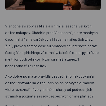
Vianočné sviatky sa blížia a s nimi aj sezóna veľkých
online nákupov. Obdobie pred Vianocami je pre mnohých
časom zháňania darčekov a hľadania najlepších zliav.
Žiaľ, práve v tomto čase sú podvody na internete čoraz
častejšie – phishingové e-maily, falošné e-shopy a rôzne
iné triky podvodníkov, ktorí sa snažia zneužiť
nepozornosť zákazníkov.
Ako dobre poznáte pravidlá bezpečného nakupovania
online? Vyznáte sa v znakoch phishingových e-mailov,
viete rozoznať dôveryhodné e-shopy od podvodných
stránok a poznáte zásady bezpečných online platieb?