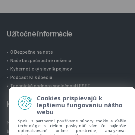
Užitočné informácie
•
O Bezpečne na nete
•
Naše bezpečnostné riešenia
•
Kybernetický slovník pojmov
•
Podcast Klik špeciál
•
Technická podpora spoločnosti ESET
Cookies prispievajú k
Kontakt
lepšiemu fungovaniu nášho
webu
Spolu s partnermi používame súbory cookie a ďalšie
Máte nezodpovedané otázky? Napíšte nám:
technológie s cieľom poskytnúť vám čo najlepšie
optimalizované online prostredie, analyzovať
bezpecnenanete@eset.sk