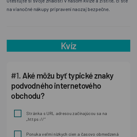
Otestujte si svoje znalosti v našom kvíze a zistite, či ste
na vianočné nákupy pripravení naozaj bezpečne.
Kvíz
#1.
Aké môžu byť typické znaky
podvodného internetového
obchodu?
Stránka s URL adresou začínajúcou sa na
„https://“
Ponuka veľmi nízkych cien a časovo obmedzená