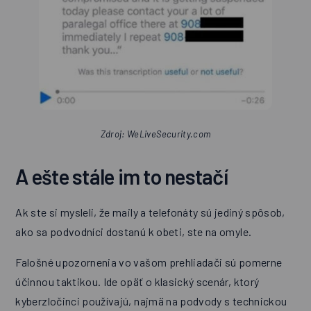
Zdroj: WeLiveSecurity.com
A ešte stále im to nestačí
Ak ste si mysleli, že maily a telefonáty sú jediný spôsob,
ako sa podvodníci dostanú k obeti, ste na omyle.
Falošné upozornenia vo vašom prehliadači sú pomerne
účinnou taktikou. Ide opäť o klasický scenár, ktorý
kyberzločinci používajú, najmä na podvody s technickou