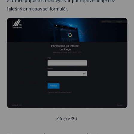
v tomto prípade snažili vylákať prístupové údaje cez
falošný prihlasovací formulár.
Zdroj: ESET