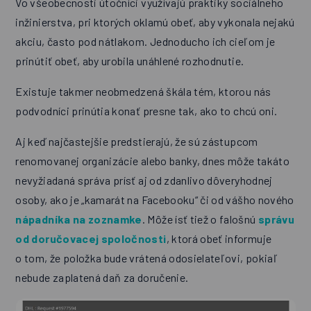
Vo všeobecnosti útočníci využívajú praktiky sociálneho
inžinierstva, pri ktorých oklamú obeť, aby vykonala nejakú
akciu, často pod nátlakom. Jednoducho ich cieľom je
prinútiť obeť, aby urobila unáhlené rozhodnutie.
Existuje takmer neobmedzená škála tém, ktorou nás
podvodníci prinútia konať presne tak, ako to chcú oni.
Aj keď najčastejšie predstierajú, že sú zástupcom
renomovanej organizácie alebo banky, dnes môže takáto
nevyžiadaná správa prísť aj od zdanlivo dôveryhodnej
osoby, ako je „kamarát na Facebooku“ či od vášho nového
nápadníka na zoznamke
. Môže ísť tiež o falošnú
správu
od doručovacej spoločnost
i
, ktorá obeť informuje
o tom, že položka bude vrátená odosielateľovi, pokiaľ
nebude zaplatená daň za doručenie.