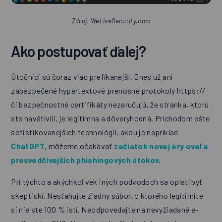
Zdroj: WeLiveSecurity.com
Ako postupovať ďalej?
Útočníci sú čoraz viac prefíkanejší. Dnes už ani
zabezpečené hypertextové prenosné protokoly https://
či bezpečnostné certifikáty nezaručujú, že stránka, ktorú
ste navštívili, je legitímna a dôveryhodná. Príchodom ešte
sofistikovanejších technológií, akou je napríklad
ChatGPT
, môžeme očakávať
začiatok novej éry oveľa
presvedčivejších phishingových útokov
.
Pri týchto a akýchkoľvek iných podvodoch sa oplatí byť
skeptickí. Nesťahujte žiadny súbor, o ktorého legitimite
si nie ste 100 % istí. Neodpovedajte na nevyžiadané e-