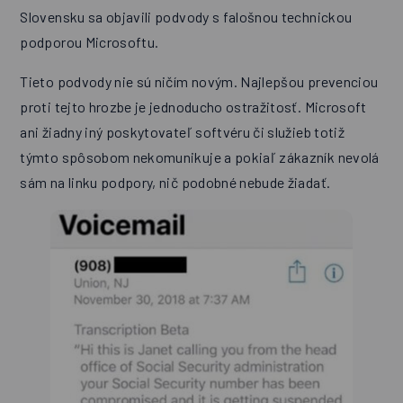
Slovensku sa objavili podvody s falošnou technickou
podporou Microsoftu.
Tieto podvody nie sú ničím novým. Najlepšou prevenciou
proti tejto hrozbe je jednoducho ostražitosť. Microsoft
ani žiadny iný poskytovateľ softvéru či služieb totiž
týmto spôsobom nekomunikuje a pokiaľ zákazník nevolá
sám na linku podpory, nič podobné nebude žiadať.