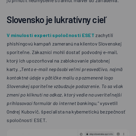
ju prinútiť neúmyselne stiahnuť malvér do zariadenia.
Slovensko je lukratívny cieľ
V minulosti experti spoločnosti ESET
zachytili
phishingovú kampaň zameranú na klientov Slovenskej
sporiteľne. Zákazníci mohli dostať podvodný e-mail,
ktorý ich upozorňoval na zablokovanie platobnej
karty. „
Tento e-mail nepôsobí veľmi presvedčivo, najmä
kontaktné údaje v pätičke mailu a pozmenené logo
Slovenskej sporiteľne vzbudzuje podozrenie. To sa však
zmení po kliknutí na odkaz, ktorý vedie na uveriteľnejší
prihlasovací formulár do internet bankingu,“
vysvetlil
Ondrej Kubovič, špecialista na kybernetickú bezpečnosť
spoločnosti ESET.