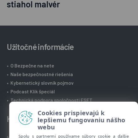
stiahol malvér
Užitočné informácie
•
O Bezpečne na nete
•
Naše bezpečnostné riešenia
•
Kybernetický slovník pojmov
•
Podcast Klik špeciál
•
Technická podpora spoločnosti ESET
Cookies prispievajú k
Kontakt
lepšiemu fungovaniu nášho
webu
Spolu s partnermi používame súbory cookie a ďalšie
Máte nezodpovedané otázky? Napíšte nám: