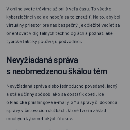
V online svete trávime až príliš veľa času. To všetko
kyberzločinci vedia a neboja sa to zneužiť. Na to, aby bol
virtuálny priestor pre nás bezpečný, je dôležité vedieť sa
orientovať v digitálnych technológiách a poznať, aké
typické taktiky používajú podvodníci.
Nevyžiadaná správa
s neobmedzenou škálou tém
Nevyžiadaná správa alebo jednoducho povedané, lacný
a stále účinný spôsob, ako sa dostať k obeti. Ide
o klasické phishingové e-maily, SMS správy či dokonca
správy v četovacích službách, ktoré tvoria základ
mnohých kybernetických útokov.