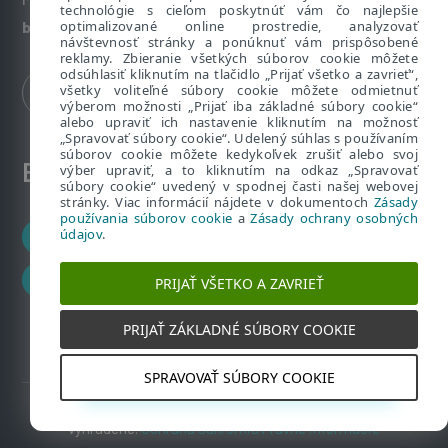
technológie s cieľom poskytnúť vám čo najlepšie
optimalizované online prostredie, analyzovať
bezpecnenanete@eset.sk
návštevnosť stránky a ponúknuť vám prispôsobené
reklamy. Zbieranie všetkých súborov cookie môžete
odsúhlasiť kliknutím na tlačidlo „Prijať všetko a zavrieť“,
všetky voliteľné súbory cookie môžete odmietnuť
výberom možnosti „Prijať iba základné súbory cookie“
alebo upraviť ich nastavenie kliknutím na možnosť
„Spravovať súbory cookie“. Udelený súhlas s používaním
súborov cookie môžete kedykoľvek zrušiť alebo svoj
ESET zákaznícka zóna
výber upraviť, a to kliknutím na odkaz „Spravovať
súbory cookie“ uvedený v spodnej časti našej webovej
stránky. Viac informácií nájdete v dokumentoch
Zásady
používania súborov cookie
a
Zásady ochrany osobných
údajov
.
Zákaznícke centrum
ESET HOME
PRIJAŤ VŠETKO A ZAVRIEŤ
PRIJAŤ ZÁKLADNÉ SÚBORY COOKIE
SPRAVOVAŤ SÚBORY COOKIE
2019 – 2026 Copyright © ESET, spol. s r.o. Všetky práva
vyhradené.
Ochrana súkromia
Právne informácie