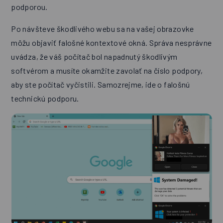
podporou.
Po návšteve škodlivého webu sa na vašej obrazovke
môžu objaviť falošné kontextové okná. Správa nesprávne
uvádza, že váš počítač bol napadnutý škodlivým
softvérom a musíte okamžite zavolať na číslo podpory,
aby ste počítač vyčistili. Samozrejme, ide o falošnú
technickú podporu.