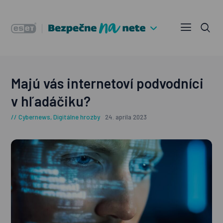
Majú vás internetoví podvodníci
v hľadáčiku?
Cybernews
,
Digitálne hrozby
24. apríla 2023