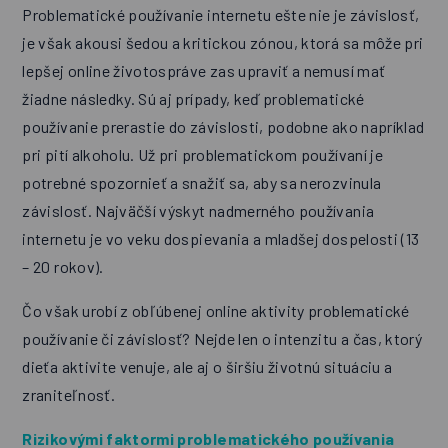
Problematické používanie internetu ešte nie je závislosť,
je však akousi šedou a kritickou zónou, ktorá sa môže pri
lepšej online životospráve zas upraviť a nemusí mať
žiadne následky. Sú aj prípady, keď problematické
používanie prerastie do závislosti, podobne ako napríklad
pri pití alkoholu. Už pri problematickom používaní je
potrebné spozornieť a snažiť sa, aby sa nerozvinula
závislosť. Najväčší výskyt nadmerného používania
internetu je vo veku dospievania a mladšej dospelosti (13
– 20 rokov).
Čo však urobí z obľúbenej online aktivity problematické
používanie či závislosť? Nejde len o intenzitu a čas, ktorý
dieťa aktivite venuje, ale aj o širšiu životnú situáciu a
zraniteľnosť.
Rizikovými faktormi problematického používania