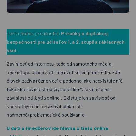
Tento článok je súčasťou
Príručky o digitálnej
bezpečnosti pre učiteľov 1. a 2. stupňa základných
škôl.
Závislosť od internetu, teda od samotného média,
neexistuje. Online a offline svet sú len prostredia, kde
človek zažíva rôzne veci a podobne, ako neexistuje nič
také ako závislosť od „bytia offline“, tak nie je ani
závislosť od „bytia online“. Existuje len závislosť od
konkrétnych online aktivít alebo ich
nadmerné/problematické používanie.
U detí a tínedžerov ide hlavne o tieto online