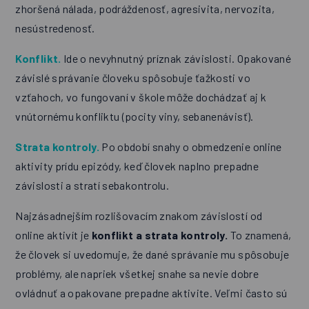
zhoršená nálada, podráždenosť, agresivita, nervozita,
nesústredenosť.
Konflikt.
Ide o nevyhnutný príznak závislosti. Opakované
závislé správanie človeku spôsobuje ťažkosti vo
vzťahoch, vo fungovaní v škole môže dochádzať aj k
vnútornému konfliktu (pocity viny, sebanenávisť).
Strata kontroly.
Po období snahy o obmedzenie online
aktivity prídu epizódy, keď človek naplno prepadne
závislosti a stratí sebakontrolu.
Najzásadnejším rozlišovacím znakom závislostí od
online aktivít je
konflikt a strata kontroly.
To znamená,
že človek si uvedomuje, že dané správanie mu spôsobuje
problémy, ale napriek všetkej snahe sa nevie dobre
ovládnuť a opakovane prepadne aktivite. Veľmi často sú