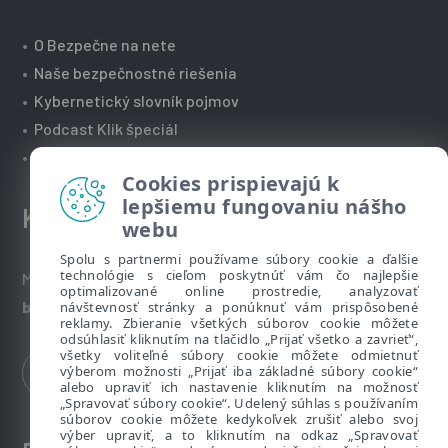
•
O Bezpečne na nete
•
Naše bezpečnostné riešenia
•
Kybernetický slovník pojmov
•
Podcast Klik špeciál
•
Technická podpora spoločnosti ESET
Cookies prispievajú k
lepšiemu fungovaniu nášho
Kontakt
webu
Spolu s partnermi používame súbory cookie a ďalšie
technológie s cieľom poskytnúť vám čo najlepšie
Máte nezodpovedané otázky? Napíšte nám:
optimalizované online prostredie, analyzovať
bezpecnenanete@eset.sk
návštevnosť stránky a ponúknuť vám prispôsobené
reklamy. Zbieranie všetkých súborov cookie môžete
odsúhlasiť kliknutím na tlačidlo „Prijať všetko a zavrieť“,
všetky voliteľné súbory cookie môžete odmietnuť
výberom možnosti „Prijať iba základné súbory cookie“
alebo upraviť ich nastavenie kliknutím na možnosť
„Spravovať súbory cookie“. Udelený súhlas s používaním
súborov cookie môžete kedykoľvek zrušiť alebo svoj
výber upraviť, a to kliknutím na odkaz „Spravovať