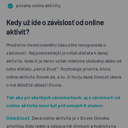
povaha online aktivity.
Kedy už ide o závislosť od online
aktivít?
Množstvo investovaného času ešte nevypovedá o
závislosti. Najpodstatnejší je vzťah dieťaťa k danej
aktivite, teda či je tento vzťah relatívne slobodný alebo od
neho dieťaťu „závisí život“. Rozhoduje priorita, ktorú
online aktivite človek dá, a to, či ho/ju daná činnosť oberá
o iné dôležité oblasti života.
Tak ako pri všetkých závislostiach, aj v závislosti od
online aktivity musí byť prítomných 6 znakov:
Dôležitosť.
Daná online aktivita je v živote človeka
prioritou číslo jeden a odsúva iné činnosti a hodnoty na