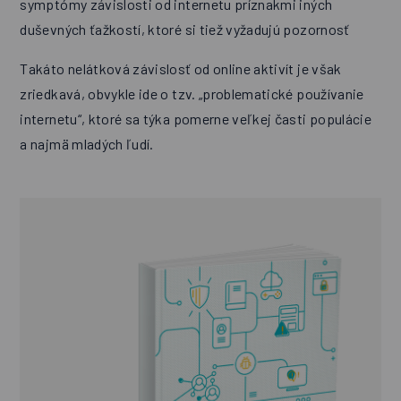
symptómy závislosti od internetu príznakmi iných
duševných ťažkostí, ktoré si tiež vyžadujú pozornosť
Takáto nelátková závislosť od online aktivít je však
zriedkavá, obvykle ide o tzv. „problematické používanie
internetu“, ktoré sa týka pomerne veľkej časti populácie
a najmä mladých ľudí.