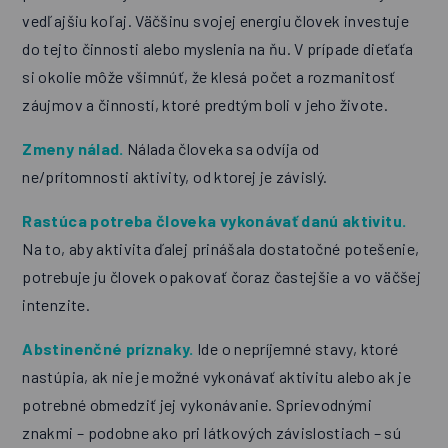
vedľajšiu koľaj. Väčšinu svojej energiu človek investuje
do tejto činnosti alebo myslenia na ňu. V prípade dieťaťa
si okolie môže všimnúť, že klesá počet a rozmanitosť
záujmov a činností, ktoré predtým boli v jeho živote.
Zmeny nálad.
Nálada človeka sa odvíja od
ne/prítomnosti aktivity, od ktorej je závislý.
Rastúca potreba človeka vykonávať danú aktivitu.
Na to, aby aktivita ďalej prinášala dostatočné potešenie,
potrebuje ju človek opakovať čoraz častejšie a vo väčšej
intenzite.
Abstinenčné príznaky.
Ide o nepríjemné stavy, ktoré
nastúpia, ak nie je možné vykonávať aktivitu alebo ak je
potrebné obmedziť jej vykonávanie. Sprievodnými
znakmi – podobne ako pri látkových závislostiach – sú