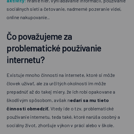
aktivity:
hranie hier, vyhľadávanie informácií, používanie
sociálnych sietí a četovanie, nadmerné pozeranie videí,
online nakupovanie..
Čo považujeme za
problematické používanie
internetu?
Existuje mnoho činností na internete, ktoré si môže
človek užívať, ale za určitých okolností im môže
prepadnúť až do takej miery, že ich robí opakovane a
škodlivým spôsobom, avšak n
edarí sa mu tieto
činnosti obmedziť.
Vtedy ide o tzv. problematické
používanie internetu, teda také, ktoré narúša osobný a
sociálny život, zhoršuje výkon v práci alebo v škole.