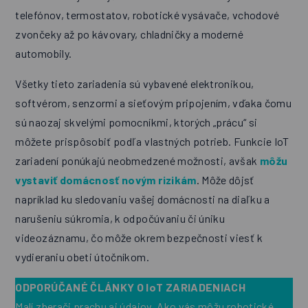
telefónov, termostatov, robotické vysávače, vchodové
zvončeky až po kávovary, chladničky a moderné
automobily.
Všetky tieto zariadenia sú vybavené elektronikou,
softvérom, senzormi a sieťovým pripojením, vďaka čomu
sú naozaj skvelými pomocníkmi, ktorých „prácu“ si
môžete prispôsobiť podľa vlastných potrieb. Funkcie IoT
zariadení ponúkajú neobmedzené možnosti, avšak
môžu
vystaviť domácnosť novým rizikám
. Môže dôjsť
napríklad ku sledovaniu vašej domácnosti na diaľku a
narušeniu súkromia, k odpočúvaniu či úniku
videozáznamu, čo môže okrem bezpečnosti viesť k
vydieraniu obeti útočníkom.
ODPORÚČANÉ ČLÁNKY
O IoT ZARIADENIACH
Malí zberači prachu aj údajov. Ako vás môžu robotické