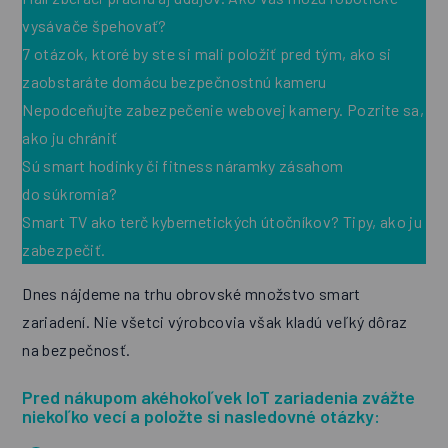
vysávače špehovať?
7 otázok, ktoré by ste si mali položiť pred tým, ako si
zaobstaráte domácu bezpečnostnú kameru
Nepodceňujte zabezpečenie webovej kamery. Pozrite sa,
ako ju chrániť
Sú smart hodinky či fitness náramky zásahom
do súkromia?
Smart TV ako terč kybernetických útočníkov? Tipy, ako ju
zabezpečiť.
Dnes nájdeme na trhu obrovské množstvo smart
zariadení. Nie všetci výrobcovia však kladú veľký dôraz
na bezpečnosť.
Pred nákupom akéhokoľvek IoT zariadenia zvážte
niekoľko vecí a položte si nasledovné otázky: