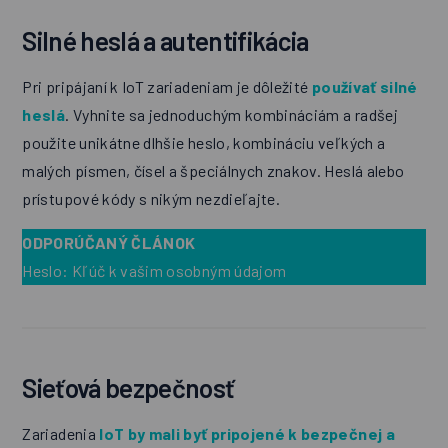
Silné heslá a autentifikácia
Pri pripájaní k IoT zariadeniam je dôležité
používať silné
heslá
. Vyhnite sa jednoduchým kombináciám a radšej
použite unikátne dlhšie heslo, kombináciu veľkých a
malých písmen, čísel a špeciálnych znakov. Heslá alebo
prístupové kódy s nikým nezdieľajte.
ODPORÚČANÝ ČLÁNOK
Heslo: Kľúč k vašim osobným údajom
Sieťová bezpečnosť
Zariadenia
IoT by mali byť pripojené k bezpečnej a