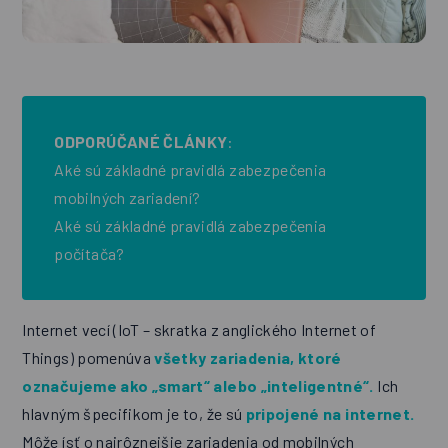
ODPORÚČANÉ ČLÁNKY
:
Aké sú základné pravidlá zabezpečenia
mobilných zariadení?
Aké sú základné pravidlá zabezpečenia
počítača?
Internet vecí (IoT ­– skratka z anglického Internet of
Things) pomenúva
všetky zariadenia, ktoré
označujeme ako „smart“ alebo „inteligentné“.
Ich
hlavným špecifikom je to, že sú
pripojené na internet.
Môže ísť o najrôznejšie zariadenia od mobilných