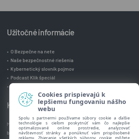
Užitočné informácie
•
O Bezpečne na nete
•
Naše bezpečnostné riešenia
•
Kybernetický slovník pojmov
•
Podcast Klik špeciál
•
Technická podpora spoločnosti ESET
Cookies prispievajú k
lepšiemu fungovaniu nášho
Kontakt
webu
Spolu s partnermi používame súbory cookie a ďalšie
technológie s cieľom poskytnúť vám čo najlepšie
Máte nezodpovedané otázky? Napíšte nám:
optimalizované online prostredie, analyzovať
bezpecnenanete@eset.sk
návštevnosť stránky a ponúknuť vám prispôsobené
reklamy. Zbieranie všetkých súborov cookie môžete