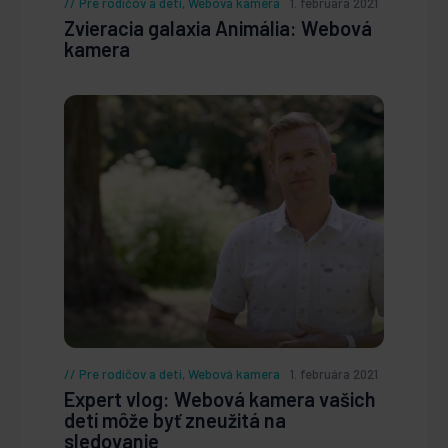
Pre rodičov a deti
,
Webová kamera
1. februára 2021
Zvieracia galaxia Animália: Webová
kamera
Pre rodičov a deti
,
Webová kamera
1. februára 2021
Expert vlog: Webová kamera vašich
detí môže byť zneužitá na
sledovanie