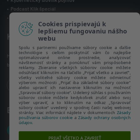
•
Podcast Klik špeciál
•
Technická podpora spoločnosti ESET
Cookies prispievajú k
lepšiemu fungovaniu nášho
Kontakt
webu
Spolu s partnermi používame súbory cookie a ďalšie
technológie s cieľom poskytnúť vám čo najlepšie
Máte nezodpovedané otázky? Napíšte nám:
optimalizované online prostredie, analyzovať
návštevnosť stránky a ponúknuť vám prispôsobené
bezpecnenanete@eset.sk
reklamy. Zbieranie všetkých súborov cookie môžete
odsúhlasiť kliknutím na tlačidlo „Prijať všetko a zavrieť“,
všetky voliteľné súbory cookie môžete odmietnuť
výberom možnosti „Prijať iba základné súbory cookie“
alebo upraviť ich nastavenie kliknutím na možnosť
„Spravovať súbory cookie“. Udelený súhlas s používaním
súborov cookie môžete kedykoľvek zrušiť alebo svoj
výber upraviť, a to kliknutím na odkaz „Spravovať
súbory cookie“ uvedený v spodnej časti našej webovej
ESET zákaznícka zóna
stránky. Viac informácií nájdete v dokumentoch
Zásady
používania súborov cookie
a
Zásady ochrany osobných
údajov
.
Zákaznícke centrum
PRIJAŤ VŠETKO A ZAVRIEŤ