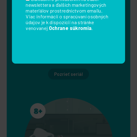
newslettera a ďalších marketingových
materiálov prostredníctvom emailu.
Viac informácií o spracúvaní osobných
údajov je k dispozícii na stránke
venovanej
Ochrane súkromia
.
HEY PUG!
Roztomilý pes menom PUG vyňuchá každé
nebezpečenstvo a pomôže kamarátom.
Pozrieť seriál