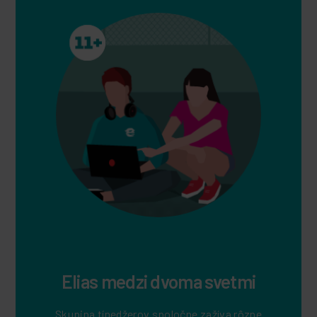
Elias medzi dvoma svetmi
Skupina tínedžerov spoločne zažíva rôzne