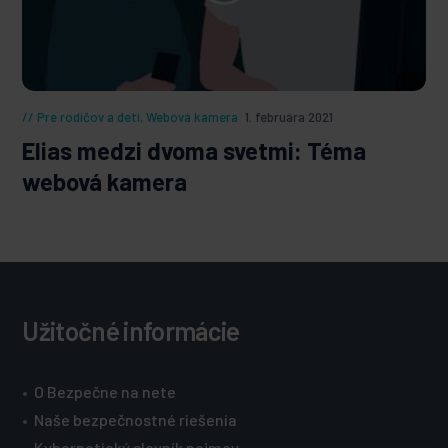
Pre rodičov a deti
,
Webová kamera
1. februára 2021
Elias medzi dvoma svetmi: Téma
webová kamera
Užitočné informácie
•
O Bezpečne na nete
•
Naše bezpečnostné riešenia
•
Kybernetický slovník pojmov