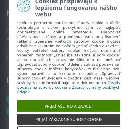
Cookies prispievajú k
lepšiemu fungovaniu nášho
Kontakt
webu
Spolu s partnermi používame súbory cookie a ďalšie
technológie s cieľom poskytnúť vám čo najlepšie
Máte nezodpovedané otázky? Napíšte nám:
optimalizované online prostredie, analyzovať
návštevnosť stránky a ponúknuť vám prispôsobené
bezpecnenanete@eset.sk
reklamy. Zbieranie všetkých súborov cookie môžete
odsúhlasiť kliknutím na tlačidlo „Prijať všetko a zavrieť“,
všetky voliteľné súbory cookie môžete odmietnuť
výberom možnosti „Prijať iba základné súbory cookie“
alebo upraviť ich nastavenie kliknutím na možnosť
„Spravovať súbory cookie“. Udelený súhlas s používaním
súborov cookie môžete kedykoľvek zrušiť alebo svoj
výber upraviť, a to kliknutím na odkaz „Spravovať
súbory cookie“ uvedený v spodnej časti našej webovej
ESET zákaznícka zóna
stránky. Viac informácií nájdete v dokumentoch
Zásady
používania súborov cookie
a
Zásady ochrany osobných
údajov
.
Zákaznícke centrum
PRIJAŤ VŠETKO A ZAVRIEŤ
ESET HOME
PRIJAŤ ZÁKLADNÉ SÚBORY COOKIE