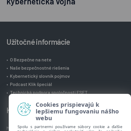
kybernetická vojna
Užitočné informácie
•
O Bezpečne na nete
•
Naše bezpečnostné riešenia
•
Kybernetický slovník pojmov
•
Podcast Klik špeciál
•
Technická podpora spoločnosti ESET
Cookies prispievajú k
Kontakt
lepšiemu fungovaniu nášho
webu
Spolu s partnermi používame súbory cookie a ďalšie
Máte nezodpovedané otázky? Napíšte nám: