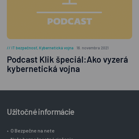
IT bezpečnosť
,
Kybernetická vojna
16. novembra 2021
Podcast Klik špeciál:Ako vyzerá
kybernetická vojna
Užitočné informácie
•
O Bezpečne na nete