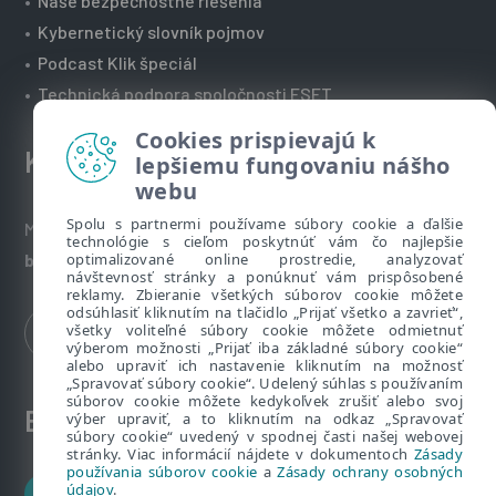
•
Naše bezpečnostné riešenia
•
Kybernetický slovník pojmov
•
Podcast Klik špeciál
•
Technická podpora spoločnosti ESET
Cookies prispievajú k
Kontakt
lepšiemu fungovaniu nášho
webu
Spolu s partnermi používame súbory cookie a ďalšie
Máte nezodpovedané otázky? Napíšte nám:
technológie s cieľom poskytnúť vám čo najlepšie
optimalizované online prostredie, analyzovať
bezpecnenanete@eset.sk
návštevnosť stránky a ponúknuť vám prispôsobené
reklamy. Zbieranie všetkých súborov cookie môžete
odsúhlasiť kliknutím na tlačidlo „Prijať všetko a zavrieť“,
všetky voliteľné súbory cookie môžete odmietnuť
výberom možnosti „Prijať iba základné súbory cookie“
alebo upraviť ich nastavenie kliknutím na možnosť
„Spravovať súbory cookie“. Udelený súhlas s používaním
súborov cookie môžete kedykoľvek zrušiť alebo svoj
ESET zákaznícka zóna
výber upraviť, a to kliknutím na odkaz „Spravovať
súbory cookie“ uvedený v spodnej časti našej webovej
stránky. Viac informácií nájdete v dokumentoch
Zásady
používania súborov cookie
a
Zásady ochrany osobných
údajov
.
Zákaznícke centrum