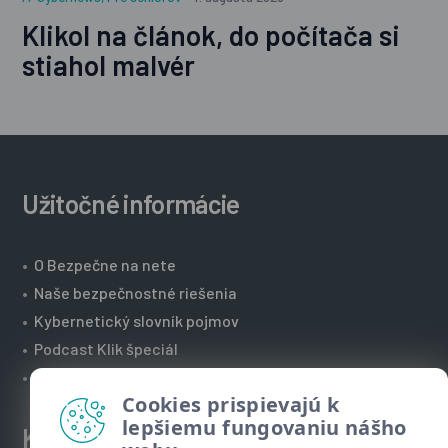
Klikol na článok, do počítača si
stiahol malvér
Užitočné informácie
•
O Bezpečne na nete
•
Naše bezpečnostné riešenia
•
Kybernetický slovník pojmov
•
Podcast Klik špeciál
•
Technická podpora spoločnosti ESET
Cookies prispievajú k
lepšiemu fungovaniu nášho
Kontakt