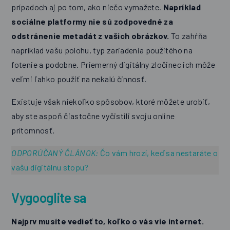
prípadoch aj po tom, ako niečo vymažete.
Napríklad
sociálne platformy nie sú zodpovedné za
odstránenie metadát z vašich obrázkov.
To zahŕňa
napríklad vašu polohu, typ zariadenia použitého na
fotenie a podobne. Priemerný digitálny zločinec ich môže
veľmi ľahko použiť na nekalú činnosť.
Existuje však niekoľko spôsobov, ktoré môžete urobiť,
aby ste aspoň čiastočne vyčistili svoju online
prítomnosť.
ODPORÚČANÝ ČLÁNOK:
Čo vám hrozí, keď sa nestaráte o
vašu digitálnu stopu?
Vygooglite sa
Najprv musíte vedieť to, koľko o vás vie internet.