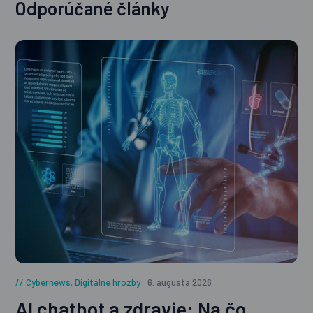
Odporúčané články
Cybernews
,
Digitálne hrozby
6. augusta 2026
AI chatbot a zdravie: Na čo