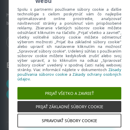
webu
Spolu s partnermi používame súbory cookie a ďalšie
technológie s cieľom poskytnúť vám čo najlepšie
Máte nezodpovedané otázky? Napíšte nám:
optimalizované online prostredie, analyzovať
bezpecnenanete@eset.sk
návštevnosť stránky a ponúknuť vám prispôsobené
reklamy. Zbieranie všetkých súborov cookie môžete
odsúhlasiť kliknutím na tlačidlo „Prijať všetko a zavrieť“,
všetky voliteľné súbory cookie môžete odmietnuť
výberom možnosti „Prijať iba základné súbory cookie“
alebo upraviť ich nastavenie kliknutím na možnosť
„Spravovať súbory cookie“. Udelený súhlas s používaním
súborov cookie môžete kedykoľvek zrušiť alebo svoj
výber upraviť, a to kliknutím na odkaz „Spravovať
ESET zákaznícka zóna
súbory cookie“ uvedený v spodnej časti našej webovej
stránky. Viac informácií nájdete v dokumentoch
Zásady
používania súborov cookie
a
Zásady ochrany osobných
údajov
.
Zákaznícke centrum
PRIJAŤ VŠETKO A ZAVRIEŤ
ESET HOME
PRIJAŤ ZÁKLADNÉ SÚBORY COOKIE
SPRAVOVAŤ SÚBORY COOKIE
2019 – 2026 Copyright © ESET, spol. s r.o. Všetky práva