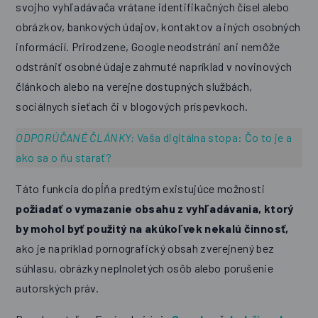
svojho vyhľadávača vrátane identifikačných čísel alebo
obrázkov, bankových údajov, kontaktov a iných osobných
informácií. Prirodzene, Google neodstráni ani nemôže
odstrániť osobné údaje zahrnuté napríklad v novinových
článkoch alebo na verejne dostupných službách,
sociálnych sieťach či v blogových príspevkoch.
ODPORÚČANÉ ČLÁNKY:
Vaša digitálna stopa: Čo to je a
ako sa o ňu starať?
Táto funkcia dopĺňa predtým existujúce možnosti
požiadať o vymazanie obsahu z vyhľadávania, ktorý
by mohol byť použitý na akúkoľvek nekalú činnosť,
ako je napríklad pornografický obsah zverejnený bez
súhlasu, obrázky neplnoletých osôb alebo porušenie
autorských práv.