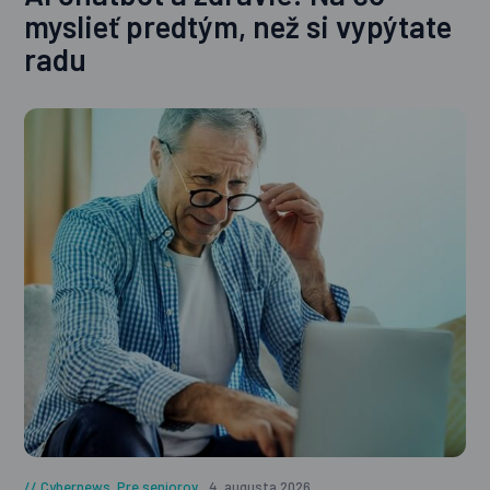
myslieť predtým, než si vypýtate
radu
Cybernews
,
Pre seniorov
4. augusta 2026