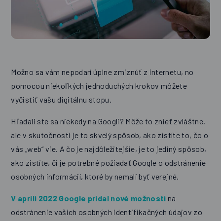
Možno sa vám nepodarí úplne zmiznúť z internetu, no
pomocou niekoľkých jednoduchých krokov môžete
vyčistiť vašu digitálnu stopu.
Hľadali ste sa niekedy na Googli? Môže to znieť zvláštne,
ale v skutočnosti je to skvelý spôsob, ako zistíte to, čo o
vás „web“ vie. A čo je najdôležitejšie, je to jediný spôsob,
ako zistíte, či je potrebné požiadať Google o odstránenie
osobných informácií, ktoré by nemali byť verejné.
V apríli 2022 Google pridal nové možnosti
na
odstránenie vašich osobných identifikačných údajov zo