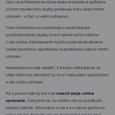
číslo na prihlásenie na rôzne webové stránky a aplikácie,
pričom mnohé tieto služby predávajú tieto údaje tretím
stranám – a žiaľ, s vaším súhlasom.
Tieto informácie sa nachádzajú v podmienkach
používania danej služby, ktoré takmer určite väčšina
z nás nečíta. Odsúhlasením týchto podmienok dávame
službe povolenie, napríklad aj na predávanie údajov tretím
stranám.
Nenechajte sa však odradiť. Existuje veľká šanca, že
stále máte čas obmedziť to, čo si ľudia alebo spoločnosti
o vás môžu vyhľadať.
No v prvom rade by ste mali
zmeniť svoje online
správanie
. Zamyslite sa, čo všetko ste na sociálnych
sieťach zdieľali. Informácie o vás a vo vašom profile sú
práve od vás. Niekedy vás ani dostatočné nastavenie