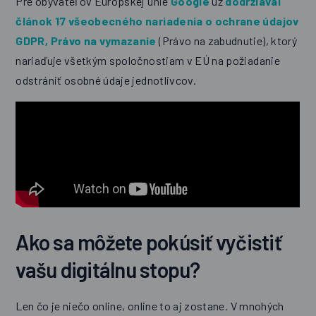
Pre obyvateľov Európskej únie
Google
už
dodržiaval
článok 17 všeobecného nariadenia o ochrane údajov
GDPR, Právo na vymazanie
(Právo na zabudnutie), ktorý
nariaďuje všetkým spoločnostiam v EÚ na požiadanie
odstrániť osobné údaje jednotlivcov.
Ako sa môžete pokúsiť vyčistiť
vašu digitálnu stopu?
Len čo je niečo online, online to aj zostane. V mnohých