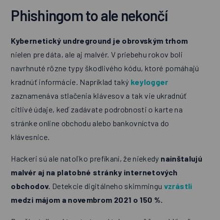
Phishingom to ale nekončí
Kybernetický undreground je obrovským trhom
nielen pre dáta, ale aj malvér. V priebehu rokov boli
navrhnuté rôzne typy škodlivého kódu, ktoré pomáhajú
kradnúť informácie. Napríklad taký
keylogger
zaznamenáva stlačenia klávesov a tak vie ukradnúť
citlivé údaje, keď zadávate podrobnosti o karte na
stránke online obchodu alebo bankovníctva do
klávesnice.
Hackeri sú ale natoľko prefíkaní, že niekedy
nainštalujú
malvér aj na platobné stránky internetových
obchodov.
Detekcie digitálneho skimmingu
vzrástli
medzi májom a novembrom 2021 o 150 %.