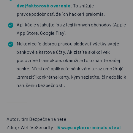
dvojfaktorové overenie
. To znižuje
pravdepodobnosť, že ich hackeri prelomia.
Aplikácie sťahujte iba z legitímnych obchodov (Apple
App Store, Google Play).
Nakoniec je dobrou praxou sledovať všetky svoje
bankové a kartové účty. Ak zistíte akékoľvek
podozrivé transakcie, okamžite to oznámte vašej
banke. Niektoré aplikácie bánk vám teraz umožňujú
„zmraziť“ konkrétne karty, kým nezistíte, či nedošlo k
narušeniu bezpečnosti.
Autor: tím Bezpečne na nete
Zdroj: WeLiveSecurity –
5 ways cybercriminals steal