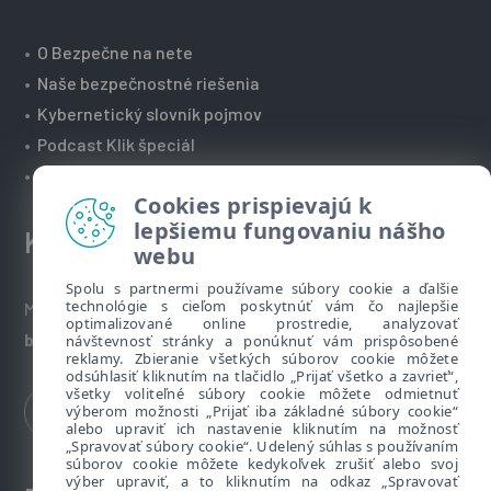
•
O Bezpečne na nete
•
Naše bezpečnostné riešenia
•
Kybernetický slovník pojmov
•
Podcast Klik špeciál
•
Technická podpora spoločnosti ESET
Cookies prispievajú k
lepšiemu fungovaniu nášho
Kontakt
webu
Spolu s partnermi používame súbory cookie a ďalšie
technológie s cieľom poskytnúť vám čo najlepšie
Máte nezodpovedané otázky? Napíšte nám:
optimalizované online prostredie, analyzovať
bezpecnenanete@eset.sk
návštevnosť stránky a ponúknuť vám prispôsobené
reklamy. Zbieranie všetkých súborov cookie môžete
odsúhlasiť kliknutím na tlačidlo „Prijať všetko a zavrieť“,
všetky voliteľné súbory cookie môžete odmietnuť
výberom možnosti „Prijať iba základné súbory cookie“
alebo upraviť ich nastavenie kliknutím na možnosť
„Spravovať súbory cookie“. Udelený súhlas s používaním
súborov cookie môžete kedykoľvek zrušiť alebo svoj
výber upraviť, a to kliknutím na odkaz „Spravovať