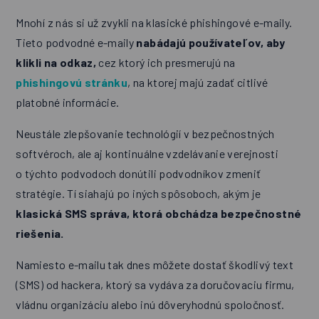
Mnohí z nás si už zvykli na klasické phishingové e-maily.
Tieto podvodné e-maily
nabádajú používateľov, aby
klikli na odkaz,
cez ktorý ich presmerujú na
phishingovú stránku
, na ktorej majú zadať citlivé
platobné informácie.
Neustále zlepšovanie technológií v bezpečnostných
softvéroch, ale aj kontinuálne vzdelávanie verejnosti
o týchto podvodoch donútili podvodníkov zmeniť
stratégie. Tí siahajú po iných spôsoboch, akým je
klasická SMS správa, ktorá obchádza bezpečnostné
riešenia.
Namiesto e-mailu tak dnes môžete dostať škodlivý text
(SMS) od hackera, ktorý sa vydáva za doručovaciu firmu,
vládnu organizáciu alebo inú dôveryhodnú spoločnosť.