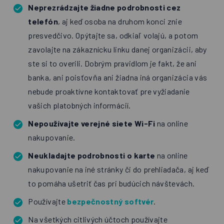
Neprezrádzajte žiadne podrobnosti cez
telefón
, aj keď osoba na druhom konci znie
presvedčivo. Opýtajte sa, odkiaľ volajú, a potom
zavolajte na zákaznícku linku danej organizácii, aby
ste si to overili. Dobrým pravidlom je fakt, že ani
banka, ani poisťovňa ani žiadna iná organizácia vás
nebude proaktívne kontaktovať pre vyžiadanie
vašich platobných informácií.
Nepoužívajte verejné siete Wi-Fi
na online
nakupovanie.
Neukladajte podrobnosti o karte
na online
nakupovanie na iné stránky či do prehliadača, aj keď
to pomáha ušetriť čas pri budúcich návštevách.
Používajte
bezpečnostný softvér
.
Na všetkých citlivých účtoch používajte