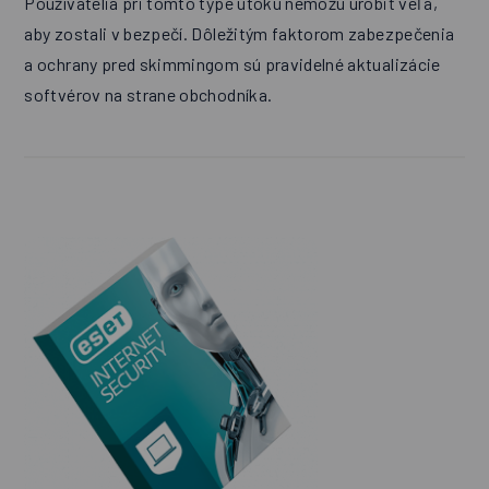
Používatelia pri tomto type útoku nemôžu urobiť veľa,
aby zostali v bezpečí. Dôležitým faktorom zabezpečenia
a ochrany pred skimmingom sú pravidelné aktualizácie
softvérov na strane obchodníka.