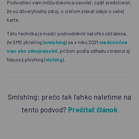
Podvodníci vám môžu dokonca zavolať, opäť predstierať,
že sú dôveryhodný zdroj, s cieľom získať údaje o vašej
karte.
Táto technika je medzi podvodníkmi natoľko obľúbená,
že SMS phishing (
smishing
) sa v roku 2021
medziročne
viac ako zdvojnásobil
, pričom podľa odhadu vzrástol aj
hlasový phishing (
vishing
).
Smishing: prečo tak ľahko naletíme na
tento podvod?
Prečítať článok