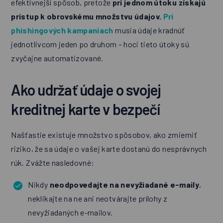
efektívnejší spôsob, pretože
pri jednom útoku získajú
prístup k obrovskému množstvu údajov.
Pri
phishingových kampaniach
musia údaje kradnúť
jednotlivcom jeden po druhom – hoci tieto útoky sú
zvyčajne automatizované.
Ako udržať údaje o svojej
kreditnej karte v bezpečí
Našťastie existuje množstvo spôsobov, ako zmierniť
riziko, že sa údaje o vašej karte dostanú do nesprávnych
rúk. Zvážte nasledovné:
Nikdy
neodpovedajte na nevyžiadané e-maily
,
neklikajte na ne ani neotvárajte prílohy z
nevyžiadaných e-mailov.