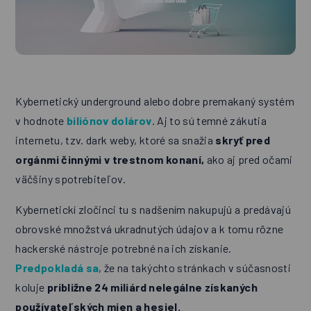
Kybernetický underground alebo dobre premakaný systém
v hodnote
biliónov dolárov
. Aj to sú temné zákutia
internetu, tzv. dark weby, ktoré sa snažia
skryť pred
orgánmi činnými v trestnom konaní,
ako aj pred očami
väčšiny spotrebiteľov.
Kybernetickí zločinci tu s nadšením nakupujú a predávajú
obrovské množstvá ukradnutých údajov a k tomu rôzne
hackerské nástroje potrebné na ich získanie.
Predpokladá sa
, že na takýchto stránkach v súčasnosti
koluje
približne 24 miliárd nelegálne získaných
používateľských mien a hesiel.