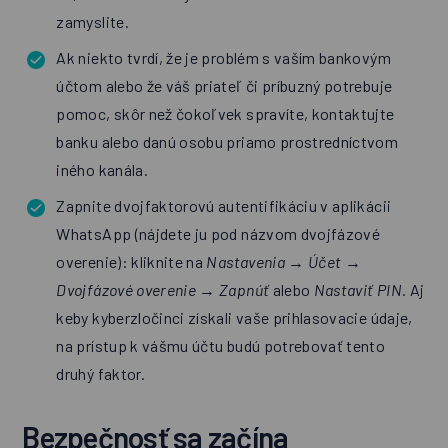
zamyslite.
Ak niekto tvrdí, že je problém s vaším bankovým
účtom alebo že váš priateľ či príbuzný
potrebuje
pomoc
, skôr než čokoľvek spravíte, kontaktujte
banku alebo danú osobu priamo prostredníctvom
iného kanála.
Zapnite dvojfaktorovú autentifikáciu v aplikácii
WhatsApp (nájdete ju pod názvom
dvojfázové
overenie
): kliknite na
Nastavenia
→
Účet
→
Dvojfázové overenie
→
Zapnúť
alebo
Nastaviť PIN
. Aj
keby kyberzločinci získali vaše prihlasovacie údaje,
na prístup k vášmu účtu budú potrebovať tento
druhý faktor.
Bezpečnosť sa začína