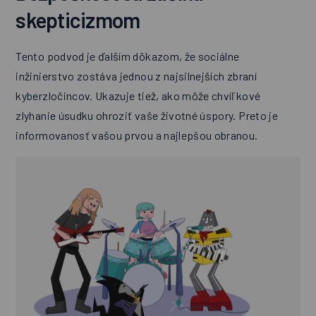
skepticizmom
Tento podvod je ďalším dôkazom, že sociálne
inžinierstvo zostáva jednou z najsilnejších zbraní
kyberzločincov. Ukazuje tiež, ako môže chvíľkové
zlyhanie úsudku ohroziť vaše životné úspory. Preto je
informovanosť vašou prvou a najlepšou obranou.