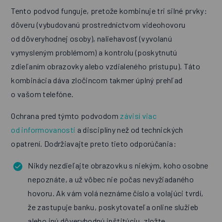
Tento podvod funguje, pretože kombinuje tri silné prvky:
dôveru (vybudovanú prostredníctvom videohovoru
od dôveryhodnej osoby), naliehavosť (vyvolanú
vymysleným problémom) a kontrolu (poskytnutú
zdieľaním obrazovky alebo vzdialeného prístupu). Táto
kombinácia dáva zločincom takmer úplný prehľad
o vašom telefóne.
Ochrana pred týmto podvodom
závisí viac
od informovanosti
a disciplíny než od technických
opatrení. Dodržiavajte preto tieto odporúčania:
Nikdy nezdieľajte obrazovku s niekým, koho osobne
nepoznáte, a už vôbec nie počas nevyžiadaného
hovoru. Ak vám volá neznáme číslo a volajúci tvrdí,
že zastupuje banku, poskytovateľa online služieb
alebo inú dôveryhodnú inštitúciu, zložte