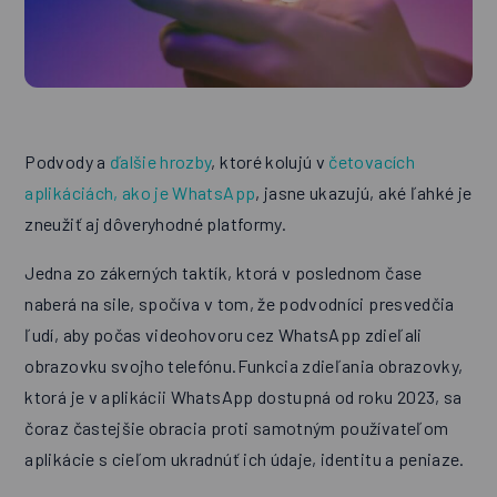
Podvody a
ďalšie hrozby
, ktoré kolujú v
četovacích
aplikáciách, ako je WhatsApp
, jasne ukazujú, aké ľahké je
zneužiť aj dôveryhodné platformy.
Jedna zo zákerných taktík, ktorá v poslednom čase
naberá na sile, spočíva v tom, že podvodníci presvedčia
ľudí, aby počas videohovoru cez WhatsApp zdieľali
obrazovku svojho telefónu.Funkcia zdieľania obrazovky,
ktorá je v aplikácii WhatsApp dostupná od roku 2023, sa
čoraz častejšie obracia proti samotným používateľom
aplikácie s cieľom ukradnúť ich údaje, identitu a peniaze.