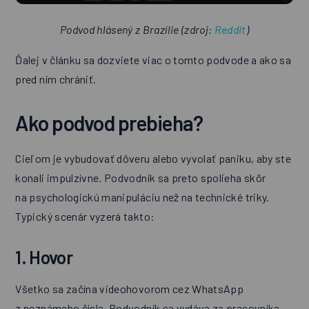
Podvod hlásený z Brazílie (zdroj:
Reddit
)
Ďalej v článku sa dozviete viac o tomto podvode a ako sa
pred ním chrániť.
Ako podvod prebieha?
Cieľom je vybudovať dôveru alebo vyvolať paniku, aby ste
konali impulzívne. Podvodník sa preto spolieha skôr
na psychologickú manipuláciu než na technické triky.
Typický scenár vyzerá takto:
1. Hovor
Všetko sa začína videohovorom cez WhatsApp
z neznámeho čísla. Podvodník sa vydáva za pracovníka