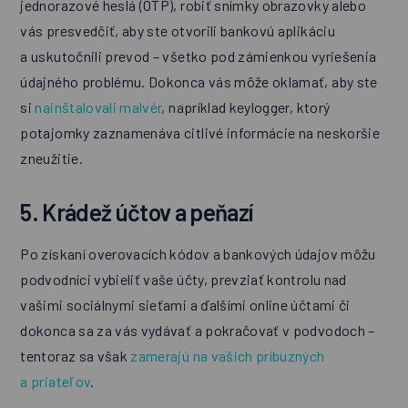
jednorazové heslá (OTP), robiť snímky obrazovky alebo
vás presvedčiť, aby ste otvorili bankovú aplikáciu
a uskutočnili prevod – všetko pod zámienkou vyriešenia
údajného problému. Dokonca vás môže oklamať, aby ste
si
nainštalovali malvér
, napríklad keylogger, ktorý
potajomky zaznamenáva citlivé informácie na neskoršie
zneužitie.
5. Krádež účtov a peňazí
Po získaní overovacích kódov a bankových údajov môžu
podvodníci vybieliť vaše účty, prevziať kontrolu nad
vašimi sociálnymi sieťami a ďalšími online účtami či
dokonca sa za vás vydávať a pokračovať v podvodoch –
tentoraz sa však
zamerajú na vašich príbuzných
a priateľov
.