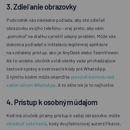
3. Zdieľanie obrazovky
Podvodník vás následne požiada, aby ste zdieľali
obrazovku svojho telefónu – vraj preto, aby vám
„pomohol“ na diaľku vyriešiť údajný problém. Môže vás
dokonca požiadať o inštaláciu legitímnej aplikácie
na vzdialený prístup, ako je AnyDesk alebo TeamViewer.
Ak to urobíte, útočník uvidí všetky vaše prichádzajúce
textové správy a overovacie kódy pre WhatsApp.
S týmito kódmi môže okamžite
prevziať kontrolu nad
vaším účtom WhatsApp
. A to ešte nie je to najhoršie.
4. Prístup k osobným údajom
Keď má útočník priamy prístup k vašej obrazovke, môže
ukradnúť vaše heslá
, kódy dvojfaktorovej autentifikácie,