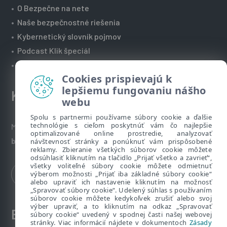
•
O Bezpečne na nete
•
Naše bezpečnostné riešenia
•
Kybernetický slovník pojmov
•
Podcast Klik špeciál
•
Technická podpora spoločnosti ESET
Cookies prispievajú k
lepšiemu fungovaniu nášho
Kontakt
webu
Spolu s partnermi používame súbory cookie a ďalšie
technológie s cieľom poskytnúť vám čo najlepšie
Máte nezodpovedané otázky? Napíšte nám:
optimalizované online prostredie, analyzovať
bezpecnenanete@eset.sk
návštevnosť stránky a ponúknuť vám prispôsobené
reklamy. Zbieranie všetkých súborov cookie môžete
odsúhlasiť kliknutím na tlačidlo „Prijať všetko a zavrieť“,
všetky voliteľné súbory cookie môžete odmietnuť
výberom možnosti „Prijať iba základné súbory cookie“
alebo upraviť ich nastavenie kliknutím na možnosť
„Spravovať súbory cookie“. Udelený súhlas s používaním
súborov cookie môžete kedykoľvek zrušiť alebo svoj
výber upraviť, a to kliknutím na odkaz „Spravovať
ESET zákaznícka zóna
súbory cookie“ uvedený v spodnej časti našej webovej
stránky. Viac informácií nájdete v dokumentoch
Zásady