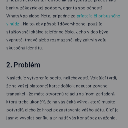
banky, zákazníckej podpory, agenta spoločnosti
WhatsApp alebo Meta, prípadne za
priateľa či príbuzného
v núdzi
. Na to, aby pôsobil dôveryhodne, použije
sfalšované lokálne telefónne číslo. Jeho video býva
vypnuté, tmavé alebo rozmazané, aby zakryl svoju
skutočnú identitu.
2. Problém
Nasleduje vytvorenie pocitu naliehavosti. Volajúci tvrdí,
že na vašej platobnej karte došlo k neautorizovanej
transakcii, že máte otvorenú reláciu na inom zariadení,
ktorú treba ukončiť, že na vás čaká výhra, ktorú musíte
potvrdiť, alebo že hrozí pozastavenie vášho účtu. Cieľ je
jasný: vyvolať paniku a prinútiť vás konať bez uváženia.