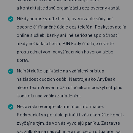
a kontaktujte danú organizáciu cez overený kanál.
Nikdy neposkytujte heslá, overovacie kódy ani
osobné či finančné údaje cez telefón. Poskytovatelia
online služieb, banky ani iné seriózne spoločnosti
nikdy nežiadajú heslá, PIN kódy či údaje o karte
prostredníctvom nevyžiadaných hovorov alebo
správ.
Neinštalujte aplikácie na vzdialený prístup
na žiadosť cudzích osôb. Nástroje ako AnyDesk
alebo TeamViewer môžu útočníkom poskytnúť plnú
kontrolu nad vaším zariadením.
Nezávisle overujte alarmujúce informácie.
Podvodníci sa pokúsia
prinútiť vás okamžite konať
,
zvyčajne tým, že vo vás vyvolajú paniku. Zastavte
sa, zhlboka sa nadýchnite a nad celou situáciou sa