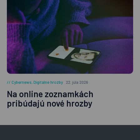
Cybernews
,
Digitálne hrozby
22. júla 2026
Na online zoznamkách
pribúdajú nové hrozby