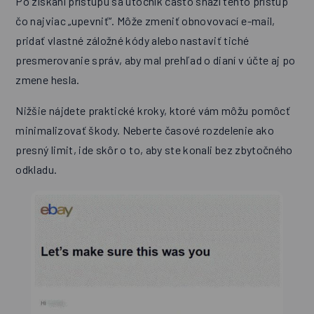
Po získaní prístupu sa útočník často snaží tento prístup
čo najviac „upevniť“. Môže zmeniť obnovovací e-mail,
pridať vlastné záložné kódy alebo nastaviť tiché
presmerovanie správ, aby mal prehľad o dianí v účte aj po
zmene hesla.
Nižšie nájdete praktické kroky, ktoré vám môžu pomôcť
minimalizovať škody. Neberte časové rozdelenie ako
presný limit, ide skôr o to, aby ste konali bez zbytočného
odkladu.