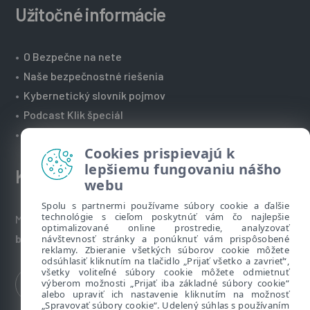
Užitočné informácie
•
O Bezpečne na nete
•
Naše bezpečnostné riešenia
•
Kybernetický slovník pojmov
•
Podcast Klik špeciál
•
Technická podpora spoločnosti ESET
Cookies prispievajú k
lepšiemu fungovaniu nášho
Kontakt
webu
Spolu s partnermi používame súbory cookie a ďalšie
technológie s cieľom poskytnúť vám čo najlepšie
Máte nezodpovedané otázky? Napíšte nám:
optimalizované online prostredie, analyzovať
bezpecnenanete@eset.sk
návštevnosť stránky a ponúknuť vám prispôsobené
reklamy. Zbieranie všetkých súborov cookie môžete
odsúhlasiť kliknutím na tlačidlo „Prijať všetko a zavrieť“,
všetky voliteľné súbory cookie môžete odmietnuť
výberom možnosti „Prijať iba základné súbory cookie“
alebo upraviť ich nastavenie kliknutím na možnosť
„Spravovať súbory cookie“. Udelený súhlas s používaním