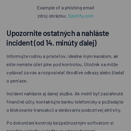
Example of a phishing email
zdroj obrázku:
Spotify.com
Upozornite ostatných a nahláste
incident (od 14. minúty ďalej)
Informujte rodinu a priateľov, ideálne iným kanálom, ak
ešte nemáte účet plne pod kontrolou. Útočník sa môže
vydávať za vás a rozposielať škodlivé odkazy alebo žiadať
o peniaze.
Incident nahláste aj danej službe. Ak mohli byť zasiahnuté
finančné účty, kontaktujte banku telefonicky a požiadajte
o blokovanie transakcií a sledovanie podozrivej aktivity.
Po dokončení kontroly bezpečnostným softvérom si
prejdite výsledky a riaďte sa odporúčaniami.