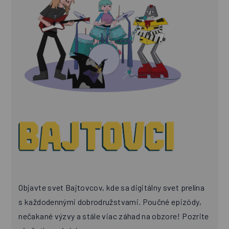
Objavte svet Bajtovcov, kde sa digitálny svet prelína
s každodennými dobrodružstvami. Poučné epizódy,
nečakané výzvy a stále viac záhad na obzore! Pozrite