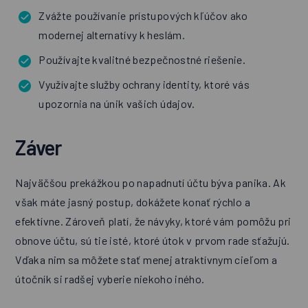
Zvážte používanie prístupových kľúčov ako
modernej alternatívy k heslám.
Používajte kvalitné bezpečnostné riešenie.
Využívajte služby ochrany identity, ktoré vás
upozornia na únik vašich údajov.
Záver
Najväčšou prekážkou po napadnutí účtu býva panika. Ak
však máte jasný postup, dokážete konať rýchlo a
efektívne. Zároveň platí, že návyky, ktoré vám pomôžu pri
obnove účtu, sú tie isté, ktoré útok v prvom rade sťažujú.
Vďaka nim sa môžete stať menej atraktívnym cieľom a
útočník si radšej vyberie niekoho iného.