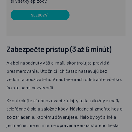
si všetky epizódy.
SLEDOVAŤ
Zabezpečte prístup (3 až 6 minút)
Ak bol napadnutý váš e-mail, skontrolujte pravidlá
presmerovania. Útočníci ich často nastavujú bez
vedomia používateľa. V nastaveniach odstráňte všetko,
čo ste sami nevytvorili.
Skontrolujte aj obnovovacie údaje, teda záložný e mail,
telefónne číslo a záložné kódy. Následne si zmeňte heslo
zo zariadenia, ktorému dôverujete. Malo by byť silné a
jedinečné, nielen mierne upravená verzia starého hesla.