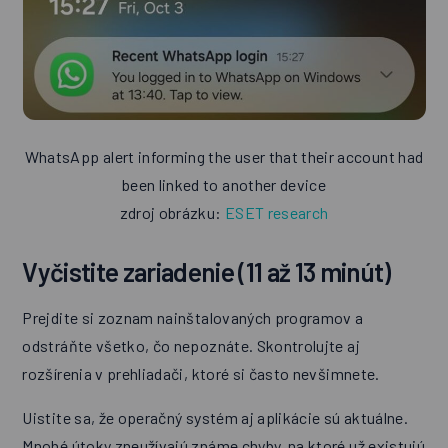
WhatsApp alert informing the user that their account had
been linked to another device
zdroj obrázku:
ESET research
Vyčistite zariadenie (11 až 13 minút)
Prejdite si zoznam nainštalovaných programov a
odstráňte všetko, čo nepoznáte. Skontrolujte aj
rozšírenia v prehliadači, ktoré si často nevšimnete.
Uistite sa, že operačný systém aj aplikácie sú aktuálne.
Mnohé útoky zneužívajú známe chyby, na ktoré už existujú