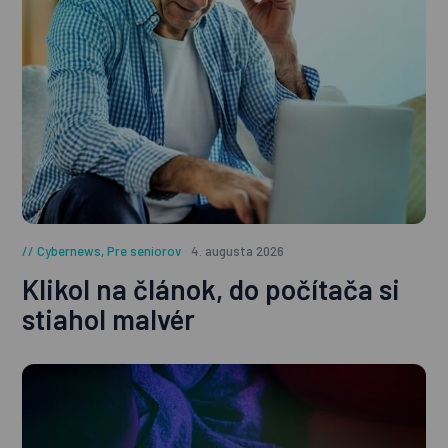
Cybernews
,
Pre seniorov
4. augusta 2026
Klikol na článok, do počítača si
stiahol malvér