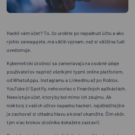
Hackli vám účet? To, čo urobíte po napadnutí účtu a ako
rýchlo zareagujete, má väčší význam, než si väčšina ľudí
uvedomuje.
Kybernetickí útočníci sa zameriavajú na osobné údaje
používateľov naprieč všetkými typmi online platforiem,
od WhatsAppu, Instagramu a LinkedInu až po Roblox,
YouTube či Spotify, nehovoriac o finančných aplikáciách.
Neexistuje účet, ktorý by bol mimo ich záujmu. Ak
niektorý z vašich účtov napadnú hackeri, najdôležitejšie
je zachovať si chladnú hlavu a konať okamžite. Čím skôr,
tým viac krokov útočníka dokážete zastaviť.