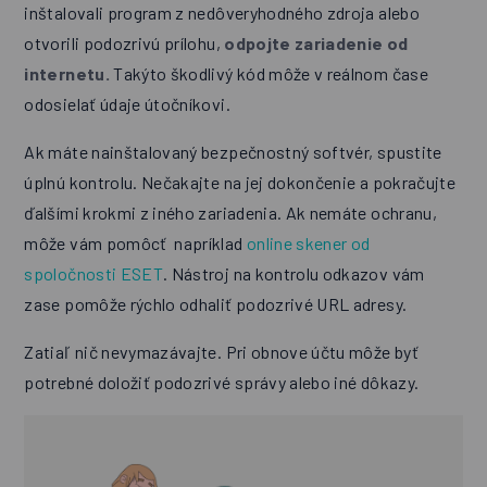
inštalovali program z nedôveryhodného zdroja alebo
otvorili podozrivú prílohu,
odpojte zariadenie od
internetu.
Takýto škodlivý kód môže v reálnom čase
odosielať údaje útočníkovi.
Ak máte nainštalovaný bezpečnostný softvér, spustite
úplnú kontrolu. Nečakajte na jej dokončenie a pokračujte
ďalšími krokmi z iného zariadenia. Ak nemáte ochranu,
môže vám pomôcť napríklad
online skener od
spoločnosti ESET
. Nástroj na kontrolu odkazov vám
zase pomôže rýchlo odhaliť podozrivé URL adresy.
Zatiaľ nič nevymazávajte. Pri obnove účtu môže byť
potrebné doložiť podozrivé správy alebo iné dôkazy.