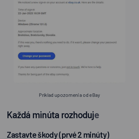
Príklad upozornenia od eBay
Každá minúta rozhoduj
e
Zastavte škody (prvé 2 minúty)