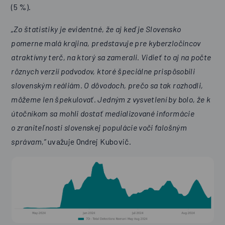
(5 %).
„Zo štatistiky je evidentné, že aj keď je Slovensko
pomerne malá krajina, predstavuje pre kyberzločincov
atraktívny terč, na ktorý sa zamerali. Vidieť to aj na počte
rôznych verzií podvodov, ktoré špeciálne prispôsobili
slovenským reáliám. O dôvodoch, prečo sa tak rozhodli,
môžeme len špekulovať. Jedným z vysvetlení by bolo, že k
útočníkom sa mohli dostať medializované informácie
o zraniteľnosti slovenskej populácie voči falošným
správam,“
uvažuje Ondrej Kubovič.