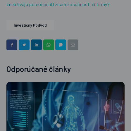
zneužívajú pomocou AI známe osobnosti či firmy?
Investičný Podvod
Odporúčané články