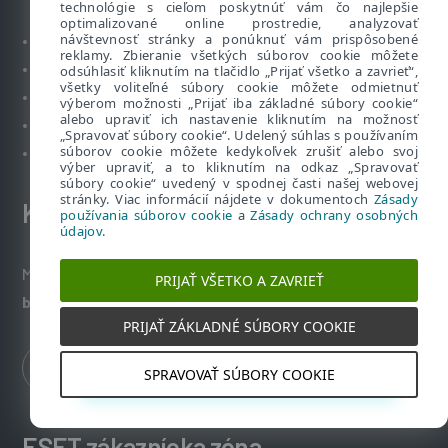
technológie s cieľom poskytnúť vám čo najlepšie
optimalizované online prostredie, analyzovať
návštevnosť stránky a ponúknuť vám prispôsobené
•
O Bezpečne na nete
reklamy. Zbieranie všetkých súborov cookie môžete
•
Naše bezpečnostné riešenia
odsúhlasiť kliknutím na tlačidlo „Prijať všetko a zavrieť“,
všetky voliteľné súbory cookie môžete odmietnuť
•
Kybernetický slovník pojmov
výberom možnosti „Prijať iba základné súbory cookie“
alebo upraviť ich nastavenie kliknutím na možnosť
•
Podcast Klik špeciál
„Spravovať súbory cookie“. Udelený súhlas s používaním
súborov cookie môžete kedykoľvek zrušiť alebo svoj
•
Technická podpora spoločnosti ESET
výber upraviť, a to kliknutím na odkaz „Spravovať
súbory cookie“ uvedený v spodnej časti našej webovej
stránky. Viac informácií nájdete v dokumentoch
Zásady
Kontakt
používania súborov cookie
a
Zásady ochrany osobných
údajov
.
Máte nezodpovedané otázky? Napíšte nám:
PRIJAŤ VŠETKO A ZAVRIEŤ
bezpecnenanete@eset.sk
PRIJAŤ ZÁKLADNÉ SÚBORY COOKIE
SPRAVOVAŤ SÚBORY COOKIE
ESET zákaznícka zóna