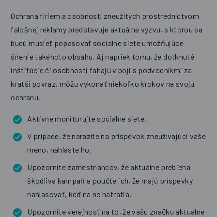
Ochrana firiem a osobností zneužitých prostredníctvom
falošnej reklamy predstavuje aktuálne výzvu, s ktorou sa
budú musieť popasovať sociálne siete umožňujúce
šírenie takéhoto obsahu. Aj napriek tomu, že dotknuté
inštitúcie či osobnosti ťahajú v boji s podvodníkmi za
kratší povraz, môžu vykonať niekoľko krokov na svoju
ochranu.
Aktívne monitorujte sociálne siete.
V prípade, že narazíte na príspevok zneužívajúci vaše
meno, nahláste ho.
Upozornite zamestnancov, že aktuálne prebieha
škodlivá kampaň a poučte ich, že majú príspevky
nahlasovať, keď na ne natrafia.
Upozornite verejnosť na to, že vašu značku aktuálne