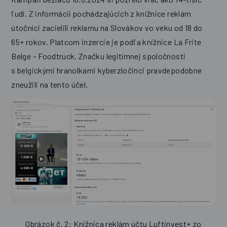
ľudí. Z informácií pochádzajúcich z knižnice reklám
útočníci zacielili reklamu na Slovákov vo veku od 18 do
65+ rokov. Platcom inzercie je podľa knižnice La Frite
Belge – Foodtruck. Značku legitímnej spoločnosti
s belgickými hranolkami kyberzločinci pravdepodobne
zneužili na tento účel.
Obrázok č. 2: Knižnica reklám účtu Luftinvest+ zo