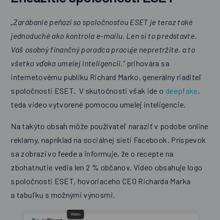
„Zarábanie peňazí so spoločnosťou ESET je teraz také
jednoduché ako kontrola e-mailu. Len si to predstavte.
Váš osobný finančný poradca pracuje nepretržite, a to
všetko vďaka umelej inteligencii,“
prihovára sa
internetovému publiku Richard Marko, generálny riaditeľ
spoločnosti ESET. V skutočnosti však ide o
deepfake
,
teda video vytvorené pomocou umelej inteligencie.
Na takýto obsah môže používateľ naraziť v podobe online
reklamy, napríklad na sociálnej sieti Facebook. Príspevok
sa zobrazí vo feede a informuje, že o recepte na
zbohatnutie vedia len 2 % občanov. Video obsahuje logo
spoločnosti ESET, hovoriaceho CEO Richarda Marka
a tabuľku s možnými výnosmi.