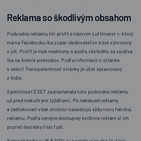
Reklama so škodlivým obsahom
Podvodnú reklamu šíri profil s názvom Luftinvest +, ktorý
má na Facebooku iba zopár sledovateľov a bol vytvorený
v júli. Profil je inak neaktívny a podľa všetkého sa využíva
iba na šírenie podvodov. Podľa informácií o stránke
v sekcii Transparentnosť stránky je účet spravovaný
z Indie.
Spoločnosť ESET zaznamenala túto podvodnú reklamu
už pred niekoľkými týždňami. Po nahlásení reklamy
a zablokovaní však útočníci nasadzujú vždy novú falošnú
reklamu. Podľa verejne dostupnej knižnice reklám si ich
pozreli desiatky tisíc ľudí.
Kampaň bežiacu 16.8.2024 si pozrelo viac ako 14-tisíc