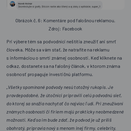
Obrázok č. 6: Komentáre pod falošnou reklamou.
Zdroj: Facebook
Pri výbere tém sa podvodníci neštítia zneužiť ani smrť
človeka. Môže sa vám stať, že natrafíte na reklamu
s informáciou o smrti známej osobnosti. Keď kliknete na
odkaz, dostanete sa na falošný článok, v ktorom známa
osobnosť propaguje investičnú platformu.
„Všetky spomínané podvody nesú totožný rukopis. Je
pravdepodobné, že útočníci pripravili celú podvodnú sieť,
do ktorej sa snažia nachytať čo najviac ľudí. Pri zneužívaní
známych osobností či firiem majú prakticky neobmedzené
možnosti. Keď sa im bude zdať, že podvod je už príliš
obohratý, pripravia nový s menom inej firmy, celebrity,