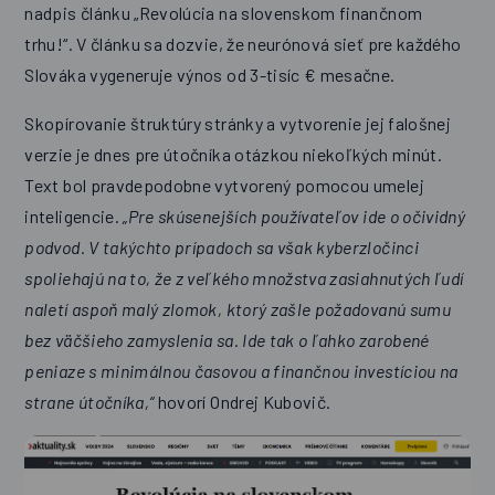
nadpis článku „Revolúcia na slovenskom finančnom
trhu!“. V článku sa dozvie, že neurónová sieť pre každého
Slováka vygeneruje výnos od 3-tisíc € mesačne.
Skopírovanie štruktúry stránky a vytvorenie jej falošnej
verzie je dnes pre útočníka otázkou niekoľkých minút.
Text bol pravdepodobne vytvorený pomocou umelej
inteligencie.
„Pre skúsenejších používateľov ide o očividný
podvod. V takýchto prípadoch sa však kyberzločinci
spoliehajú na to, že z veľkého množstva zasiahnutých ľudí
naletí aspoň malý zlomok, ktorý zašle požadovanú sumu
bez väčšieho zamyslenia sa. Ide tak o ľahko zarobené
peniaze s minimálnou časovou a finančnou investíciou na
strane útočníka,“
hovorí Ondrej Kubovič.