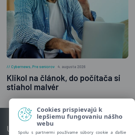
Cybernews
,
Pre seniorov
4. augusta 2026
Klikol na článok, do počítača si
stiahol malvér
Cookies prispievajú k
lepšiemu fungovaniu nášho
webu
Užitočné informácie
Spolu s partnermi používame súbory cookie a ďalšie