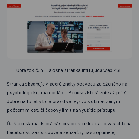
Obrázok č. 4: Falošná stránka imitujúca web ZSE
Stránka obsahuje viaceré znaky podvodu založeného na
psychologickej manipulácii. Ponuku, ktorá znie až príliš
dobre na to, aby bola pravdivá, výzvu s obmedzeným
počtom miest, či časový limit na využitie prístupu.
Ďalšia reklama, ktorá nás bezprostredne na to zasiahla na
Facebooku zas sľubovala senzačný nástroj umelej