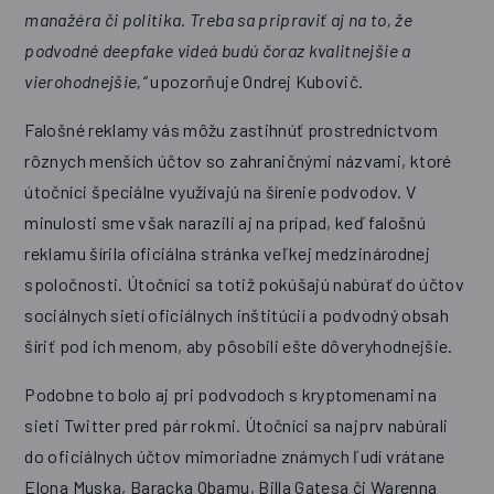
manažéra či politika. Treba sa pripraviť aj na to, že
podvodné deepfake videá budú čoraz kvalitnejšie a
vierohodnejšie,“
upozorňuje Ondrej Kubovič.
Falošné reklamy vás môžu zastihnúť prostredníctvom
rôznych menších účtov so zahraničnými názvami, ktoré
útočníci špeciálne využívajú na šírenie podvodov. V
minulosti sme však narazili aj na prípad, keď falošnú
reklamu šírila oficiálna stránka veľkej medzinárodnej
spoločnosti. Útočníci sa totiž pokúšajú nabúrať do účtov
sociálnych sietí oficiálnych inštitúcií a podvodný obsah
šíriť pod ich menom, aby pôsobili ešte dôveryhodnejšie.
Podobne to bolo aj pri podvodoch s kryptomenami na
sieti Twitter pred pár rokmi. Útočníci sa najprv nabúrali
do oficiálnych účtov mimoriadne známych ľudí vrátane
Elona Muska, Baracka Obamu, Billa Gatesa či Warenna