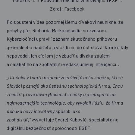
Obrázok č. 1: Podvodná reklama zneužívajúca ESET.
Zdroj: Facebook
Po spustení videa pozornejšiemu divákovi neunikne, že
pohyby pier Richarda Marka nesedia so zvukom.
Kyberzločinci upravili záznam skutočného príhovoru
generálneho riaditeľa a vložili mu do úst slová, ktoré nikdy
nepovedal. Ich cieľom je vzbudiť u diváka záujem
a nalákať ho na zbohatnutie vďaka umelej inteligencii.
„Útočníci v tomto prípade zneužívajú našu značku, ktorú
Slováci poznajú ako úspešnú technologickú firmu. Chcú
zneužiť práve dôveryhodnosť značky a prepojenie na
najmodernejšie technológie, aby vyvolali ilúziu, že firma
ponúka nový inovatívny spôsob, ako
zbohatnúť,“
vysvetľuje Ondrej Kubovič, špecialista na
digitálnu bezpečnosť spoločnosti ESET.