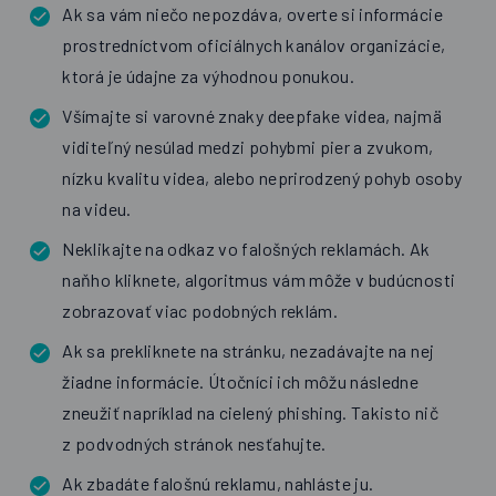
Ak sa vám niečo nepozdáva, overte si informácie
prostredníctvom oficiálnych kanálov organizácie,
ktorá je údajne za výhodnou ponukou.
Všímajte si varovné znaky deepfake videa, najmä
viditeľný nesúlad medzi pohybmi pier a zvukom,
nízku kvalitu videa, alebo neprirodzený pohyb osoby
na videu.
Neklikajte na odkaz vo falošných reklamách. Ak
naňho kliknete, algoritmus vám môže v budúcnosti
zobrazovať viac podobných reklám.
Ak sa prekliknete na stránku, nezadávajte na nej
žiadne informácie. Útočníci ich môžu následne
zneužiť napríklad na cielený phishing. Takisto nič
z podvodných stránok nesťahujte.
Ak zbadáte falošnú reklamu, nahláste ju.