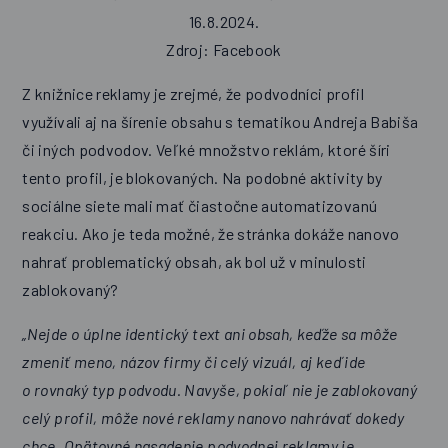
16.8.2024.
Zdroj: Facebook
Z knižnice reklamy je zrejmé, že podvodníci profil
využívali aj na šírenie obsahu s tematikou Andreja Babiša
či iných podvodov. Veľké množstvo reklám, ktoré šíri
tento profil, je blokovaných. Na podobné aktivity by
sociálne siete mali mať čiastočne automatizovanú
reakciu. Ako je teda možné, že stránka dokáže nanovo
nahrať problematický obsah, ak bol už v minulosti
zablokovaný?
„Nejde o úplne identický text ani obsah, keďže sa môže
zmeniť meno, názov firmy či celý vizuál, aj keď ide
o rovnaký typ podvodu. Navyše, pokiaľ nie je zablokovaný
celý profil, môže nové reklamy nanovo nahrávať dokedy
chce. Opätovné nasadenie podvodnej reklamy je