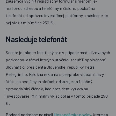
záujemca vyplniť registračný formulár s menom, e-
mailovou adresou a telefónnym číslom, počkať na
telefonát od správcu investičnej platformy a následne do
nej vložiť minimálne 250 €.
Nasleduje telefonát
Scenár je takmer identický ako v prípade medializovaných
podvodov, v rámci ktorých útočníci zneužili spoločnosť
Slovnaft či prezidenta Slovenskej republiky Petra
Pellegriniho. Falošná reklama s deepfake videom hlavy
štátu na sociálnych sieťach odkazuje na falošný
spravodajský článok, kde prezident vyzýva na
investovanie. Minimálny vklad bol aj v tomto prípade 250
€.
Podvod podrobne popísali
Hospodárske noviny
, ktoré sa