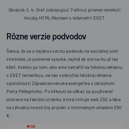
Obrázok č. 4: Graf zobrazujúci 7-dňový priemer detekcií
hrozby HTML/Nomani v telemetrii ESET
Rôzne verzie podvodov
Šanca, že sa s nejakou verziu podvodu na sociálnej sieti
stretnete, je pomerne vysoká, najmä ak ste na ňu už raz
klikli. Krátko po tom, ako sme natrafili na falošnú reklamu
s ESET tematikou, na nás vyskočila falošná reklama
spoločnosti Západoslovenská energetika s obrázkom
Petra Pellegriniho. Po kliknutí na odkaz sa používateľ
dostane na falošnú stránku, ktorá imituje web ZSE a láka
na výhodný investičný projekt s minimálnym vkladom 250
€.