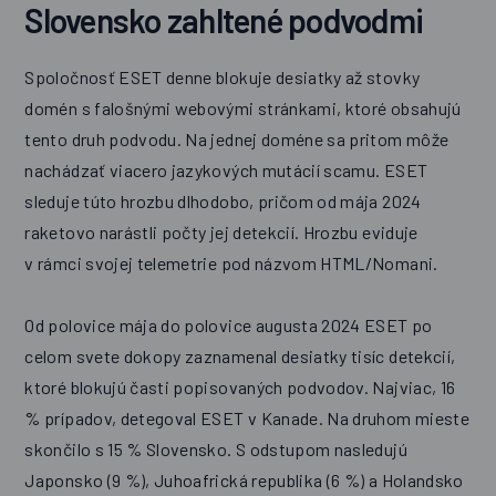
Slovensko zahltené podvodmi
Spoločnosť ESET denne blokuje desiatky až stovky
domén s falošnými webovými stránkami, ktoré obsahujú
tento druh podvodu. Na jednej doméne sa pritom môže
nachádzať viacero jazykových mutácií scamu. ESET
sleduje túto hrozbu dlhodobo, pričom od mája 2024
raketovo narástli počty jej detekcií. Hrozbu eviduje
v rámci svojej telemetrie pod názvom HTML/Nomani.
Od polovice mája do polovice augusta 2024 ESET po
celom svete dokopy zaznamenal desiatky tisíc detekcií,
ktoré blokujú časti popisovaných podvodov. Najviac, 16
% prípadov, detegoval ESET v Kanade. Na druhom mieste
skončilo s 15 % Slovensko. S odstupom nasledujú
Japonsko (9 %), Juhoafrická republika (6 %) a Holandsko