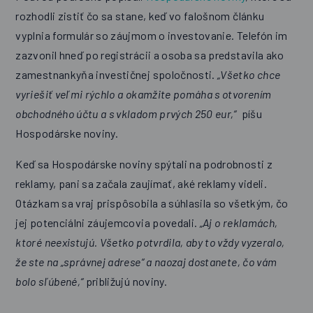
rozhodli zistiť čo sa stane, keď vo falošnom článku
vyplnia formulár so záujmom o investovanie. Telefón im
zazvonil hneď po registrácii a osoba sa predstavila ako
zamestnankyňa investičnej spoločnosti.
„Všetko chce
vyriešiť veľmi rýchlo a okamžite pomáha s otvorením
obchodného účtu a s vkladom prvých 250 eur,“
píšu
Hospodárske noviny.
Keď sa Hospodárske noviny spýtali na podrobnosti z
reklamy, pani sa začala zaujímať, aké reklamy videli.
Otázkam sa vraj prispôsobila a súhlasila so všetkým, čo
jej potenciálni záujemcovia povedali.
„Aj o reklamách,
ktoré neexistujú. Všetko potvrdila, aby to vždy vyzeralo,
že ste na „správnej adrese“ a naozaj dostanete, čo vám
bolo sľúbené,“
približujú noviny.