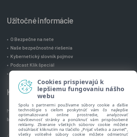
Užitočné informácie
•
O Bezpečne na nete
•
Naše bezpečnostné riešenia
•
Kybernetický slovník pojmov
•
Podcast Klik špeciál
•
Technická podpora spoločnosti ESET
Cookies prispievajú k
lepšiemu fungovaniu nášho
Kontakt
webu
Spolu s partnermi používame súbory cookie a ďalšie
technológie s cieľom poskytnúť vám čo najlepšie
Máte nezodpovedané otázky? Napíšte nám:
optimalizované online prostredie, analyzovať
bezpecnenanete@eset.sk
návštevnosť stránky a ponúknuť vám prispôsobené
reklamy. Zbieranie všetkých súborov cookie môžete
odsúhlasiť kliknutím na tlačidlo „Prijať všetko a zavrieť“,
všetky voliteľné súbory cookie môžete odmietnuť