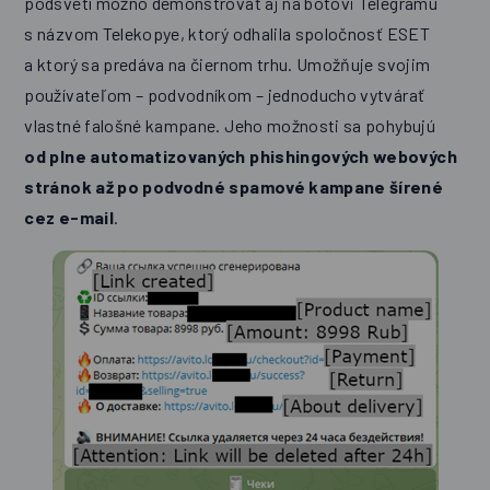
podsvetí možno demonštrovať aj na botovi Telegramu
s názvom Telekopye, ktorý odhalila spoločnosť ESET
a ktorý sa predáva na čiernom trhu. Umožňuje svojim
používateľom – podvodníkom – jednoducho vytvárať
vlastné falošné kampane. Jeho možnosti sa pohybujú
od plne automatizovaných phishingových webových
stránok až po podvodné spamové kampane šírené
cez e-mail
.