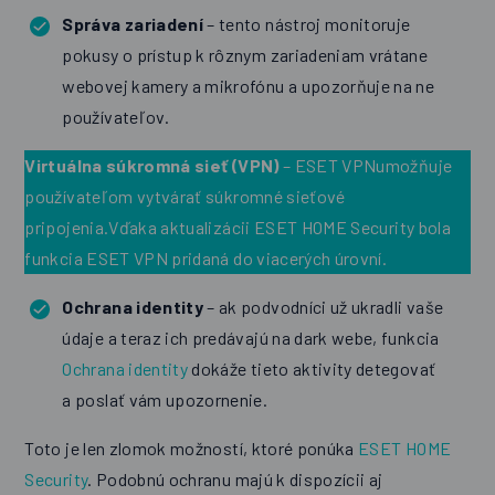
Správa zariadení
– tento nástroj monitoruje
pokusy o prístup k rôznym zariadeniam vrátane
webovej kamery a mikrofónu a upozorňuje na ne
používateľov.
Virtuálna súkromná sieť (VPN)
– ESET VPNumožňuje
používateľom vytvárať súkromné sieťové
pripojenia.Vďaka aktualizácii
ESET HOME Security
bola
funkcia
ESET VPN
pridaná do
viacerých úrovní
.
Ochrana identity
– ak podvodníci už ukradli vaše
údaje a teraz ich predávajú na dark webe, funkcia
Ochrana identity
dokáže tieto aktivity detegovať
a poslať vám upozornenie.
Toto je len zlomok možností, ktoré ponúka
ESET HOME
Security
. Podobnú ochranu majú k dispozícii aj