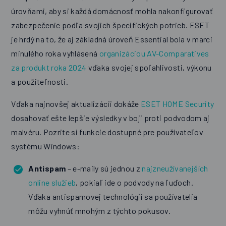
úrovňami, aby si každá domácnosť mohla nakonfigurovať
zabezpečenie podľa svojich špecifických potrieb. ESET
je hrdý na to, že aj základná úroveň Essential bola v marci
minulého roka vyhlásená
organizáciou AV-Comparatives
za produkt roka 2024
vďaka svojej spoľahlivosti, výkonu
a použiteľnosti.
Vďaka najnovšej aktualizácii dokáže
ESET HOME Security
dosahovať ešte lepšie výsledky v boji proti podvodom aj
malvéru. Pozrite si funkcie dostupné pre používateľov
systému Windows:
Antispam
– e-maily sú jednou z
najzneužívanejších
online služieb
, pokiaľ ide o podvody na ľuďoch.
Vďaka antispamovej technológii sa používatelia
môžu vyhnúť mnohým z týchto pokusov.