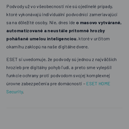
Podvody už vo všeobecnosti nie sú ojedinelé prípady,
ktoré vykonávajú individuálni podvodníci zameriavajúci
sa na dôležité osoby. Nie, dnes ide
o masovo vytvárané,
automatizované a neustále prítomné hrozby
poháňané umelou inteligenciou
, ktoré v určitom
okamihu zaklopú na naše digitálne dvere.
ESET si uvedomuje, že podvody sú jednou z najväčších
hrozieb pre digitálny pohyb ľudí, a preto sme vylepšil
funkcie ochrany proti podvodom svojej komplexnej
úrovne zabezpečenia pre domácnosti –
ESET HOME
Security
.