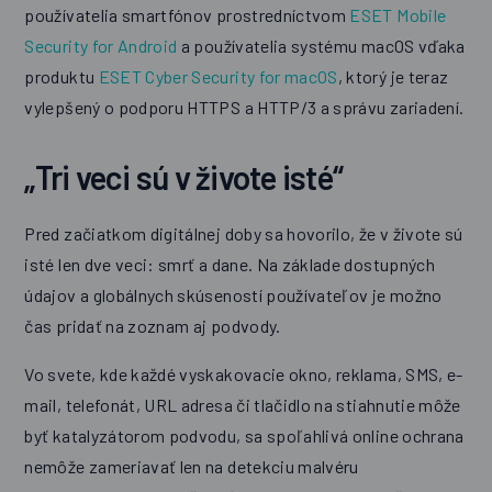
používatelia smartfónov prostredníctvom
ESET Mobile
Security for Android
a používatelia systému macOS vďaka
produktu
ESET Cyber Security for macOS
, ktorý je teraz
vylepšený o podporu HTTPS a HTTP/3 a správu zariadení.
„Tri veci sú v živote isté“
Pred začiatkom digitálnej doby sa hovorilo, že v živote sú
isté len dve veci: smrť a dane. Na základe dostupných
údajov a globálnych skúseností používateľov je možno
čas pridať na zoznam aj podvody.
Vo svete, kde každé vyskakovacie okno, reklama, SMS, e-
mail, telefonát, URL adresa či tlačidlo na stiahnutie môže
byť katalyzátorom podvodu, sa spoľahlivá online ochrana
nemôže zameriavať len na detekciu malvéru