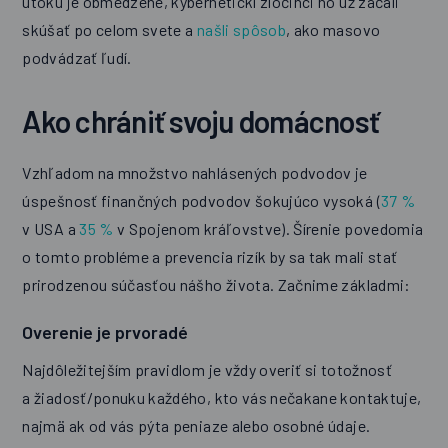
útoku je obmedzené, kybernetickí zločinci ho už začali
skúšať po celom svete a
našli spôsob
, ako masovo
podvádzať ľudí.
Ako chrániť svoju domácnosť
Vzhľadom na množstvo nahlásených podvodov je
úspešnosť finančných podvodov šokujúco vysoká (
37 %
v USA a
35 %
v Spojenom kráľovstve). Šírenie povedomia
o tomto probléme a prevencia rizík by sa tak mali stať
prirodzenou súčasťou nášho života. Začnime základmi:
Overenie je prvoradé
Najdôležitejším pravidlom je vždy overiť si totožnosť
a žiadosť/ponuku každého, kto vás nečakane kontaktuje,
najmä ak od vás pýta peniaze alebo osobné údaje.