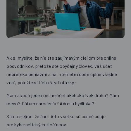
Ak si myslíte, že nie ste zaujímavým cieľom pre online
podvodníkov, pretože ste obyčajný človek, váš účet
nepreteká peniazmi a na internete robíte úplne všedné
veci, položte si tieto štyri otázky:
Mám aspoň jeden online účet akéhokoľvek druhu? Mám
meno? Dátum narodenia? Adresu bydliska?
Samozrejme, že áno! A to všetko sú cenné údaje
pre kybernetických zločincov.