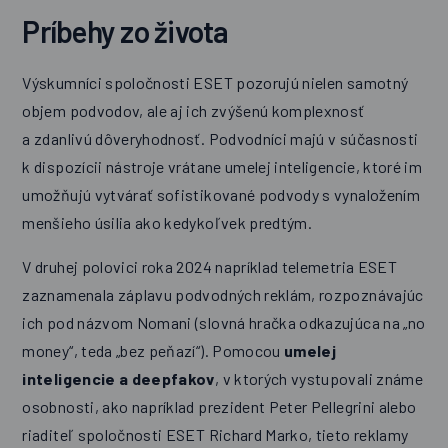
Príbehy zo života
Výskumníci spoločnosti ESET pozorujú nielen samotný
objem podvodov, ale aj ich zvýšenú komplexnosť
a zdanlivú dôveryhodnosť. Podvodníci majú v súčasnosti
k dispozícii nástroje vrátane umelej inteligencie, ktoré im
umožňujú vytvárať sofistikované podvody s vynaložením
menšieho úsilia ako kedykoľvek predtým.
V druhej polovici roka 2024 napríklad telemetria ESET
zaznamenala záplavu podvodných reklám, rozpoznávajúc
ich pod názvom Nomani (slovná hračka odkazujúca na „no
money“, teda „bez peňazí“). Pomocou
umelej
inteligencie a deepfakov
, v ktorých vystupovali známe
osobnosti, ako napríklad prezident Peter Pellegrini alebo
riaditeľ spoločnosti ESET Richard Marko, tieto reklamy