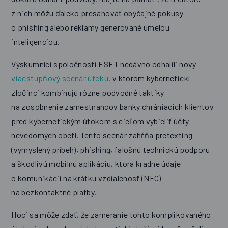
z nich môžu ďaleko presahovať obyčajné pokusy
o phishing alebo reklamy generované umelou
inteligenciou.
Výskumníci spoločnosti ESET nedávno odhalili nový
viacstupňový scenár útoku
, v ktorom kybernetickí
zločinci kombinujú rôzne podvodné taktiky
na zosobnenie zamestnancov banky chrániacich klientov
pred kybernetickým útokom s cieľom vybieliť účty
nevedomých obetí. Tento scenár zahŕňa pretexting
(vymyslený príbeh), phishing, falošnú technickú podporu
a škodlivú mobilnú aplikáciu, ktorá kradne údaje
o komunikácii na krátku vzdialenosť (NFC)
na bezkontaktné platby.
Hoci sa môže zdať, že zameranie tohto komplikovaného