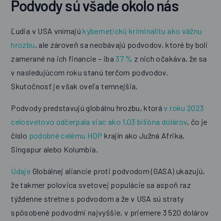
Podvody sú všade okolo nás
Ľudia v USA vnímajú
kybernetickú kriminalitu ako vážnu
hrozbu
, ale zároveň sa neobávajú podvodov, ktoré by boli
zamerané na ich financie – iba
37 %
z nich očakáva, že sa
v nasledujúcom roku stanú terčom podvodov.
Skutočnosť je však oveľa temnejšia.
Podvody predstavujú globálnu hrozbu, ktorá
v roku 2023
celosvetovo odčerpala viac ako 1,03 bilióna dolárov
, čo je
číslo
podobné celému HDP
krajín ako Južná Afrika,
Singapur alebo Kolumbia.
Údaje
Globálnej aliancie proti podvodom (GASA) ukazujú,
že takmer polovica svetovej populácie sa aspoň raz
týždenne stretne s podvodom a že v USA sú straty
spôsobené podvodmi najvyššie, v priemere 3 520 dolárov