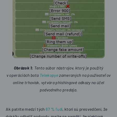
Obrázok 1:
Tento súbor nástrojov, ktorý je použitý
v operáciách bota
Telekopye
zameraných na používateľov
online trhovísk, vytvára phishingové odkazy na účel
podvodného predaja.
Ak patríte medzi tých
67 % ľudí
, ktorí sú presvedčení, že
dokážu odhaliť podvody, majte na pamäti, že niektoré