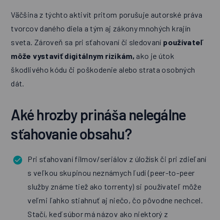
Väčšina z týchto aktivít pritom porušuje autorské práva
tvorcov daného diela a tým aj zákony mnohých krajín
sveta. Zároveň sa pri sťahovaní či sledovaní
používateľ
môže vystaviť digitálnym rizikám,
ako je útok
škodlivého kódu či poškodenie alebo strata osobných
dát.
Aké hrozby prináša nelegálne
sťahovanie obsahu?
Pri sťahovaní filmov/seriálov z úložísk či pri zdieľaní
s veľkou skupinou neznámych ľudí (peer-to-peer
služby známe tiež ako torrenty) si používateľ môže
veľmi ľahko stiahnuť aj niečo, čo pôvodne nechcel.
Stačí, keď súbor má názov ako niektorý z