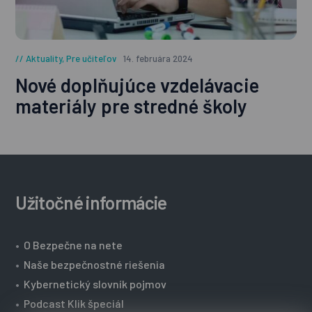
Aktuality
,
Pre učiteľov
14. februára 2024
Nové doplňujúce vzdelávacie
materiály pre stredné školy
Užitočné informácie
•
O Bezpečne na nete
•
Naše bezpečnostné riešenia
•
Kybernetický slovník pojmov
•
Podcast Klik špeciál