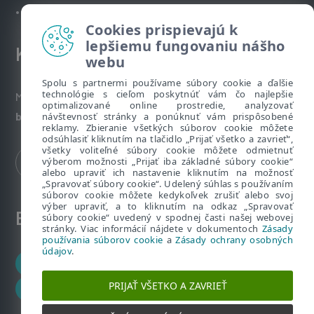
•
Technická podpora spoločnosti ESET
Cookies prispievajú k
lepšiemu fungovaniu nášho
Kontakt
webu
Spolu s partnermi používame súbory cookie a ďalšie
technológie s cieľom poskytnúť vám čo najlepšie
Máte nezodpovedané otázky? Napíšte nám:
optimalizované online prostredie, analyzovať
bezpecnenanete@eset.sk
návštevnosť stránky a ponúknuť vám prispôsobené
reklamy. Zbieranie všetkých súborov cookie môžete
odsúhlasiť kliknutím na tlačidlo „Prijať všetko a zavrieť“,
všetky voliteľné súbory cookie môžete odmietnuť
výberom možnosti „Prijať iba základné súbory cookie“
alebo upraviť ich nastavenie kliknutím na možnosť
„Spravovať súbory cookie“. Udelený súhlas s používaním
súborov cookie môžete kedykoľvek zrušiť alebo svoj
výber upraviť, a to kliknutím na odkaz „Spravovať
ESET zákaznícka zóna
súbory cookie“ uvedený v spodnej časti našej webovej
stránky. Viac informácií nájdete v dokumentoch
Zásady
používania súborov cookie
a
Zásady ochrany osobných
údajov
.
Zákaznícke centrum
PRIJAŤ VŠETKO A ZAVRIEŤ
ESET HOME