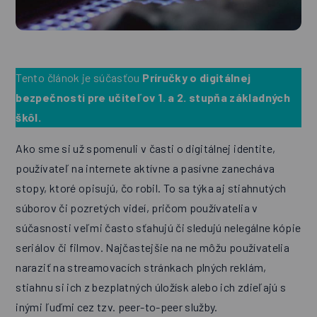
Tento článok je súčasťou
Príručky o digitálnej
bezpečnosti pre učiteľov 1. a 2. stupňa základných
škôl.
Ako sme si už spomenuli v časti o digitálnej identite,
používateľ na internete aktívne a pasívne zanecháva
stopy, ktoré opisujú, čo robil. To sa týka aj stiahnutých
súborov či pozretých videí, pričom používatelia v
súčasnosti veľmi často sťahujú či sledujú nelegálne kópie
seriálov či filmov. Najčastejšie na ne môžu používatelia
naraziť na streamovacích stránkach plných reklám,
stiahnu si ich z bezplatných úložísk alebo ich zdieľajú s
inými ľuďmi cez tzv. peer-to-peer služby.