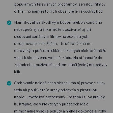
populárnych televíznych programov, seriálov, filmov
či hier, no namiesto nich obsahuje len škodlivý kód
Nainfikovať sa škodlivým kódom alebo skončiť na
nebezpečnej stránke môže používateľ aj pri
sledovaní seriálov a filmov na bezplatných
streamovacích službách. Tie sú totiž známe
obrovským počtom reklám, z ktorých niektoré môžu
viesť k škodlivému webu či kódu. Na stiahnutie do
zariadenia používateľa pritom stačí jediný nesprávny
klik.
Sťahovanie nelegálneho obsahu má aj právne riziká,
teda ak používateľa úrady prichytia s pirátskou
kópiou, môže byť potrestaný. Trest sa líši od krajiny
ku krajine, ale v niektorých prípadoch ide o
mimoriadne vysoké pokuty a niekde dokonca aj roky