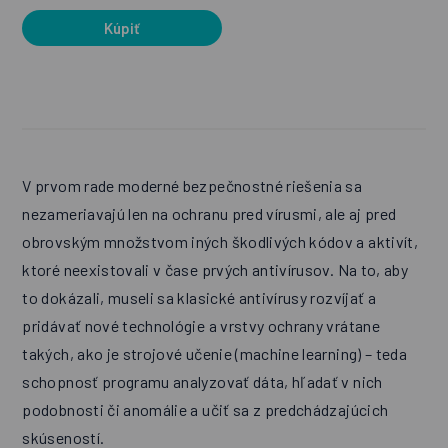
Kúpiť
V prvom rade moderné bezpečnostné riešenia sa
nezameriavajú len na ochranu pred vírusmi, ale aj pred
obrovským množstvom iných škodlivých kódov a aktivít,
ktoré neexistovali v čase prvých antivírusov. Na to, aby
to dokázali, museli sa klasické antivírusy rozvíjať a
pridávať nové technológie a vrstvy ochrany vrátane
takých, ako je strojové učenie (machine learning) – teda
schopnosť programu analyzovať dáta, hľadať v nich
podobnosti či anomálie a učiť sa z predchádzajúcich
skúseností.