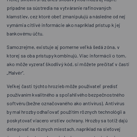
prípadne sa sústredia na vytváranie rafinovaných
klamstiev, cez ktoré obeť zmanipulujú a následne od nej
vymámia citlivé informácie ako napríklad prístup k jej
bankovému účtu.
Samozrejme, existuje aj pomerne veľká šedá zóna, v
ktorej sa oba prístupy kombinujú. Viac informácií o tom,
ako môže vyzerať škodlivý kód, si môžete prečítať v časti
„Malvér“.
Veľkej časti týchto hrozieb môže používateľ predísť
používaním kvalitného a spoľahlivého bezpečnostného
softvéru (bežne označovaného ako antivírus). Antivírus
by mal hrozby odhaľovať použitím rôznych technológií a
poskytovať viacero vrstiev ochrany. Hrozby sa totiž dajú
detegovať na rôznych miestach, napríklad na sieťovej