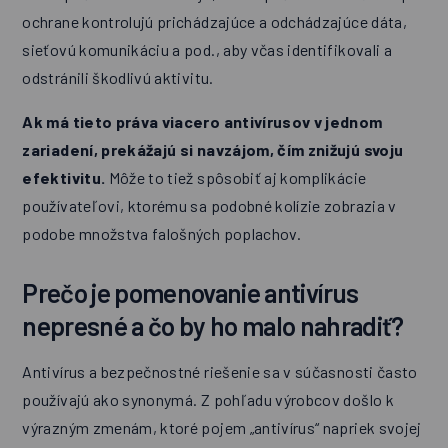
ochrane kontrolujú prichádzajúce a odchádzajúce dáta,
sieťovú komunikáciu a pod., aby včas identifikovali a
odstránili škodlivú aktivitu.
Ak má tieto práva viacero antivírusov v jednom
zariadení, prekážajú si navzájom, čím znižujú svoju
efektivitu.
Môže to tiež spôsobiť aj komplikácie
používateľovi, ktorému sa podobné kolízie zobrazia v
podobe množstva falošných poplachov.
Prečo je pomenovanie antivírus
nepresné a čo by ho malo nahradiť?
Antivírus a bezpečnostné riešenie sa v súčasnosti často
používajú ako synonymá. Z pohľadu výrobcov došlo k
výrazným zmenám, ktoré pojem „antivírus“ napriek svojej