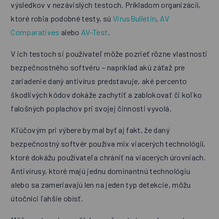
výsledkov v nezávislých testoch. Príkladom organizácií,
ktoré robia podobné testy, sú
VirusBulletin
,
AV
Comparatives
alebo
AV-Test
.
V ich testoch si používateľ môže pozrieť rôzne vlastnosti
bezpečnostného softvéru – napríklad akú záťaž pre
zariadenie daný antivírus predstavuje, aké percento
škodlivých kódov dokáže zachytiť a zablokovať či koľko
falošných poplachov pri svojej činnosti vyvolá.
Kľúčovým pri výbere by mal byť aj fakt, že daný
bezpečnostný softvér používa mix viacerých technológií,
ktoré dokážu používateľa chrániť na viacerých úrovniach.
Antivírusy, ktoré majú jednu dominantnú technológiu
alebo sa zameriavajú len na jeden typ detekcie, môžu
útočníci ľahšie obísť.