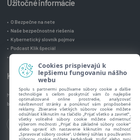
Užitočné informácie
•
O Bezpečne na nete
•
Naše bezpečnostné riešenia
•
Kybernetický slovník pojmov
•
Podcast Klik špeciál
•
Technická podpora spoločnosti ESET
Cookies prispievajú k
lepšiemu fungovaniu nášho
Kontakt
webu
Spolu s partnermi používame súbory cookie a ďalšie
technológie s cieľom poskytnúť vám čo najlepšie
Máte nezodpovedané otázky? Napíšte nám:
optimalizované online prostredie, analyzovať
bezpecnenanete@eset.sk
návštevnosť stránky a ponúknuť vám prispôsobené
reklamy. Zbieranie všetkých súborov cookie môžete
odsúhlasiť kliknutím na tlačidlo „Prijať všetko a zavrieť“,
všetky voliteľné súbory cookie môžete odmietnuť
výberom možnosti „Prijať iba základné súbory cookie“
alebo upraviť ich nastavenie kliknutím na možnosť
„Spravovať súbory cookie“. Udelený súhlas s používaním
súborov cookie môžete kedykoľvek zrušiť alebo svoj