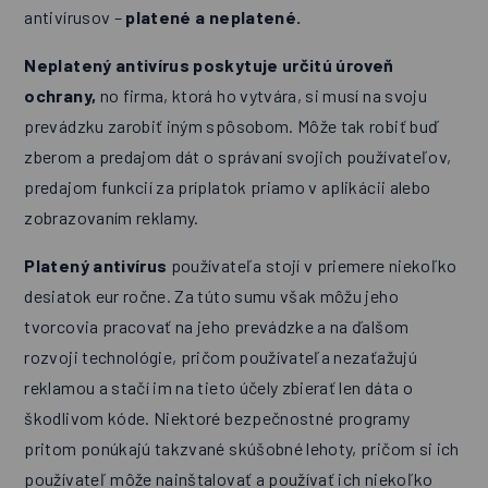
antivírusov –
platené a neplatené.
Neplatený antivírus poskytuje určitú úroveň
ochrany,
no firma, ktorá ho vytvára, si musí na svoju
prevádzku zarobiť iným spôsobom. Môže tak robiť buď
zberom a predajom dát o správaní svojich používateľov,
predajom funkcií za príplatok priamo v aplikácii alebo
zobrazovaním reklamy.
Platený antivírus
používateľa stojí v priemere niekoľko
desiatok eur ročne. Za túto sumu však môžu jeho
tvorcovia pracovať na jeho prevádzke a na ďalšom
rozvoji technológie, pričom používateľa nezaťažujú
reklamou a stačí im na tieto účely zbierať len dáta o
škodlivom kóde. Niektoré bezpečnostné programy
pritom ponúkajú takzvané skúšobné lehoty, pričom si ich
používateľ môže nainštalovať a používať ich niekoľko