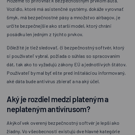
Môžeme to prirovnať k bezpečnostným prvkom auta.
Vozidlo, ktoré má asistenčné systémy, dokáže vyrovnať
šmyk, má bezpečnostné pásy a množstvo airbagov, je
určite bezpečnejšie ako starší model, ktorý chráni
posádku len jedným z týchto prvkov.
Dôležité je tiež sledovať, či bezpečnostný softvér, ktorý
si používateľ vybral, požiada o súhlas so spracovaním
dát, tak ako to vyžadujú zákony EÚ a jednotlivých štátov.
Používateľ by mal byť ešte pred inštaláciou informovaný,
aké dáta bude antivírus zbierať a na aký účel.
Aký je rozdiel medzi plateným a
neplateným antivírusom?
Akýkoľvek overený bezpečnostný softvér je lepší ako
žiadny. Vo všeobecnosti existujú dve hlavné kategórie