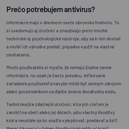
Prečo potrebujem antivírus?
Informácie majú v dnešnom svete obrovskú hodnotu. To
si uvedomujú aj útočníci a zneužívajú preto mnohé
technické aj psychologické nástroje, aby sa k nim dostali
a mohli ich výhodne predať, prípadne využiť na vlastné
obohatenie.
Mnohí používatelia si myslia, že nemajú žiadne cenné
informácie, no opak je často pravdou. Infikované
zariadenie používateľa navyše môže byť cenným zdrojom
alebo prostredníkom na ďalšie šírenie škodlivého kódu.
Technickejšie zdatnejší útočníci, ktorých cieľom je
zarobiť na obeti alebo jej dátach, píšu vlastný škodlivý
kód a neustále sa ho snažia vylepšovať, predávať a šíriť.
Menej šikovní si už dnes škodlivý kód môžu aj kúpiť,