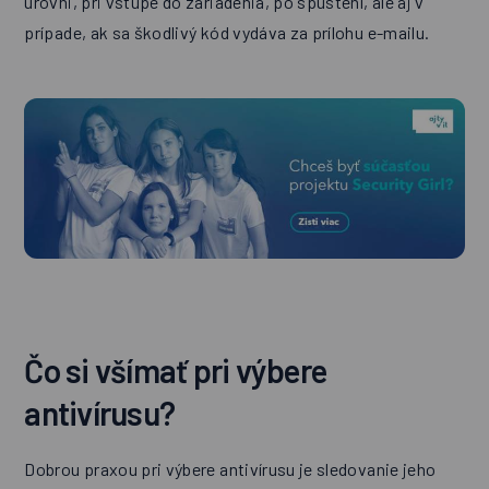
úrovni, pri vstupe do zariadenia, po spustení, ale aj v
prípade, ak sa škodlivý kód vydáva za prílohu e-mailu.
Čo si všímať pri výbere
antivírusu?
Dobrou praxou pri výbere antivírusu je sledovanie jeho