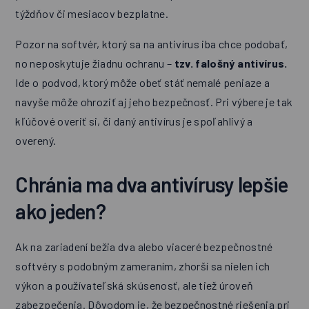
týždňov či mesiacov bezplatne.
Pozor na softvér, ktorý sa na antivírus iba chce podobať,
no neposkytuje žiadnu ochranu –
tzv. falošný antivírus.
Ide o podvod, ktorý môže obeť stáť nemalé peniaze a
navyše môže ohroziť aj jeho bezpečnosť. Pri výbere je tak
kľúčové overiť si, či daný antivírus je spoľahlivý a
overený.
Chránia ma dva antivírusy lepšie
ako jeden?
Ak na zariadení bežia dva alebo viaceré bezpečnostné
softvéry s podobným zameraním, zhorší sa nielen ich
výkon a používateľská skúsenosť, ale tiež úroveň
zabezpečenia. Dôvodom je, že bezpečnostné riešenia pri