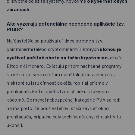
či životne dôležité systémy, hovoríme
o kybernetických
zbraniach.
Ako vyzerajú potenciálne nechcené aplikácie tzv.
PUA8?
Najčastejšie sa používateľ dnes stretne s tzv.
coinminermi (alebo cryptominermi), ktorých
úlohou je
využívať počítač obete na ťažbu kryptomien,
ako je
Bitcoin či Monero. Existujú pritom nechcené programy,
ktoré sa za týmto cieľom nainštalujú do zariadenia,
niektoré tú istú činnosť dokážu robiť aj priamo v
prehliadači, keď si obeť otvorí stránku s takýmto
kódom9. Do menej nebezpečnej kategórie PUA sa radí
najmä preto, že používateľovi stačí zavrieť okno
prehliadača, prípadne celý prehliadač, aby jeho aktivitu
ukončil.