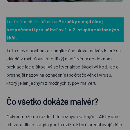
Tento článok je súčasťou
Príručky o digitálnej
bezpečnosti pre učiteľov 1. a 2. stupňa základných
škôl.
Toto slovo pochádza z anglického slova malvér, ktoré sa
skladá z malicious (škodlivý) a softvér. V doslovnom
preklade ide o škodlivý softvér alebo škodlivý kód. Ide o
presnejší názov na označenie (počítačového) vírusu,
ktorý je len jedným z možných typov malvéru.
Čo všetko dokáže malvér?
Malvér môžeme rozdeliť do rôznych kategórií. Ak by sme
ich zaradili do skupín podľa rizika, ktoré predstavujú, išlo