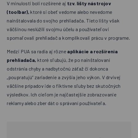
V minulosti boli rozšírené aj
tzv. lišty nástrojov
(toolbar),
ktoré si obeť vedome alebo nevedome
nainštalovala do svojho prehliadača. Tieto lišty však
väčšinou neslúžili svojmu účelu a používateľovi
spomaľovali prehliadač a komplikovali prácu v programe.
Medzi PUA sa radia aj rôzne
aplikácie a rozšírenia
prehliadača,
ktoré sľubujú, že po nainštalovaní
odstránia chyby a nadbytočnú záťaž či dokonca
„poupratujú“ zariadenie a zvýšia jeho výkon. V drvivej
väčšine prípadov ide o fiktívne sľuby bez skutočných
výsledkov. Ich cieľom je najčastejšie zobrazovanie
reklamy alebo zber dát o správaní používateľa.