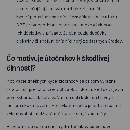
vážne škody a ohroziť ľudské životy. Viaceré z nich
sa označujú aj ako kybernetické zbrane či
kyberšpionážne nástroje. Bežný človek sa s útokmi
APT pravdepodobne nestretne, môže však pocítiť
ich dôsledky v prípade, že obmedzia dodávky
elektriny či znefunkčnia niektorý zo štátnych úradov.
Čo motivuje útočníkov k škodlivej
činnosti?
Motivácie dnešných kyberzločincov sa pritom výrazne
líšia od ich predchodcov v 80. a 90. rokoch, keď sa objavili
prvé kybernetické útoky. V minulosti bolo ich hlavným
cieľom ukázať svetu svoje vlastné schopnosti, prípadne
vybudovať si imidž v rámci „hackerskej“ komunity.
Hlavnou motiváciou dnešných útočníkov sú peniaze.