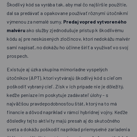
Škodlivý kód sa vyrába tak, aby mal čo najširšie použitie,
dal sa predávať a opakovane používať rôznymi útočníkmi
výmenou za nemalé sumy.
Predaj vopred vytvoreného
malvéru
ako služby zjednodušuje prístup k škodlivému
kódu aj pre neskúsených zločincov, ktorí nedokážu malvér
sami napísať, no dokážu ho účinne šíriť a využívať vo svoj
prospech.
Existuje aj úzka skupina mimoriadne vyspelých
útočníkov (APT), ktorí vytvárajú škodlivý kód s cieľom
poškodiť vybraný cieľ. Zisk v ich prípade nie je dôležitý,
keďže peniaze im poskytuje zadávateľ úlohy – s
najväčšou pravdepodobnosťou štát, ktorý na to má
financie a dôvod napríklad v rámci hybridnej vojny. Keďže
dôsledky tejto aktivity majú presah aj do skutočného
sveta a dokážu poškodiť napríklad priemyselné zariadenia