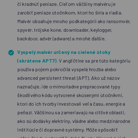
či kradnúť peniaze. Cieľom väčšiny malvéru je
zarobiť peniaze útočníkom, ktorí ho šíria a riadia.
Malvér obsahuje mnoho podkategórií ako ransomvér,
spyvér, trójske kone, downloader, keylogger,
backdoor, advér (adware) a mnohé ďalšie.
Vyspelý malvér určený na cielené útoky
(skrátene APT7).
V angličtine sa pre túto kategóriu
používa pojem pokročilá vyspelá hrozba alebo
advanced persistent threat (APT). Ako už názov
naznačuje, ide o mimoriadne prepracované typy
škodlivého kódu vytvorené skúsenými útočníkmi,
ktorí do ich tvorby investovali veľa času, energie a
peňazí. Väčšinou sa zameriavajú na citlivé oblasti,
ako sú dodávky elektriny, vládne alebo medzinárodne
inštitúcie či dopravné systémy. Môže spôsobiť