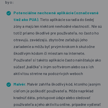
by o:
Potenciálne nechcené aplikácie (označované
tiež ako PUA).
Tieto aplikácie sa radia do šedej
zóny a majú len niektoré nevhodné vlastnosti. Nie sú
totiž priamo škodlivé pre používateľa, no často ho
otravujú, zavádzajú, zbytočne zaťažujú jeho
zariadenie a môžu byť prvým krokom k skutočne
škodlivým kódom či miestam na internete.
Používateľ si takéto aplikácie často nainštaluje ako
súčasť „balíčka“ s iným softvérom alebo sa s ich
aktivitou stretne na podozrivých weboch
Malvér.
Malvér zahŕňa škodlivý kód, ktorého jasným
cieľom je poškodiť používateľa. Môže napríklad
kradnúť dáta, prístupové údaje alebo sledovať
používateľa a jeho aktivitu online, prípadne vydierať