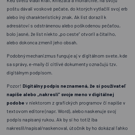
Keď svetu vládli králi, kniežatá a monarchie, na svoju
poštu dávali voskové pečate, do ktorých vytlačili svoj erb
alebo iný charakteristický znak. Ak list dorazil k
adresátovi s odstránenou alebo poškodenou pečaťou,
bolo jasné, že list niekto „po ceste“ otvoril a čítal ho,
alebo dokonca zmenil jeho obsah.
Podobný mechanizmus funguje aj v digitálnom svete, kde
sa správy, e-maily či citlivé dokumenty označujú tzv.
digitálnym podpisom.
Pozor!
Digitálny podpis neznamená, že si používateľ
napíše alebo „nakreslí“ svoje meno v digitálnej
podobe
v niektorom z grafických programov či napíše v
textovom editore (napr. Word), alebo naskenuje svoj
podpis napísaný rukou. Ak by si ho totiž iba
nakreslil/napísal/naskenoval, útočník by ho dokázal ľahko