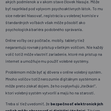
akých podmienok a v akom stave človek hlasuje. Môže
byť napríklad pod vplyvom psychoaktívnych látok. To mu
síce nebráni hlasovať, registrácia u volebnej komisie v
štandardných voľbách však môže pôsobiť ako
psychologická bariéra podobného správania.
Online voľby cez počítače, mobily, tablety tiež
negarantujú rovnaký prístup všetkým voličom. Nie každý
volič totiž môže vlastniť zariadenie, ktoré má prístup na
internet a umožňuje mu použiť volebné systémy.
Problémom môže byť aj dôvera v online volebný systém.
Mnoho voličov totiž nerozumie digitálnym systémom a
môže preto získať dojem, že ho ovplyvňujú „ítečkári“,
ktorí volebný systém vytvorili a majú ho na starosti.
Treba si tiež uvedomiť, že
bezpečnosť elektronických
volieb môžu ohrozovať aj digitálni útočníci.
Záujem