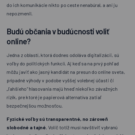
do ich komunikácie nikto po ceste nenabúral, a ani ju
nepozmenil.
Budú občania v budúcnosti voliť
online?
Jedna z oblastí, ktorá dodnes odoláva digitalizácii, sú
voľby do politických funkcií. Aj keď sa na prvý pohľad
môžu javiť ako jasný kandidát na presun do online sveta,
prípadné výhody v podobe vyššej volebnej účasti či
„ľahšieho“ hlasovania majú hneď niekoľko závažných
rizík, pre ktoré je papierová alternatíva zatiaľ
bezpečnejšou možnosťou.
Fyzické voľby sú transparentné, no zároveň
slobodné a tajné.
Volič totiž musí navštíviť vybranú