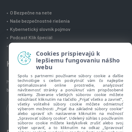
•
O Bezpečne na nete
•
Naše bezpečnostné riešenia
•
Kybernetický slovník pojmov
•
Podcast Klik špeciál
•
Technická podpora spoločnosti ESET
Cookies prispievajú k
lepšiemu fungovaniu nášho
Kontakt
webu
Spolu s partnermi používame súbory cookie a ďalšie
technológie s cieľom poskytnúť vám čo najlepšie
Máte nezodpovedané otázky? Napíšte nám:
optimalizované online prostredie, analyzovať
bezpecnenanete@eset.sk
návštevnosť stránky a ponúknuť vám prispôsobené
reklamy. Zbieranie všetkých súborov cookie môžete
odsúhlasiť kliknutím na tlačidlo „Prijať všetko a zavrieť“,
všetky voliteľné súbory cookie môžete odmietnuť
výberom možnosti „Prijať iba základné súbory cookie“
alebo upraviť ich nastavenie kliknutím na možnosť
„Spravovať súbory cookie“. Udelený súhlas s používaním
súborov cookie môžete kedykoľvek zrušiť alebo svoj
výber upraviť, a to kliknutím na odkaz „Spravovať