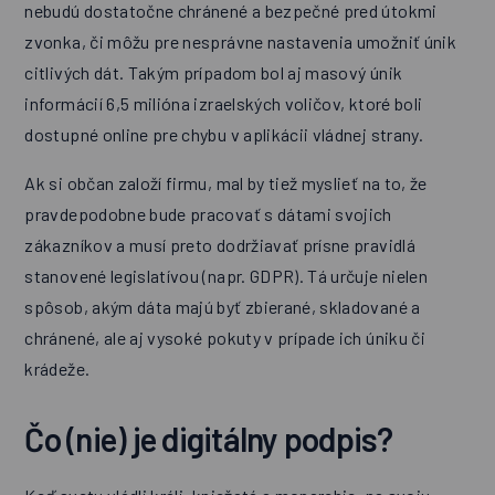
nebudú dostatočne chránené a bezpečné pred útokmi
zvonka, či môžu pre nesprávne nastavenia umožniť únik
citlivých dát. Takým prípadom bol aj masový únik
informácií 6,5 milióna izraelských voličov, ktoré boli
dostupné online pre chybu v aplikácii vládnej strany.
Ak si občan založí firmu, mal by tiež myslieť na to, že
pravdepodobne bude pracovať s dátami svojich
zákazníkov a musí preto dodržiavať prísne pravidlá
stanovené legislatívou (napr. GDPR). Tá určuje nielen
spôsob, akým dáta majú byť zbierané, skladované a
chránené, ale aj vysoké pokuty v prípade ich úniku či
krádeže.
Čo (nie) je digitálny podpis?