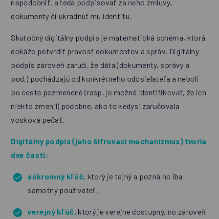
napodobniť, a teda podpisovať za neho zmluvy,
dokumenty či ukradnúť mu identitu.
Skutočný digitálny podpis je matematická schéma, ktorá
dokáže potvrdiť pravosť dokumentov a správ. Digitálny
podpis zároveň zaručí, že dáta (dokumenty, správy a
pod.) pochádzajú od konkrétneho odosielateľa a neboli
po ceste pozmenené (resp. je možné identifikovať, že ich
niekto zmenil) podobne, ako to kedysi zaručovala
vosková pečať.
Digitálny podpis (jeho šifrovací mechanizmus) tvoria
dve časti:
súkromný kľúč,
ktorý je tajný a pozná ho iba
samotný používateľ,
verejný kľúč,
ktorý je verejne dostupný, no zároveň