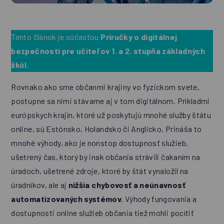
Tento článok je súčasťou
Príručky o digitálnej
bezpečnosti pre učiteľov 1. a 2. stupňa základných
škôl.
Rovnako ako sme občanmi krajiny vo fyzickom svete,
postupne sa nimi stávame aj v tom digitálnom. Príkladmi
európskych krajín, ktoré už poskytujú mnohé služby štátu
online, sú Estónsko, Holandsko či Anglicko. Prináša to
mnohé výhody, ako je nonstop dostupnosť služieb,
ušetrený čas, ktorý by inak občania strávili čakaním na
úradoch, ušetrené zdroje, ktoré by štát vynaložil na
úradníkov, ale aj
nižšia chybovosť a neúnavnosť
automatizovaných systémov.
Výhody fungovania a
dostupnosti online služieb občania tiež mohli pocítiť