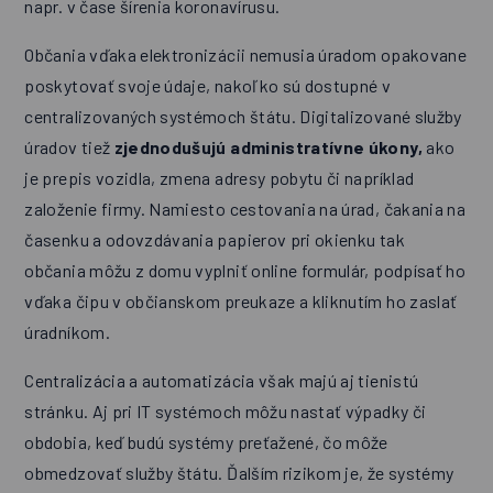
napr. v čase šírenia koronavírusu.
Občania vďaka elektronizácii nemusia úradom opakovane
poskytovať svoje údaje, nakoľko sú dostupné v
centralizovaných systémoch štátu. Digitalizované služby
úradov tiež
zjednodušujú administratívne úkony,
ako
je prepis vozidla, zmena adresy pobytu či napríklad
založenie firmy. Namiesto cestovania na úrad, čakania na
časenku a odovzdávania papierov pri okienku tak
občania môžu z domu vyplniť online formulár, podpísať ho
vďaka čipu v občianskom preukaze a kliknutím ho zaslať
úradníkom.
Centralizácia a automatizácia však majú aj tienistú
stránku. Aj pri IT systémoch môžu nastať výpadky či
obdobia, keď budú systémy preťažené, čo môže
obmedzovať služby štátu. Ďalším rizikom je, že systémy