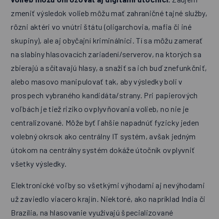
zmeniť výsledok volieb môžu mať zahraničné tajné služby,
rôzni aktéri vo vnútri štátu (oligarchovia, mafia či iné
skupiny), ale aj obyčajní kriminálnici. Tí sa môžu zamerať
na slabiny hlasovacích zariadení/serverov, na ktorých sa
zbierajú a sčítavajú hlasy, a snažiť sa ich buď znefunkčniť,
alebo masovo manipulovať tak, aby výsledky boli v
prospech vybraného kandidáta/strany. Pri papierových
voľbách je tiež riziko ovplyvňovania volieb, no nie je
centralizované. Môže byť ľahšie napadnúť fyzicky jeden
volebný okrsok ako centrálny IT systém, avšak jedným
útokom na centrálny systém dokáže útočník ovplyvniť
všetky výsledky.
Elektronické voľby so všetkými výhodami aj nevýhodami
už zaviedlo viacero krajín. Niektoré, ako napríklad India či
Brazília, na hlasovanie využívajú špecializované