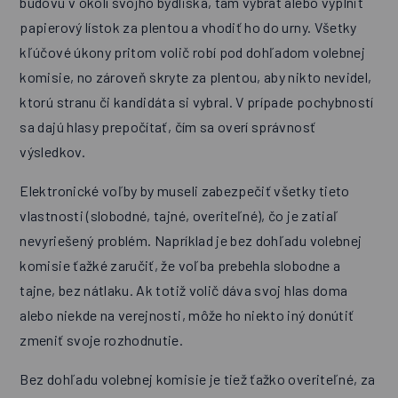
budovu v okolí svojho bydliska, tam vybrať alebo vyplniť
papierový lístok za plentou a vhodiť ho do urny. Všetky
kľúčové úkony pritom volič robí pod dohľadom volebnej
komisie, no zároveň skryte za plentou, aby nikto nevidel,
ktorú stranu či kandidáta si vybral. V prípade pochybností
sa dajú hlasy prepočítať, čím sa overí správnosť
výsledkov.
Elektronické voľby by museli zabezpečiť všetky tieto
vlastnosti (slobodné, tajné, overiteľné), čo je zatiaľ
nevyriešený problém. Napríklad je bez dohľadu volebnej
komisie ťažké zaručiť, že voľba prebehla slobodne a
tajne, bez nátlaku. Ak totiž volič dáva svoj hlas doma
alebo niekde na verejnosti, môže ho niekto iný donútiť
zmeniť svoje rozhodnutie.
Bez dohľadu volebnej komisie je tiež ťažko overiteľné, za