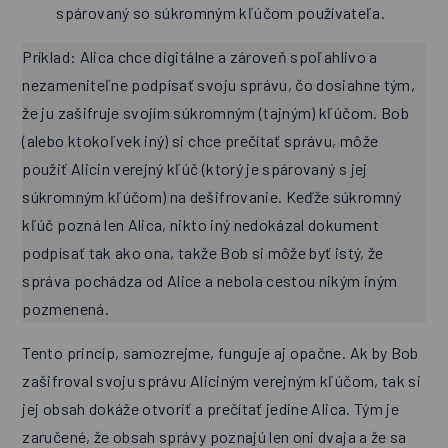
spárovaný so súkromným kľúčom používateľa.
Príklad: Alica chce digitálne a zároveň spoľahlivo a
nezameniteľne podpísať svoju správu, čo dosiahne tým,
že ju zašifruje svojím súkromným (tajným) kľúčom. Bob
(alebo ktokoľvek iný) si chce prečítať správu, môže
použiť Alicin verejný kľúč (ktorý je spárovaný s jej
súkromným kľúčom) na dešifrovanie. Keďže súkromný
kľúč pozná len Alica, nikto iný nedokázal dokument
podpísať tak ako ona, takže Bob si môže byť istý, že
správa pochádza od Alice a nebola cestou nikým iným
pozmenená.
Tento princíp, samozrejme, funguje aj opačne. Ak by Bob
zašifroval svoju správu Aliciným verejným kľúčom, tak si
jej obsah dokáže otvoriť a prečítať jedine Alica. Tým je
zaručené, že obsah správy poznajú len oni dvaja a že sa