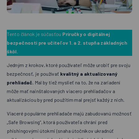
Tento článok je súčasťou
Príručky o digitálnej
bezpečnosti pre učiteľov 1. a 2. stupňa základných
škôl.
Jedným z krokov, ktoré používateľ môže urobiť pre svoju
bezpečnosť, je používať
kvalitný a aktualizovaný
prehliadač.
Mal by tiež myslieť na to, že na zariadení
môže mať nainštalovaných viacero prehliadačov a
aktualizáciou by pred použitím mal prejsť každý z nich.
Viaceré populárne prehliadače majú zabudovanú možnosť
„Safe Browsing“, ktorá používateľa chráni pred
phishingovými útokmi (snaha útočníkov ukradnúť