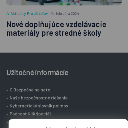
Aktuality
,
Pre učiteľov
14. februára 2024
Nové doplňujúce vzdelávacie
materiály pre stredné školy
Užitočné informácie
•
O Bezpečne na nete
•
Naše bezpečnostné riešenia
•
Kybernetický slovník pojmov
•
Podcast Klik špeciál
•
Technická podpora spoločnosti ESET