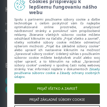
Cookies prispievajú k
lepšiemu fungovaniu nášho
Kontakt
webu
Spolu s partnermi používame súbory cookie a ďalšie
technológie s cieľom poskytnúť vám čo najlepšie
Máte nezodpovedané otázky? Napíšte nám:
optimalizované online prostredie, analyzovať
bezpecnenanete@eset.sk
návštevnosť stránky a ponúknuť vám prispôsobené
reklamy. Zbieranie všetkých súborov cookie môžete
odsúhlasiť kliknutím na tlačidlo „Prijať všetko a zavrieť“,
všetky voliteľné súbory cookie môžete odmietnuť
výberom možnosti „Prijať iba základné súbory cookie“
alebo upraviť ich nastavenie kliknutím na možnosť
„Spravovať súbory cookie“. Udelený súhlas s používaním
súborov cookie môžete kedykoľvek zrušiť alebo svoj
výber upraviť, a to kliknutím na odkaz „Spravovať
ESET zákaznícka zóna
súbory cookie“ uvedený v spodnej časti našej webovej
stránky. Viac informácií nájdete v dokumentoch
Zásady
používania súborov cookie
a
Zásady ochrany osobných
údajov
.
Zákaznícke centrum
PRIJAŤ VŠETKO A ZAVRIEŤ
ESET HOME
PRIJAŤ ZÁKLADNÉ SÚBORY COOKIE