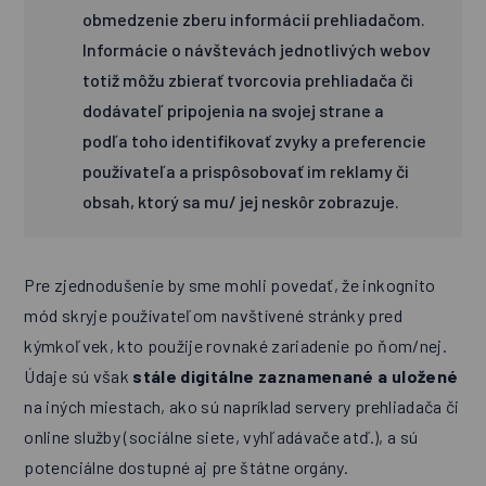
obmedzenie zberu informácií prehliadačom.
Informácie o návštevách jednotlivých webov
totiž môžu zbierať tvorcovia prehliadača či
dodávateľ pripojenia na svojej strane a
podľa toho identifikovať zvyky a preferencie
používateľa a prispôsobovať im reklamy či
obsah, ktorý sa mu/ jej neskôr zobrazuje.
Pre zjednodušenie by sme mohli povedať, že inkognito
mód skryje používateľom navštívené stránky pred
kýmkoľvek, kto použije rovnaké zariadenie po ňom/nej.
Údaje sú však
stále digitálne zaznamenané a uložené
na iných miestach, ako sú napríklad servery prehliadača či
online služby (sociálne siete, vyhľadávače atď.), a sú
potenciálne dostupné aj pre štátne orgány.