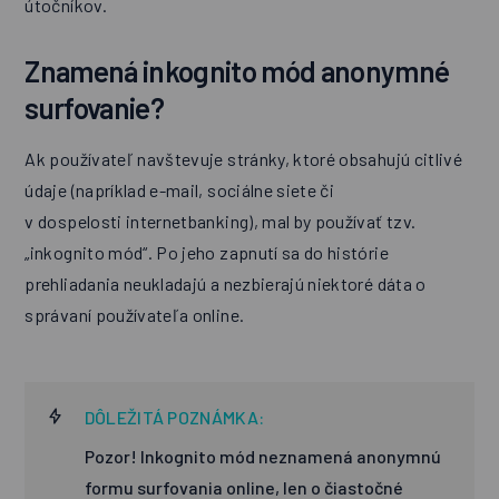
útočníkov.
Znamená inkognito mód anonymné
surfovanie?
Ak používateľ navštevuje stránky, ktoré obsahujú citlivé
údaje (napríklad e-mail, sociálne siete či
v dospelosti internetbanking), mal by používať tzv.
„inkognito mód“. Po jeho zapnutí sa do histórie
prehliadania neukladajú a nezbierajú niektoré dáta o
správaní používateľa online.
DÔLEŽITÁ POZNÁMKA:
Pozor! Inkognito mód neznamená anonymnú
formu surfovania online, len o čiastočné