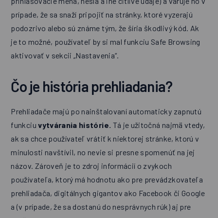
prihlasovacie mená, heslá a iné citlivé údaje) a varuje ho v
prípade, že sa snaží pripojiť na stránky, ktoré vyzerajú
podozrivo alebo sú známe tým, že šíria škodlivý kód. Ak
je to možné, používateľ by si mal funkciu Safe Browsing
aktivovať v sekcii „Nastavenia“.
Čo je história prehliadania?
Prehliadače majú po nainštalovaní automaticky zapnutú
funkciu
vytvárania histórie.
Tá je užitočná najmä vtedy,
ak sa chce používateľ vrátiť k niektorej stránke, ktorú v
minulosti navštívil, no nevie si presne spomenúť na jej
názov. Zároveň je to zdroj informácií o zvykoch
používateľa, ktorý má hodnotu ako pre prevádzkovateľa
prehliadača, digitálnych gigantov ako Facebook či Google
a (v prípade, že sa dostanú do nesprávnych rúk) aj pre