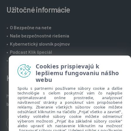
Užitočné informácie
•
O Bezpečne na nete
•
Naše bezpečnostné riešenia
•
Kybernetický slovník pojmov
•
Podcast Klik špeciál
•
Technická podpora spoločnosti ESET
Cookies prispievajú k
lepšiemu fungovaniu nášho
Kontakt
webu
Spolu s partnermi používame súbory cookie a ďalšie
technológie s cieľom poskytnúť vám čo najlepšie
Máte nezodpovedané otázky? Napíšte nám:
optimalizované online prostredie, analyzovať
návštevnosť stránky a ponúknuť vám prispôsobené
bezpecnenanete@eset.sk
reklamy. Zbieranie všetkých súborov cookie môžete
odsúhlasiť kliknutím na tlačidlo „Prijať všetko a zavrieť“,
všetky voliteľné súbory cookie môžete odmietnuť
výberom možnosti „Prijať iba základné súbory cookie“
alebo upraviť ich nastavenie kliknutím na možnosť
„Spravovať súbory cookie“. Udelený súhlas s používaním