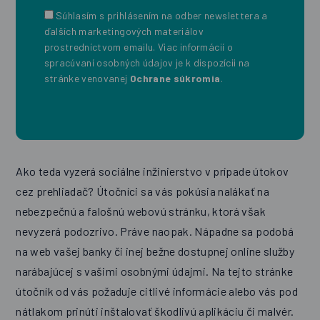
Súhlasím s prihlásením na odber newslettera a
ďalších marketingových materiálov
prostredníctvom emailu. Viac informácií o
spracúvaní osobných údajov je k dispozícii na
stránke venovanej
Ochrane súkromia
.
Ako teda vyzerá sociálne inžinierstvo v prípade útokov
cez prehliadač? Útočníci sa vás pokúsia nalákať na
nebezpečnú a falošnú webovú stránku, ktorá však
nevyzerá podozrivo. Práve naopak. Nápadne sa podobá
na web vašej banky či inej bežne dostupnej online služby
narábajúcej s vašimi osobnými údajmi. Na tejto stránke
útočník od vás požaduje citlivé informácie alebo vás pod
nátlakom prinúti inštalovať škodlivú aplikáciu či malvér.