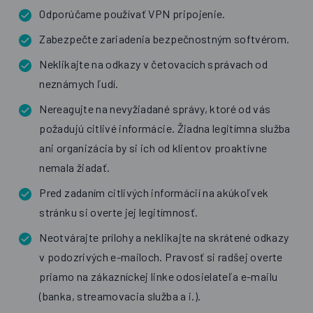
Odporúčame používať VPN pripojenie.
Zabezpečte zariadenia bezpečnostným softvérom.
Neklikajte na odkazy v četovacích správach od
neznámych ľudí.
Nereagujte na nevyžiadané správy, ktoré od vás
požadujú citlivé informácie. Žiadna legitímna služba
ani organizácia by si ich od klientov proaktívne
nemala žiadať.
Pred zadaním citlivých informácií na akúkoľvek
stránku si overte jej legitímnosť.
Neotvárajte prílohy a neklikajte na skrátené odkazy
v podozrivých e-mailoch. Pravosť si radšej overte
priamo na zákazníckej linke odosielateľa e-mailu
(banka, streamovacia služba a i.).