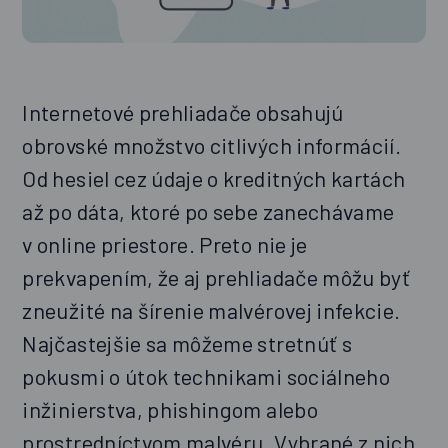
Internetové prehliadače obsahujú
obrovské množstvo citlivých informácií.
Od hesiel cez údaje o kreditných kartách
až po dáta, ktoré po sebe zanechávame
v online priestore. Preto nie je
prekvapením, že aj prehliadače môžu byť
zneužité na šírenie malvérovej infekcie.
Najčastejšie sa môžeme stretnúť s
pokusmi o útok technikami sociálneho
inžinierstva, phishingom alebo
prostredníctvom malvéru. Vybrané z nich