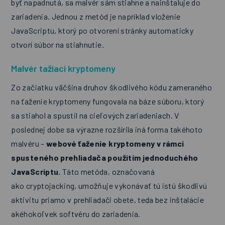
byť napadnutá, sa malvér sám stiahne a nainštaluje do
zariadenia. Jednou z metód je napríklad vloženie
JavaScriptu, ktorý po otvorení stránky automaticky
otvorí súbor na stiahnutie.
Malvér tažiaci kryptomeny
Zo začiatku väčšina druhov škodlivého kódu zameraného
na ťaženie kryptomeny fungovala na báze súboru, ktorý
sa stiahol a spustil na cieľových zariadeniach. V
poslednej dobe sa výrazne rozšírila iná forma takéhoto
malvéru –
webové ťaženie kryptomeny v rámci
spusteného prehliadača použitím jednoduchého
JavaScriptu.
Táto metóda, označovaná
ako cryptojacking, umožňuje vykonávať tú istú škodlivú
aktivitu priamo v prehliadači obete, teda bez inštalácie
akéhokoľvek softvéru do zariadenia.