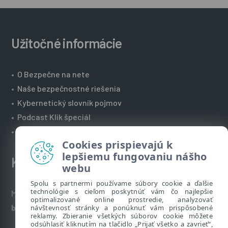
Užitočné informácie
•
O Bezpečne na nete
•
Naše bezpečnostné riešenia
•
Kybernetický slovník pojmov
•
Podcast Klik špeciál
•
Technická podpora spoločnosti ESET
Cookies prispievajú k
lepšiemu fungovaniu nášho
Kontakt
webu
Spolu s partnermi používame súbory cookie a ďalšie
technológie s cieľom poskytnúť vám čo najlepšie
Máte nezodpovedané otázky? Napíšte nám:
optimalizované online prostredie, analyzovať
bezpecnenanete@eset.sk
návštevnosť stránky a ponúknuť vám prispôsobené
reklamy. Zbieranie všetkých súborov cookie môžete
odsúhlasiť kliknutím na tlačidlo „Prijať všetko a zavrieť“,