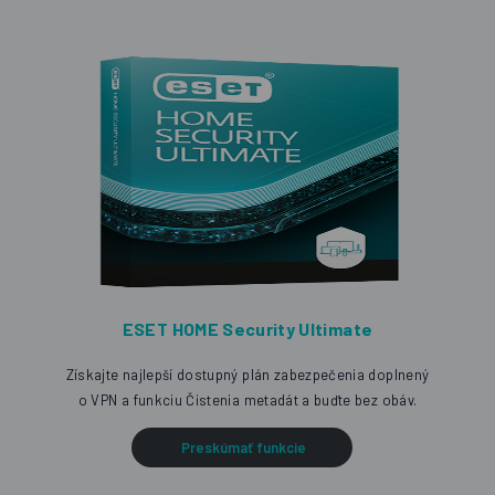
ESET HOME Security Ultimate
Získajte najlepší dostupný plán zabezpečenia doplnený
o VPN a funkciu Čistenia metadát a buďte bez obáv.
Preskúmať funkcie