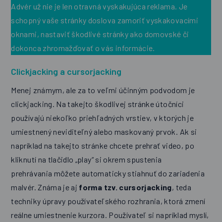
Advér už nie je len otravná vyskakujúca reklama. Je
schopný vaše stránky doslova zamoriť vyskakovacími
oknami, nastaviť škodlivé stránky ako domovské či
dokonca zhromažďovať o vás informácie.
Clickjacking a cursorjacking
Menej známym, ale za to veľmi účinným podvodom je
clickjacking. Na takejto škodlivej stránke útočníci
používajú niekoľko priehľadných vrstiev, v ktorých je
umiestnený neviditeľný alebo maskovaný prvok. Ak si
napríklad na takejto stránke chcete prehrať video, po
kliknutí na tlačidlo „play“ si okrem spustenia
prehrávania môžete automaticky stiahnuť do zariadenia
malvér. Známa je aj
forma tzv. cursorjacking
, teda
techniky úpravy používateľského rozhrania, ktorá zmení
reálne umiestnenie kurzora. Používateľ si napríklad myslí,