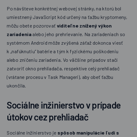
Po návšteve konkrétnej webovej stránky, na ktorú bol
umiestnený JavaScript kód určený na ťažbu kryptomeny,
môžu obete pozorovať
viditeľne znížený výkon
zariadenia
alebo jeho prehrievanie. Na zariadeniach so
systémom Android môže zvýšená záťaž dokonca viesť
k „nafúknutiu“ batérie a tým k fyzickému poškodeniu
alebo zničeniu zariadenia. Vo väčšine prípadov stačí
zatvoriť okno prehliadača, respektíve celý prehliadač
(vrátane procesu v Task Manageri), aby obeť ťažbu
ukončila.
Sociálne inžinierstvo v prípade
útokov cez prehliadač
Sociálne inžinierstvo je
spôsob
manipulácie ľudí s