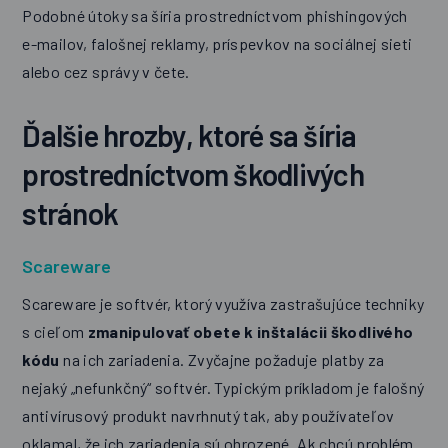
Podobné útoky sa šíria prostredníctvom phishingových
e-mailov, falošnej reklamy, príspevkov na sociálnej sieti
alebo cez správy v čete.
Ďalšie hrozby, ktoré sa šíria
prostredníctvom škodlivých
stránok
Scareware
Scareware je softvér, ktorý využíva zastrašujúce techniky
s cieľom
zmanipulovať obete k inštalácii škodlivého
kódu
na ich zariadenia. Zvyčajne požaduje platby za
nejaký „nefunkčný“ softvér. Typickým príkladom je falošný
antivírusový produkt navrhnutý tak, aby používateľov
oklamal, že ich zariadenia sú ohrozené. Ak chcú problém