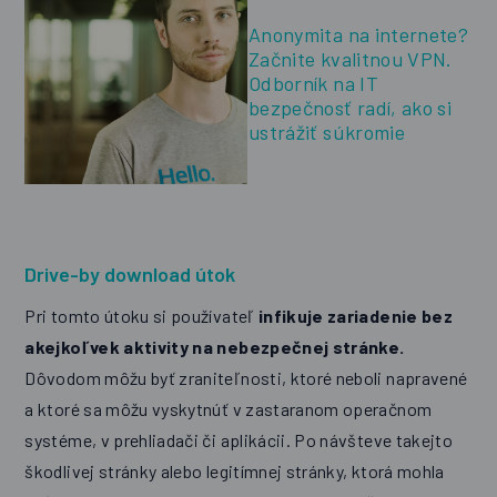
Anonymita na internete?
Začnite kvalitnou VPN.
Odborník na IT
bezpečnosť radí, ako si
ustrážiť súkromie
Drive-by download útok
Pri tomto útoku si používateľ
infikuje zariadenie bez
akejkoľvek aktivity na nebezpečnej stránke.
Dôvodom môžu byť zraniteľnosti, ktoré neboli napravené
a ktoré sa môžu vyskytnúť v zastaranom operačnom
systéme, v prehliadači či aplikácii. Po návšteve takejto
škodlivej stránky alebo legitímnej stránky, ktorá mohla