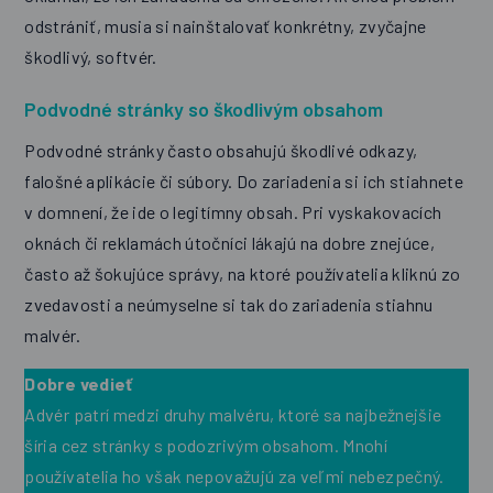
odstrániť, musia si nainštalovať konkrétny, zvyčajne
škodlivý, softvér.
Podvodné stránky so škodlivým obsahom
Podvodné stránky často obsahujú škodlivé odkazy,
falošné aplikácie či súbory. Do zariadenia si ich stiahnete
v domnení, že ide o legitímny obsah. Pri vyskakovacích
oknách či reklamách útočníci lákajú na dobre znejúce,
často až šokujúce správy, na ktoré používatelia kliknú zo
zvedavosti a neúmyselne si tak do zariadenia stiahnu
malvér.
Dobre vedieť
Advér patrí medzi druhy malvéru, ktoré sa najbežnejšie
šíria cez stránky s podozrivým obsahom. Mnohí
používatelia ho však nepovažujú za veľmi nebezpečný.