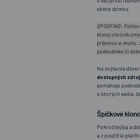
v bezprostrednom
obete domov.
SPOOFING:
F
alšov
ktorej útočník úm
príjemcu e‑mailu. 
podvodníka či dok
Na zvýšenie dôve
dostupných zdroj
pomáhajú podvodní
o ktorých vedia, ž
Špičkové klono
Pokročilejšia a do
a z použitia plat