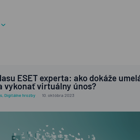
hlasu ESET experta: ako dokáže umel
a vykonať virtuálny únos?
s
,
Digitálne hrozby
10. októbra 2023