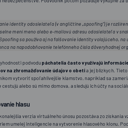
 nebezpečenstve. Podvodník potom požaduje výkupné za 
anie identity odosielateľa (v angličtine „spoofing“) je rozšíre
yselne mení meno alebo e‑mailovú adresu odosielateľa v sn
Spoofing sa používa aj na falšovanie identity volajúceho, na 
onca na napodobňovanie telefónneho čísla dôveryhodnej org
ryhodnosti podvodu
páchatelia často využívajú informácie
ov na zhromažďovanie údajov o obeti
a jej blízkych. Tiet
kom vytvoriť spoľahlivejšie klamstvo, napríklad sa zameri
e cestujú alebo sú mimo domova, a sledujú ich účty na sociá
vanie hlasu
konalejšia verzia virtuálneho únosu pozostáva zo získania v
foriem umelej inteligencie na vytvorenie hlasového klonu. P