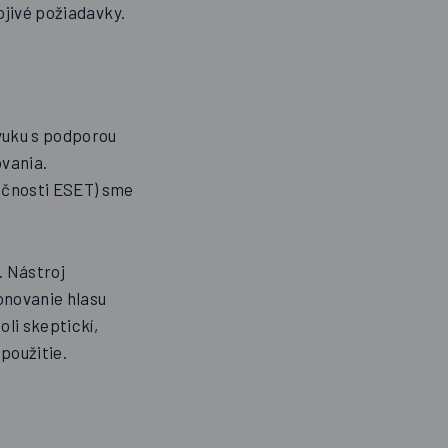
ojivé požiadavky.
vuku s podporou
ovania.
očnosti ESET) sme
. Nástroj
onovanie hlasu
li skeptickí,
použitie.