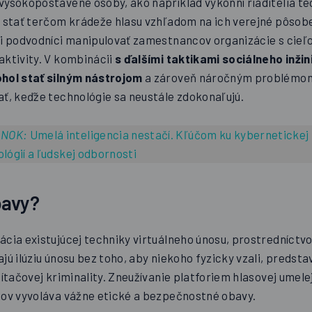
vysokopostavené osoby, ako napríklad výkonní riaditelia t
i stať terčom krádeže hlasu vzhľadom na ich verejné pôsob
li podvodníci manipulovať zamestnancov organizácie s cieľo
aktivity. V kombinácii
s ďalšími taktikami sociálneho inžin
ohol stať silným nástrojom
a zároveň náročným problémom
ať, keďže technológie sa neustále zdokonaľujú.
ÁNOK:
Umelá inteligencia nestačí. Kľúčom ku kybernetickej
lógií a ľudskej odbornosti
bavy?
ácia existujúcej techniky virtuálneho únosu, prostredníctv
jú ilúziu únosu bez toho, aby niekoho fyzicky vzali, predsta
čítačovej kriminality. Zneužívanie platforiem hlasovej umelej
sov vyvoláva vážne etické a bezpečnostné obavy.