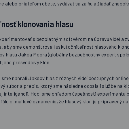
ne alebo priateľom obete, vydávať sa za ňu a žiadať znepok
ľnosť klonovania hlasu
xperimentovať s bezplatným softvérom na úpravu videí a z
ie, aby sme demonštrovali uskutočniteľnosť hlasového klon
ov hlasu Jakea Moora (globálny bezpečnostný expert spol
iť jeho presvedčivý klon.
sme nahrali Jakeov hlas z rôznych videí dostupných online
vý súbor a prepis, ktorý sme následne odoslali službe na kl
ej inteligencii. Hoci sme ohľadom úspešnosti experimentu bo
išlo e-mailové oznámenie, že hlasový klon je pripravený na 