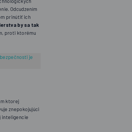
echnologických
enie. Odcudzením
m prinútiť ich
ierstva by sa tak
, proti ktorému
 bezpečnosti je
om ktorej
vuje znepokojujúci
 inteligencie