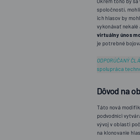
Okrem toho by sa 
spoločností, mohl
ich hlasov by moh
vykonávať nekalé 
virtuálny únos m
je potrebné bojov
ODPORÚČANÝ ČL
spolupráca techno
Dôvod na o
Táto nová modifik
podvodníci vytvára
vývoj v oblasti po
na klonovanie hla