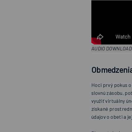
AUDIO DOWNLOAD
Obmedzenia
Hoci prvý pokus o
slovnú zásobu, pot
využiť virtuálny 
získané prostredn
údajov o obeti a j