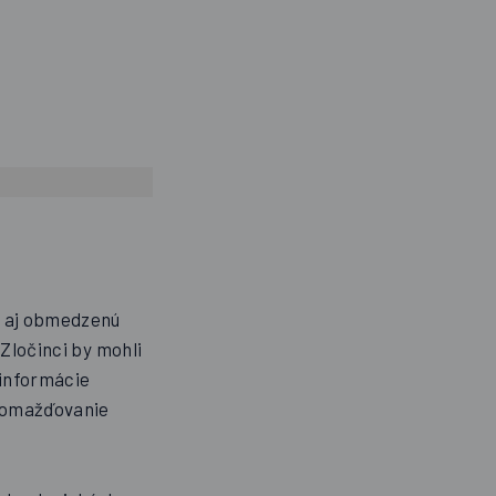
o aj obmedzenú
 Zločinci by mohli
 informácie
hromažďovanie