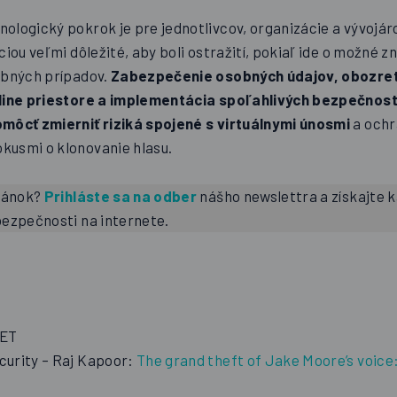
ologický pokrok je pre jednotlivcov, organizácie a vývojár
ciou veľmi dôležité, aby boli ostražití, pokiaľ ide o možné z
obných prípadov.
Zabezpečenie osobných údajov, obozre
nline priestore a implementácia spoľahlivých bezpečnos
omôcť zmierniť riziká spojené s virtuálnymi únosmi
a ochr
usmi o klonovanie hlasu.
článok?
Prihláste sa na odber
nášho newslettra a získajte 
bezpečnosti na internete.
SET
urity – Raj Kapoor:
The grand theft of Jake Moore’s voice