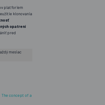
ov platforiem
neužitie klonovania
tnosť
tných opatrení
ániť pred
každý mesiac
: The concept of a