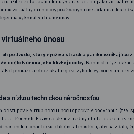
zneužitie tejto technológie, v praxi známej ako virtuálny ú
ciou virtuálnych únosov, používanými metódami a dôsledka
igencia vykonať virtuálny únos.
 virtuálneho únosu
ruh podvodu, ktorý využíva strach a paniku vznikajúcu z
že došlo k únosu jeho blízkej osoby.
Namiesto fyzického 
lákať peniaze alebo získať nejakú výhodu vytvorením presve
da s nízkou technickou náročnosťou
 prístupov k virtuálnemu únosu spočíva v podvrhnutí (tzv. s
obete. Podvodník zavolá členovi rodiny obete alebo niektor
dí nasimuluje chaotickú a hlučnú atmosféru, aby sa zdalo, že