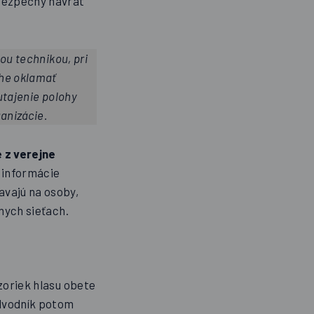
bezpečný návrat
nou technikou, pri
ahe oklamať
utajenie polohy
anizácie.
 z verejne
o informácie
avajú na osoby,
lnych sieťach.
zoriek hlasu obete
odvodník potom