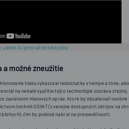
:
Jake’s AI generated fake plea
 a možné zneužitie
 klonovanie hlasu vykazoval nedostatky v tempe a tóne, ak
enciál na nekalé využitie tejto technológie zostáva zrejmý.
únos zasielaním hlasových správ, ktoré by obsahovali osobné
íctvom techník OSINT (z verejne dostupných zdrojov na z
ej blízkych), čím by podvod nabral na presvedčivosti.