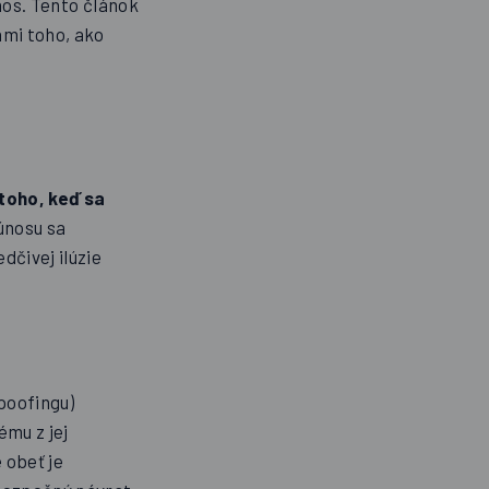
nos. Tento článok
mi toho, ako
 toho, keď sa
únosu sa
dčivej ilúzie
poofingu)
ému z jej
 obeť je