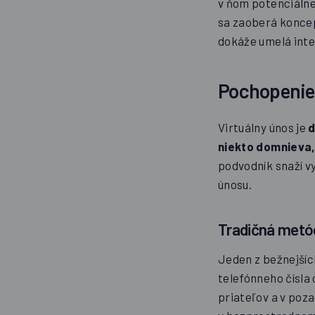
v ňom potenciálne 
sa zaoberá koncep
dokáže umelá intel
Pochopenie
Virtuálny únos je
d
niekto domnieva, 
podvodník snaží vy
únosu.
Tradičná metó
Jeden z bežnejších
telefónneho čísla 
priateľov a v poza