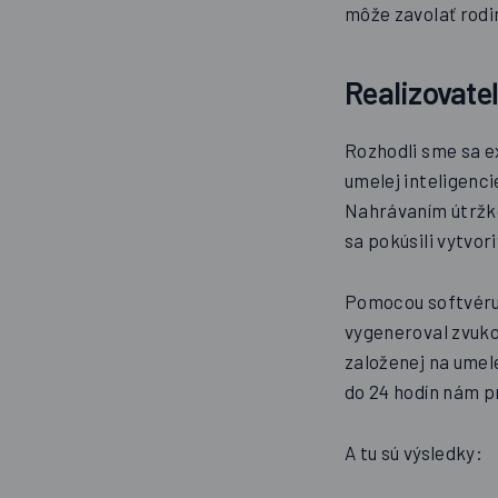
môže zavolať rodi
Realizovate
Rozhodli sme sa e
umelej inteligenc
Nahrávaním útržk
sa pokúsili vytvor
Pomocou softvéru 
vygeneroval zvuko
založenej na umel
do 24 hodín nám pr
A tu sú výsledky: