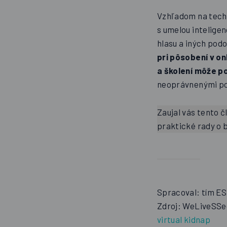
Vzhľadom na techn
s umelou inteligen
hlasu a iných pod
pri pôsobení v o
a školení môže p
neoprávnenými pok
Zaujal vás tento 
praktické rady o 
Spracoval: tím E
Zdroj: WeLiveSSec
virtual kidnap